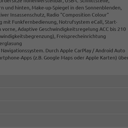
Vordersitze höhenverstellbar
, USB-C Schnittstelle,
rn und hinten, Make-up-Spiegel in den Sonnenblenden,
tiver Insassenschutz,
Radio "Composition Colour"
g mit Funkfernbedienung, Notrufsystem eCall, Start-
n vorne,
Adaptive Geschwindigkeitsregelung ACC bis 210
hwindigkeitsbegrenzung),
Freisprecheinrichtung
erglasung
s Navigationssystem. Durch
Apple CarPlay / Android Auto
rtphone-Apps (z.B. Google Maps oder Apple Karten) übe