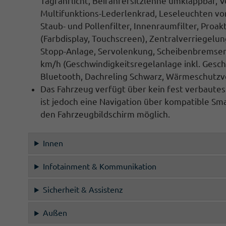
Tagfahrlicht, Beifahrersitzlehne umklappbar, 
Multifunktions-Lederlenkrad
, Leseleuchten vo
Staub- und Pollenfilter, Innenraumfilter, Proak
(Farbdisplay, Touchscreen),
Zentralverriegelun
Stopp-Anlage
, Servolenkung, Scheibenbremse
km/h
(Geschwindigkeitsregelanlage inkl. Gesc
Bluetooth, Dachreling Schwarz
, Wärmeschutzv
Das Fahrzeug verfügt über kein fest verbaute
ist jedoch eine
Navigation
über kompatible Sma
den
Fahrzeugbildschirm
möglich.
Innen
Infotainment & Kommunikation
Sicherheit & Assistenz
Außen