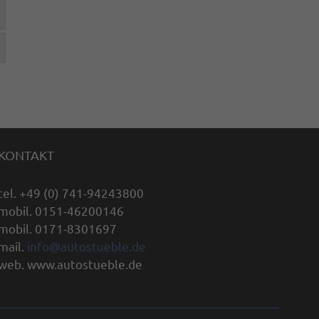
KONTAKT
tel. +49 (0) 741-94243800
mobil. 0151-46200146
mobil. 0171-8301697
mail.
info@autostueble.de
web. www.autostueble.de