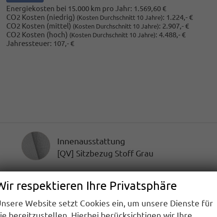
Energiekosten bei 15.000 km pro Jahr:
1.569,60 €
CO2 Kosten (niedrig)
:
1.224,- €
(Kosten Durchschnitt 10 Jahre)
CO2 Kosten (mittel)
:
2.907,- €
(Kosten Durchschnitt 10 Jahre)
CO2 Kosten (hoch)
:
4.488,- €
(Kosten Durchschnitt 10 Jahre)
Jahressteuer:
107,- €
Innenausstattung
Innenausstattung
[QV] Sitzbezug Stoff Grau
Wir respektieren Ihre Privatsphäre
nsere Website setzt Cookies ein, um unsere Dienste für
ie bereitzustellen. Hierbei berücksichtigen wir Ihre