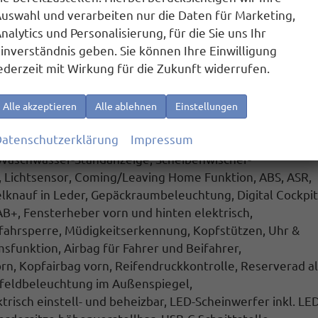
uswahl und verarbeiten nur die Daten für Marketing,
nalytics und Personalisierung, für die Sie uns Ihr
r Smartphone-Apps wie Google Maps oder Apple Karten
inverständnis geben. Sie können Ihre Einwilligung
ederzeit mit Wirkung für die Zukunft widerrufen.
)
Alle akzeptieren
Alle ablehnen
Einstellungen
atenschutzerklärung
Impressum
 Waschwasser-Standanzeige, Scheibenwischer-
,
Lichtsensor
, Coming/Leaving Home Funktion, ABS, ASR,
elknauf in Leder, Gepäckraumbeleuchtung,
Digital Cockpit
B+, Fensterheber vorn und hinten elektrisch,
fahrsperre,
Müdigkeitserkennung
, Kopfstützen, Uhr &
emsfunktion
, Airbag für Fahrer und Beifahrer,
orn, Kopfairbag vorn,
Reifendruckkontrolle, Reserverad al
feldbeleuchtung im Außenspiegel,
isch einstell- und beheizbar, LED-Scheinwerfer inkl. LED