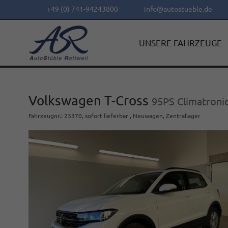
+49 (0) 741-94243800
info@autostueble.de
UNSERE FAHRZEUGE
Volkswagen T-Cross
95PS Climatroni
Fahrzeugnr.
:
23370
,
sofort lieferbar
,
Neuwagen
, Zentrallager