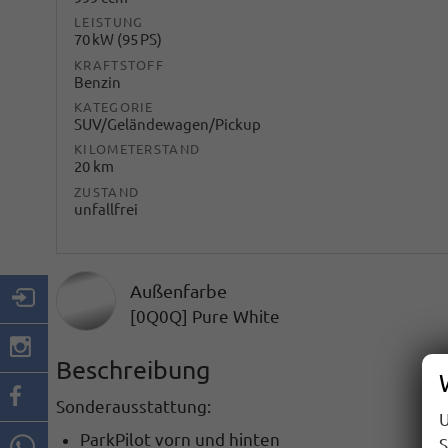
LEISTUNG
70 kW (95 PS)
KRAFTSTOFF
Benzin
KATEGORIE
SUV/Geländewagen/Pickup
KILOMETERSTAND
20 km
ZUSTAND
unfallfrei
Außenfarbe
[0Q0Q] Pure White
Beschreibung
Sonderausstattung:
U
ParkPilot vorn und hinten
S