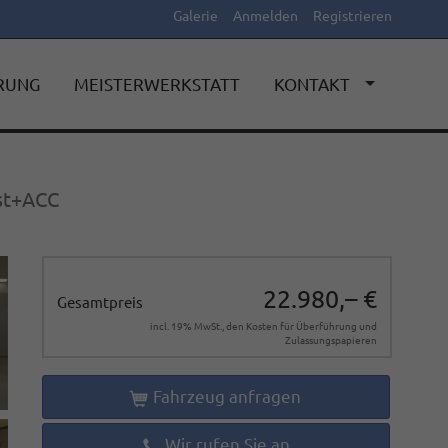
Galerie
Anmelden
Registrieren
ERUNG
MEISTERWERKSTATT
KONTAKT
st+ACC
22.980,– €
Gesamtpreis
incl. 19% MwSt., den Kosten für Überführung und
Zulassungspapieren
Fahrzeug anfragen
Wir rufen Sie an