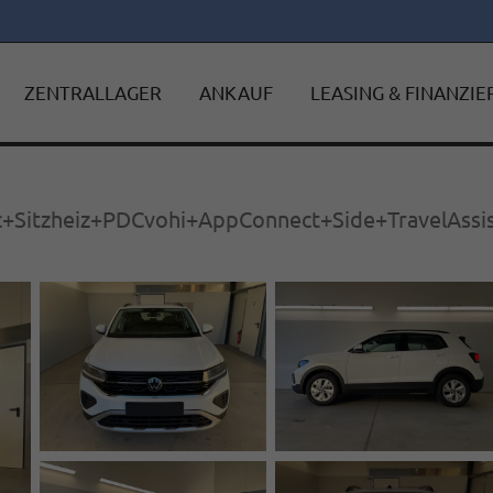
ZENTRALLAGER
ANKAUF
LEASING & FINANZI
c+Sitzheiz+PDCvohi+AppConnect+Side+TravelAssi