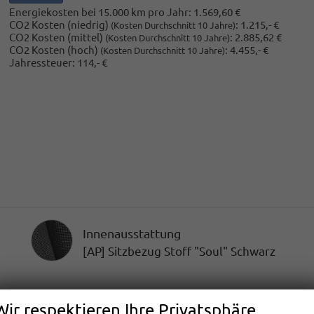
Energiekosten bei 15.000 km pro Jahr:
1.569,60 €
CO2 Kosten (niedrig)
:
1.215,- €
(Kosten Durchschnitt 10 Jahre)
CO2 Kosten (mittel)
:
2.885,62 €
(Kosten Durchschnitt 10 Jahre)
CO2 Kosten (hoch)
:
4.455,- €
(Kosten Durchschnitt 10 Jahre)
Jahressteuer:
114,- €
Innenausstattung
Innenausstattung
[AP] Sitzbezug Stoff "Soul" Schwarz
Wir respektieren Ihre Privatsphäre