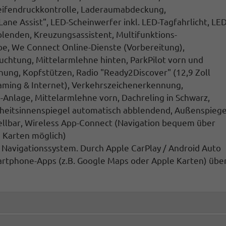
ifendruckkontrolle
, Laderaumabdeckung,
Lane Assist",
LED-Scheinwerfer inkl. LED-Tagfahrlicht
, LED
blenden,
Kreuzungsassistent, Multifunktions-
be, We Connect Online-Dienste (Vorbereitung),
uchtung, Mittelarmlehne hinten,
ParkPilot vorn und
nnung
, Kopfstützen,
Radio "Ready2Discover"
(12,9 Zoll
aming & Internet),
Verkehrszeichenerkennung,
-Anlage, Mittelarmlehne vorn, Dachreling in Schwarz,
rheitsinnenspiegel automatisch abblendend, Außenspiege
ellbar
,
Wireless App-Connect
(
Navigation
bequem über
 Karten möglich)
s Navigationssystem. Durch
Apple CarPlay / Android Auto
rtphone-Apps (z.B. Google Maps oder Apple Karten) übe