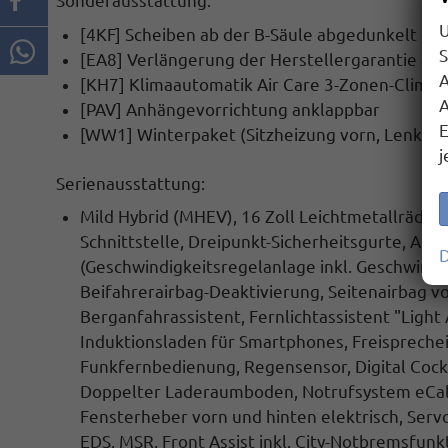
Sonderausstattung:
U
[4KF] Scheiben ab der B-Säule abgedunkelt
S
[EA8] Verlängerung der Herstellergarantie au
A
[KH7] Klimaautomatik Air Care 3-Zonen-Climat
A
[PAV] Anhängevorrichtung anklappbar
E
[WW1] Winterpaket
(Sitzheizung vorn, Lenkrad
j
Serienausstattung:
Mild Hybrid (MHEV)
, 16 Zoll Leichtmetallräder
Schnittstelle, Dreipunkt-Sicherheitsgurte,
Adap
D
(Geschwindigkeitsregelanlage inkl. Geschwindi
Beifahrerairbag-Deaktivierung, Seitenairbag vo
Berganfahrassistent, Fernlichtassistent "Light
Induktionsladen für Smartphones, Freisprechei
Funkfernbedienung, Regensensor, Digital Cock
Doppelter Laderaumboden,
Notrufsystem eCall
Fensterheber vorn und hinten elektrisch
, Serv
EDS, MSR,
Front Assist inkl. City-Notbremsfunk