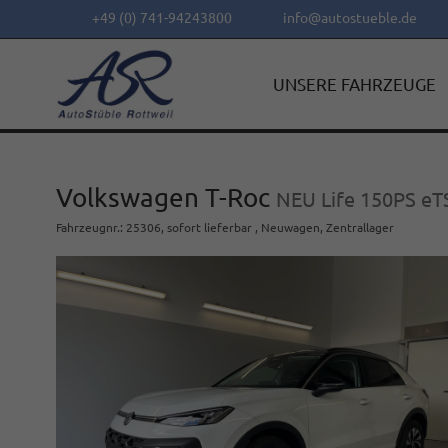
+49 (0) 741-94243800
info@autostueble.de
UNSERE FAHRZEUGE
Volkswagen T-Roc
NEU Life 150PS eT
Fahrzeugnr.
:
25306
,
sofort lieferbar
,
Neuwagen
, Zentrallager