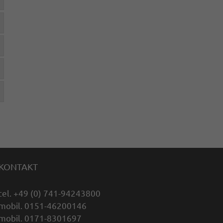
KONTAKT
tel. +49 (0) 741-94243800
mobil. 0151-46200146
mobil. 0171-8301697