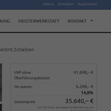
Galerie
Anmelden
Registrieren
ERUNG
MEISTERWERKSTATT
KONTAKT
etönt.Scheiben
41.848,– €
UVP ohne
Überführungskosten
6.208,– €
Sie sparen:
14,8%
35.640,– €
Gesamtpreis
incl. 19% MwSt., den Kosten für Überführung und
Zulassungspapieren