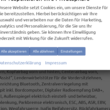
nsere Website setzt Cookies ein, um unsere Dienste für
ie bereitzustellen. Hierbei berücksichtigen wir Ihre
f 5 Jahre bis max. 100.000 km
(2+3)
uswahl und verarbeiten nur die Daten für Marketing,
ronic
nalytics und Personalisierung, für die Sie uns Ihr
inverständnis geben. Sie können Ihre Einwilligung
 beheizbar)
ederzeit mit Wirkung für die Zukunft widerrufen.
Alle akzeptieren
Alle ablehnen
Einstellungen
, Reifen 225/60 R16, 12 Volt Steckdose, USB-C
tive Geschwindigkeitsregelung ACC bis 210 km/h
atenschutzerklärung
Impressum
gkeitsbegrenzung), Airbag für Fahrer und Beifahrer,
rn, Kopfairbag vorn und hinten, Centerairbag vorn,
 Assist", Lendenwirbelstütze für die Vordersitzlehnen,
nrichtung Bluetooth, Zentralverriegelung mit
pit inkl. Bordcomputer, Digitaler Radioempfang DAB+
,
, Außenspiegel elektrisch einstell- und beheizbar,
olenkung, Parkbremse elektronisch, ESC, ABS, ASR, EBV,
tion
, Wegfahrsperre, Isofix Beifahrersitz,
Rückfahrkamer