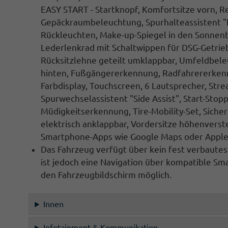
EASY START - Startknopf, Komfortsitze vorn,
Re
Gepäckraumbeleuchtung,
Spurhalteassistent
"
Rückleuchten, Make-up-Spiegel in den Sonnen
Lederlenkrad mit Schaltwippen
für DSG-Getrie
Rücksitzlehne geteilt umklappbar, Umfeldbele
hinten
,
Fußgängererkennung, Radfahrererke
Farbdisplay, Touchscreen, 6 Lautsprecher, Stre
Spurwechselassistent
"Side Assist",
Start-Stopp
Müdigkeitserkennung
, Tire-Mobility-Set,
Siche
elektrisch anklappbar, Vordersitze höhenverst
Smartphone-Apps wie Google Maps oder Apple
Das Fahrzeug verfügt über kein fest verbaute
ist jedoch eine
Navigation
über kompatible Sma
den
Fahrzeugbildschirm
möglich.
Innen
Infotainment & Kommunikation