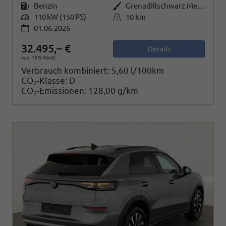
Kraftstoff
Benzin
Außenfarbe
Grenadillschwarz Metallic
Leistung
110 kW (150 PS)
Kilometerstand
10 km
01.06.2026
32.495,– €
Details
incl. 19% MwSt.
Verbrauch kombiniert:
5,60 l/100km
CO
-Klasse:
D
2
CO
-Emissionen:
128,00 g/km
2