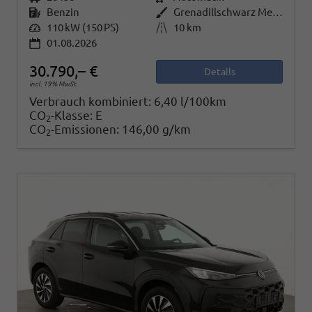
Kraftstoff
Benzin
Außenfarbe
Grenadillschwarz Metallic
Leistung
110 kW (150 PS)
Kilometerstand
10 km
01.08.2026
30.790,– €
Details
incl. 19% MwSt.
Verbrauch kombiniert:
6,40 l/100km
CO
-Klasse:
E
2
CO
-Emissionen:
146,00 g/km
2