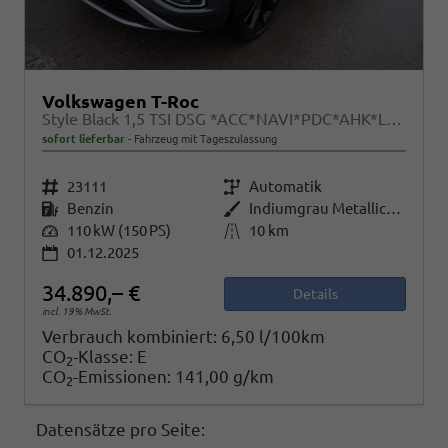
Volkswagen T-Roc
Style Black 1,5 TSI DSG *ACC*NAVI*PDC*AHK*LED*KAMERA*TEMPOMAT*19-ZOLL
sofort lieferbar
Fahrzeug mit Tageszulassung
Fahrzeugnr.
23111
Getriebe
Automatik
Kraftstoff
Benzin
Außenfarbe
Indiumgrau Metallic/Dach schwarz
Leistung
110 kW (150 PS)
Kilometerstand
10 km
01.12.2025
34.890,– €
Details
incl. 19% MwSt.
Verbrauch kombiniert:
6,50 l/100km
CO
-Klasse:
E
2
CO
-Emissionen:
141,00 g/km
2
Datensätze pro Seite: