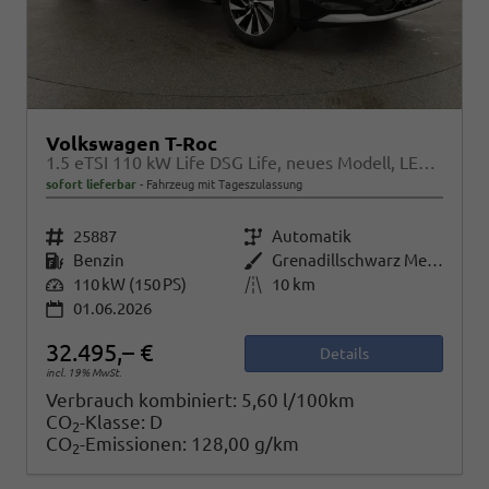
Volkswagen T-Roc
1.5 eTSI 110 kW Life DSG Life, neues Modell, LED, Kamera, Side, Winter, 17-Zoll
sofort lieferbar
Fahrzeug mit Tageszulassung
Fahrzeugnr.
25887
Getriebe
Automatik
Kraftstoff
Benzin
Außenfarbe
Grenadillschwarz Metallic
Leistung
110 kW (150 PS)
Kilometerstand
10 km
01.06.2026
32.495,– €
Details
incl. 19% MwSt.
Verbrauch kombiniert:
5,60 l/100km
CO
-Klasse:
D
2
CO
-Emissionen:
128,00 g/km
2