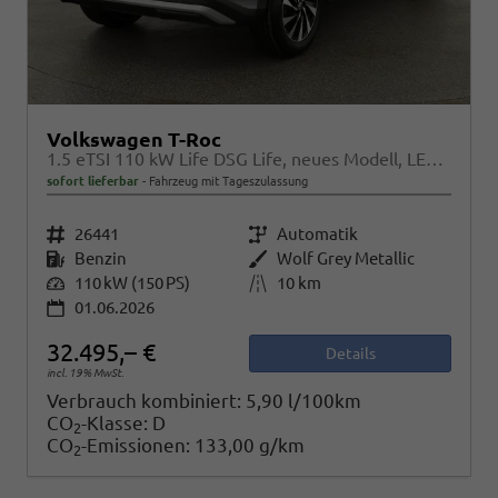
Volkswagen T-Roc
1.5 eTSI 110 kW Life DSG Life, neues Modell, LED, Kamera, Side, Winter, 17-Zoll
sofort lieferbar
Fahrzeug mit Tageszulassung
Fahrzeugnr.
26441
Getriebe
Automatik
Kraftstoff
Benzin
Außenfarbe
Wolf Grey Metallic
Leistung
110 kW (150 PS)
Kilometerstand
10 km
01.06.2026
32.495,– €
Details
incl. 19% MwSt.
Verbrauch kombiniert:
5,90 l/100km
CO
-Klasse:
D
2
CO
-Emissionen:
133,00 g/km
2