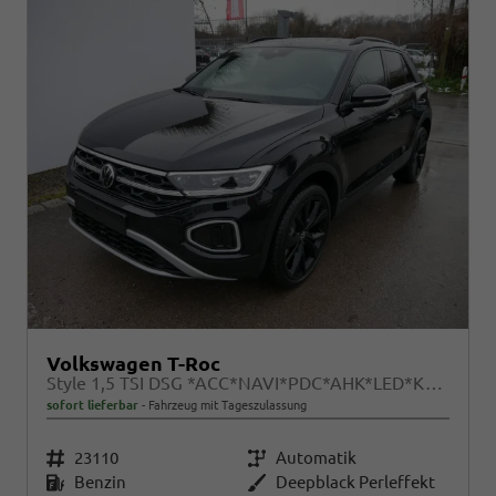
Volkswagen T-Roc
Style 1,5 TSI DSG *ACC*NAVI*PDC*AHK*LED*KAMERA*TEMPOMAT*19-ZOLL
sofort lieferbar
Fahrzeug mit Tageszulassung
Fahrzeugnr.
23110
Getriebe
Automatik
Kraftstoff
Benzin
Außenfarbe
Deepblack Perleffekt