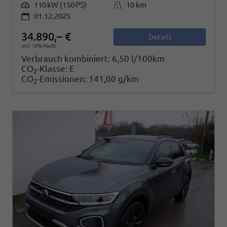
Leistung
110 kW (150 PS)
Kilometerstand
10 km
01.12.2025
34.890,– €
Details
incl. 19% MwSt.
Verbrauch kombiniert:
6,50 l/100km
CO
-Klasse:
E
2
CO
-Emissionen:
141,00 g/km
2