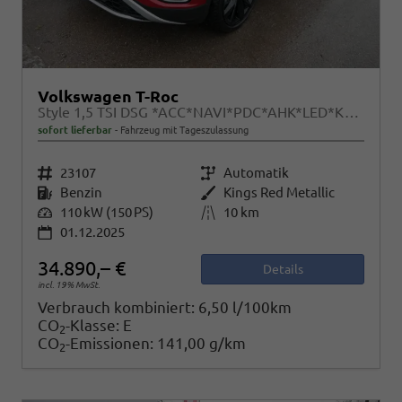
Volkswagen T-Roc
Style 1,5 TSI DSG *ACC*NAVI*PDC*AHK*LED*KAMERA*TEMPOMAT*19-ZOLL
sofort lieferbar
Fahrzeug mit Tageszulassung
Fahrzeugnr.
23107
Getriebe
Automatik
Kraftstoff
Benzin
Außenfarbe
Kings Red Metallic
Leistung
110 kW (150 PS)
Kilometerstand
10 km
01.12.2025
34.890,– €
Details
incl. 19% MwSt.
Verbrauch kombiniert:
6,50 l/100km
CO
-Klasse:
E
2
CO
-Emissionen:
141,00 g/km
2