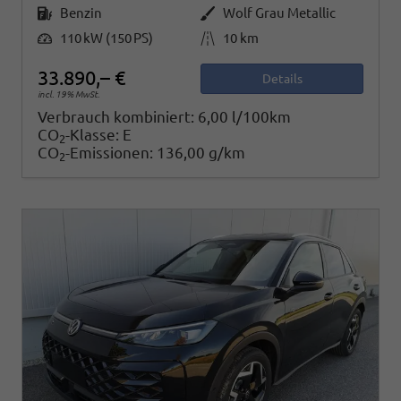
Kraftstoff
Außenfarbe
Benzin
Wolf Grau Metallic
Leistung
Kilometerstand
110 kW (150 PS)
10 km
33.890,– €
Details
incl. 19% MwSt.
Verbrauch kombiniert:
6,00 l/100km
CO
-Klasse:
E
2
CO
-Emissionen:
136,00 g/km
2