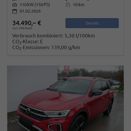
Leistung
110 kW (150 PS)
Kilometerstand
10 km
01.02.2026
34.490,– €
Details
incl. 19% MwSt.
Verbrauch kombiniert:
5,30 l/100km
CO
-Klasse:
E
2
CO
-Emissionen:
139,00 g/km
2