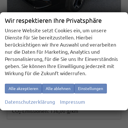
Wir respektieren Ihre Privatsphäre
Unsere Website setzt Cookies ein, um unsere
Volkswagen T-Roc
Dienste für Sie bereitzustellen. Hierbei
1.5 eTSI 110 kW R-Line 1.5eTSI DSG AHK ACC el. Hk 18 Zoll
berücksichtigen wir Ihre Auswahl und verarbeiten
sofort lieferbar
Neuwagen
nur die Daten für Marketing, Analytics und
Fahrzeugnr.
Getriebe
26459
Automatik
Personalisierung, für die Sie uns Ihr Einverständnis
Kraftstoff
Außenfarbe
geben. Sie können Ihre Einwilligung jederzeit mit
Benzin
Grenadillschwarz Metallic
Wirkung für die Zukunft widerrufen.
Leistung
Kilometerstand
110 kW (150 PS)
10 km
33.890,– €
Details
Alle akzeptieren
Alle ablehnen
Einstellungen
incl. 19% MwSt.
Verbrauch kombiniert:
6,00 l/100km
Datenschutzerklärung
Impressum
CO
-Klasse:
E
2
CO
-Emissionen:
136,00 g/km
2