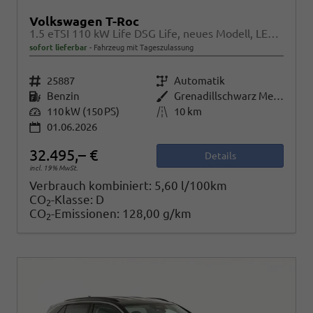
Volkswagen T-Roc
1.5 eTSI 110 kW Life DSG Life, neues Modell, LED, Kamera, Side, Winter, 17-Zoll
sofort lieferbar
Fahrzeug mit Tageszulassung
Fahrzeugnr.
25887
Getriebe
Automatik
Kraftstoff
Benzin
Außenfarbe
Grenadillschwarz Metallic
Leistung
110 kW (150 PS)
Kilometerstand
10 km
01.06.2026
32.495,– €
Details
incl. 19% MwSt.
Verbrauch kombiniert:
5,60 l/100km
CO
-Klasse:
D
2
CO
-Emissionen:
128,00 g/km
2