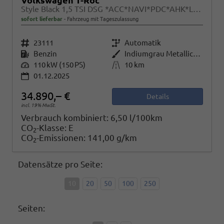
Volkswagen T-Roc
Style Black 1,5 TSI DSG *ACC*NAVI*PDC*AHK*LED*KAMERA*TEMPOMAT*19-ZOLL
sofort lieferbar
Fahrzeug mit Tageszulassung
Fahrzeugnr.
23111
Getriebe
Automatik
Kraftstoff
Benzin
Außenfarbe
Indiumgrau Metallic/Dach schwarz
Leistung
110 kW (150 PS)
Kilometerstand
10 km
01.12.2025
34.890,– €
Details
incl. 19% MwSt.
Verbrauch kombiniert:
6,50 l/100km
CO
-Klasse:
E
2
CO
-Emissionen:
141,00 g/km
2
Datensätze pro Seite:
10
20
50
100
250
Seiten: