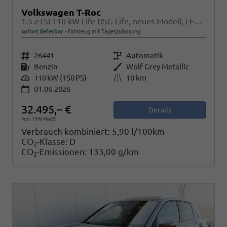
Volkswagen T-Roc
1.5 eTSI 110 kW Life DSG Life, neues Modell, LED, Kamera, Side, Winter, 17-Zoll
sofort lieferbar
Fahrzeug mit Tageszulassung
Fahrzeugnr.
26441
Getriebe
Automatik
Kraftstoff
Benzin
Außenfarbe
Wolf Grey Metallic
Leistung
110 kW (150 PS)
Kilometerstand
10 km
01.06.2026
32.495,– €
Details
incl. 19% MwSt.
Verbrauch kombiniert:
5,90 l/100km
CO
-Klasse:
D
2
CO
-Emissionen:
133,00 g/km
2