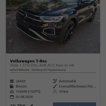
Volkswagen T-Roc
Style 1.5TSI DSG AHK ACC Kam el. HK
sofort lieferbar
Fahrzeug mit Tageszulassung
Fahrzeugnr.
26458
Getriebe
Automatik
Kraftstoff
Benzin
Außenfarbe
Grenadillschwarz Metallic
Leistung
110 kW (150 PS)
Kilometerstand
10 km
01.08.2026