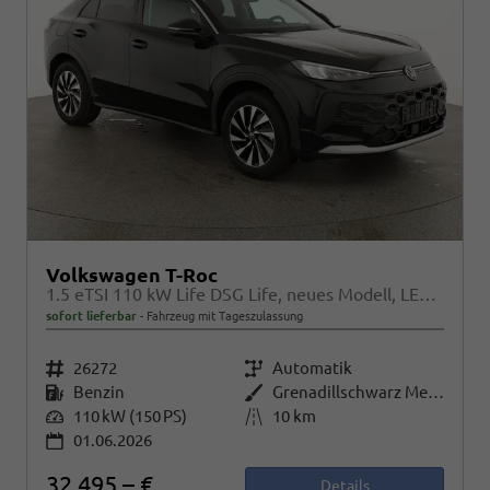
Volkswagen T-Roc
1.5 eTSI 110 kW Life DSG Life, neues Modell, LED, Kamera, Side, Winter, 17-Zoll
sofort lieferbar
Fahrzeug mit Tageszulassung
Fahrzeugnr.
26272
Getriebe
Automatik
Kraftstoff
Benzin
Außenfarbe
Grenadillschwarz Metallic
Leistung
110 kW (150 PS)
Kilometerstand
10 km
01.06.2026
32.495,– €
Details