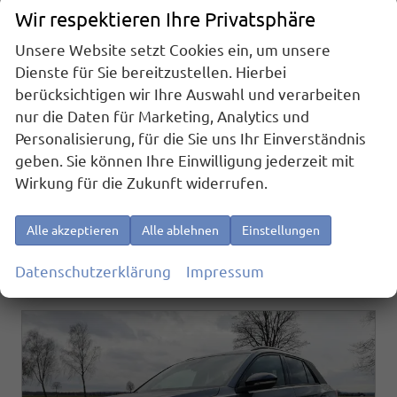
Volkswagen T-Roc
Wir respektieren Ihre Privatsphäre
1.5 eTSI 110 kW R-Line 1.5eTSI DSG AHK ACC el. Hk 18 Zoll
Unsere Website setzt Cookies ein, um unsere
sofort lieferbar
Neuwagen
Dienste für Sie bereitzustellen. Hierbei
Fahrzeugnr.
Getriebe
26459
Automatik
berücksichtigen wir Ihre Auswahl und verarbeiten
Kraftstoff
Außenfarbe
nur die Daten für Marketing, Analytics und
Benzin
Grenadillschwarz Metallic
Personalisierung, für die Sie uns Ihr Einverständnis
Leistung
Kilometerstand
110 kW (150 PS)
10 km
geben. Sie können Ihre Einwilligung jederzeit mit
33.890,– €
Wirkung für die Zukunft widerrufen.
Details
incl. 19% MwSt.
Verbrauch kombiniert:
6,00 l/100km
Alle akzeptieren
Alle ablehnen
Einstellungen
CO
-Klasse:
E
2
CO
-Emissionen:
136,00 g/km
2
Datenschutzerklärung
Impressum