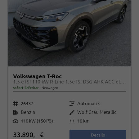
Volkswagen T-Roc
1.5 eTSI 110 kW R-Line 1.5eTSI DSG AHK ACC el. Hk 18 Zoll
sofort lieferbar
Neuwagen
Fahrzeugnr.
Getriebe
26437
Automatik
Kraftstoff
Außenfarbe
Benzin
Wolf Grau Metallic
Leistung
Kilometerstand
110 kW (150 PS)
10 km
33.890,– €
Details