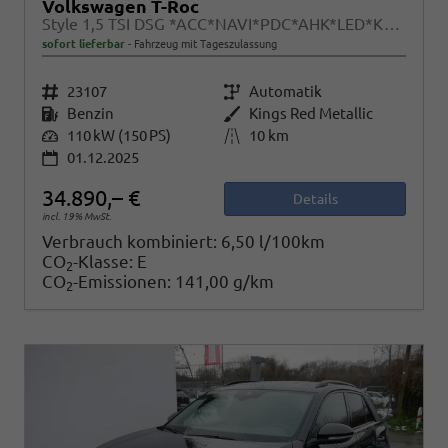
Volkswagen T-Roc
Style 1,5 TSI DSG *ACC*NAVI*PDC*AHK*LED*KAMERA*TEMPOMAT*19-ZOLL
sofort lieferbar
Fahrzeug mit Tageszulassung
Fahrzeugnr.
23107
Getriebe
Automatik
Kraftstoff
Benzin
Außenfarbe
Kings Red Metallic
Leistung
110 kW (150 PS)
Kilometerstand
10 km
01.12.2025
34.890,– €
Details
incl. 19% MwSt.
Verbrauch kombiniert:
6,50 l/100km
CO
-Klasse:
E
2
CO
-Emissionen:
141,00 g/km
2