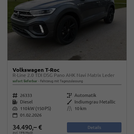
Volkswagen T-Roc
R-Line 2.0 TDI DSG Pano AHK Navi Matrix Leder
sofort lieferbar
Fahrzeug mit Tageszulassung
Fahrzeugnr.
26333
Getriebe
Automatik
Kraftstoff
Diesel
Außenfarbe
Indiumgrau Metallic
Leistung
110 kW (150 PS)
Kilometerstand
10 km
01.02.2026
34.490,– €
Details
incl. 19% MwSt.