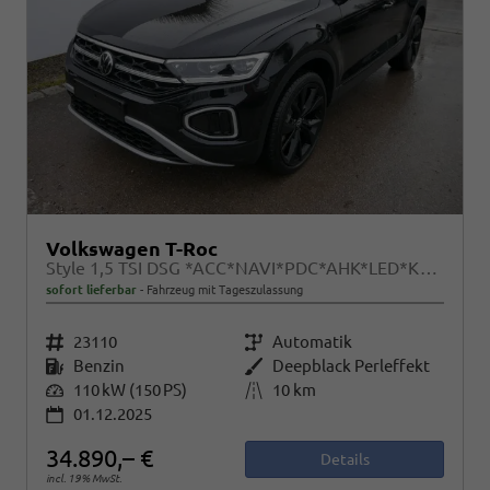
Volkswagen T-Roc
Style 1,5 TSI DSG *ACC*NAVI*PDC*AHK*LED*KAMERA*TEMPOMAT*19-ZOLL
sofort lieferbar
Fahrzeug mit Tageszulassung
Fahrzeugnr.
23110
Getriebe
Automatik
Kraftstoff
Benzin
Außenfarbe
Deepblack Perleffekt
Leistung
110 kW (150 PS)
Kilometerstand
10 km
01.12.2025
34.890,– €
Details
incl. 19% MwSt.