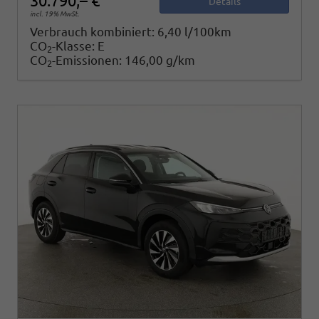
30.790,– €
Details
incl. 19% MwSt.
Verbrauch kombiniert:
6,40 l/100km
CO
-Klasse:
E
2
CO
-Emissionen:
146,00 g/km
2