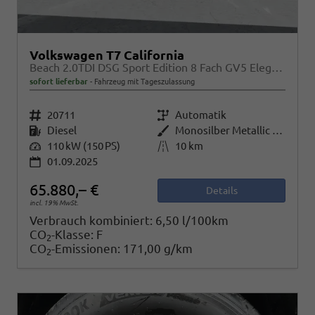
Volkswagen T7 California
Beach 2.0TDI DSG Sport Edition 8 Fach GV5 Elegance+
sofort lieferbar
Fahrzeug mit Tageszulassung
Fahrzeugnr.
20711
Getriebe
Automatik
Kraftstoff
Diesel
Außenfarbe
Monosilber Metallic / Energeticorange Metallic
Leistung
110 kW (150 PS)
Kilometerstand
10 km
01.09.2025
65.880,– €
Details
incl. 19% MwSt.
Verbrauch kombiniert:
6,50 l/100km
CO
-Klasse:
F
2
CO
-Emissionen:
171,00 g/km
2