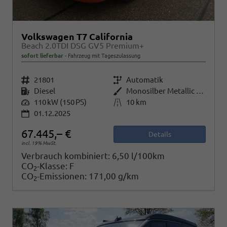
Volkswagen T7 California
Beach 2.0TDI DSG GV5 Premium+
sofort lieferbar
Fahrzeug mit Tageszulassung
Fahrzeugnr.
21801
Getriebe
Automatik
Kraftstoff
Diesel
Außenfarbe
Monosilber Metallic / Energetic Orange Metallic
Leistung
110 kW (150 PS)
Kilometerstand
10 km
01.12.2025
67.445,– €
Details
incl. 19% MwSt.
Verbrauch kombiniert:
6,50 l/100km
CO
-Klasse:
F
2
CO
-Emissionen:
171,00 g/km
2