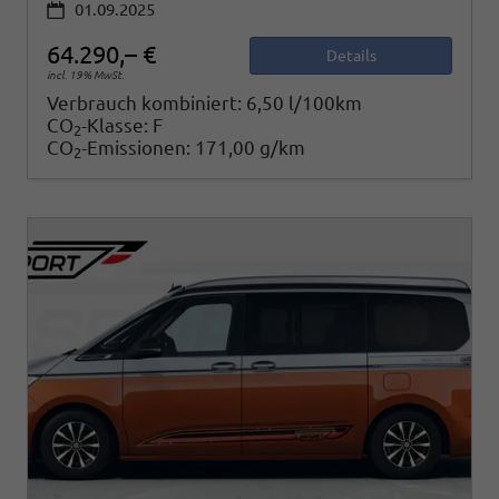
01.09.2025
64.290,– €
Details
incl. 19% MwSt.
Verbrauch kombiniert:
6,50 l/100km
CO
-Klasse:
F
2
CO
-Emissionen:
171,00 g/km
2