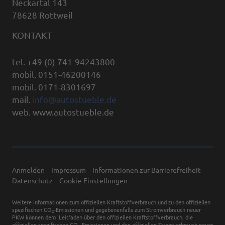
Neckartal 143
78628 Rottweil
KONTAKT
tel. +49 (0) 741-94243800
mobil. 0151-46200146
mobil. 0171-8301697
mail.
info@autostueble.de
web. www.autostueble.de
Anmelden
Impressum
Informationen zur Barrierefreiheit
Datenschutz
Cookie-Einstellungen
Weitere Informationen zum offiziellen Kraftstoffverbrauch und zu den offiziellen
spezifischen CO
-Emissionen und gegebenenfalls zum Stromverbrauch neuer
2
PKW können dem 'Leitfaden über den offiziellen Kraftstoffverbrauch, die
offiziellen spezifischen CO
-Emissionen und den offiziellen Stromverbrauch neuer