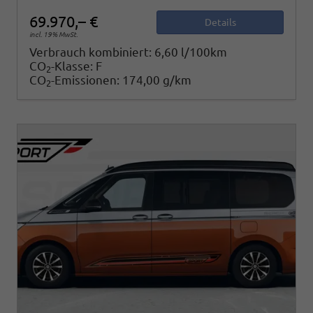
69.970,– €
Details
incl. 19% MwSt.
Verbrauch kombiniert:
6,60 l/100km
CO
-Klasse:
F
2
CO
-Emissionen:
174,00 g/km
2