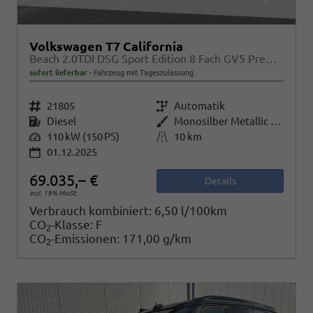
Volkswagen T7 California
Beach 2.0TDI DSG Sport Edition 8 Fach GV5 Premium+
sofort lieferbar
Fahrzeug mit Tageszulassung
Fahrzeugnr.
21805
Getriebe
Automatik
Kraftstoff
Diesel
Außenfarbe
Monosilber Metallic / Energetic Orange Metallic
Leistung
110 kW (150 PS)
Kilometerstand
10 km
01.12.2025
69.035,– €
Details
incl. 19% MwSt.
Verbrauch kombiniert:
6,50 l/100km
CO
-Klasse:
F
2
CO
-Emissionen:
171,00 g/km
2