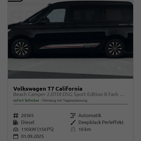
Volkswagen T7 California
Beach Camper 2.0TDI DSG Sport Edition 8 Fach GV5 High+
sofort lieferbar
Fahrzeug mit Tageszulassung
Fahrzeugnr.
20365
Getriebe
Automatik
Kraftstoff
Diesel
Außenfarbe
Deepblack Perleffekt
Leistung
110 kW (150 PS)
Kilometerstand
10 km
01.09.2025