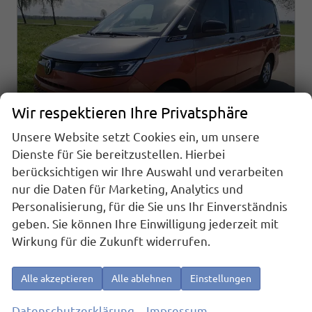
Wir respektieren Ihre Privatsphäre
Unsere Website setzt Cookies ein, um unsere
Dienste für Sie bereitzustellen. Hierbei
berücksichtigen wir Ihre Auswahl und verarbeiten
nur die Daten für Marketing, Analytics und
Volkswagen T7 California
Personalisierung, für die Sie uns Ihr Einverständnis
Beach 2.0TDI DSG GV5 High+
geben. Sie können Ihre Einwilligung jederzeit mit
sofort lieferbar
Fahrzeug mit Tageszulassung
Wirkung für die Zukunft widerrufen.
Fahrzeugnr.
21803
Getriebe
Automatik
Kraftstoff
Diesel
Außenfarbe
Monosilber Metallic / Energeticorange Metallic Dach Schwarz
Alle akzeptieren
Alle ablehnen
Einstellungen
Leistung
110 kW (150 PS)
Kilometerstand
10 km
01.09.2025
Datenschutzerklärung
Impressum