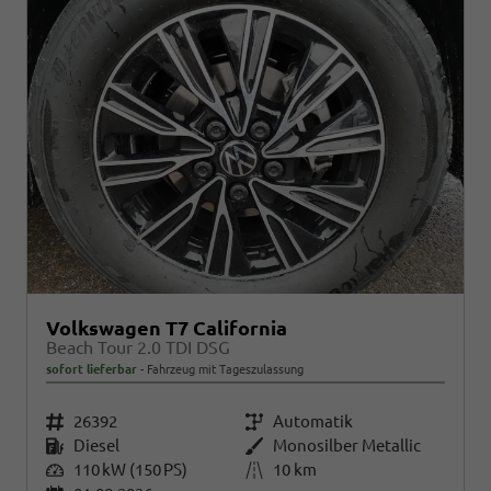
Volkswagen T7 California
Beach Tour 2.0 TDI DSG
sofort lieferbar
Fahrzeug mit Tageszulassung
Fahrzeugnr.
26392
Getriebe
Automatik
Kraftstoff
Diesel
Außenfarbe
Monosilber Metallic
Leistung
110 kW (150 PS)
Kilometerstand
10 km