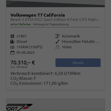
Volkswagen T7 California
Beach 2.0TDI DSG Sport Edition 8 Fach GV5 High+
sofort lieferbar
Fahrzeug mit Tageszulassung
Fahrzeugnr.
21807
Getriebe
Automatik
Kraftstoff
Diesel
Außenfarbe
Monosilber Metallic / Energeticorange Metallic Dach Schwarz
Leistung
110 kW (150 PS)
Kilometerstand
10 km
01.09.2025
70.310,– €
Details
incl. 19% MwSt.
Verbrauch kombiniert:
6,50 l/100km
CO
-Klasse:
F
2
CO
-Emissionen:
171,00 g/km
2