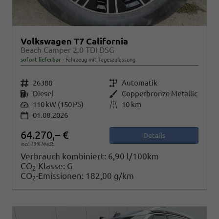
Volkswagen T7 California
Beach Camper 2.0 TDI DSG
sofort lieferbar
Fahrzeug mit Tageszulassung
Fahrzeugnr.
26388
Getriebe
Automatik
Kraftstoff
Diesel
Außenfarbe
Copperbronze Metallic
Leistung
110 kW (150 PS)
Kilometerstand
10 km
01.08.2026
64.270,– €
Details
incl. 19% MwSt.
Verbrauch kombiniert:
6,90 l/100km
CO
-Klasse:
G
2
CO
-Emissionen:
182,00 g/km
2