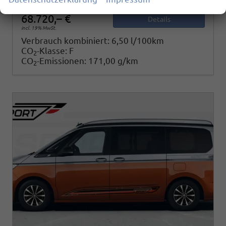
68.720,– €
Details
incl. 19% MwSt.
Verbrauch kombiniert:
6,50 l/100km
CO
-Klasse:
F
2
CO
-Emissionen:
171,00 g/km
2