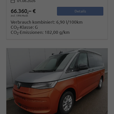
01.08.2026
66.360,– €
Details
incl. 19% MwSt.
Verbrauch kombiniert:
6,90 l/100km
CO
-Klasse:
G
2
CO
-Emissionen:
182,00 g/km
2