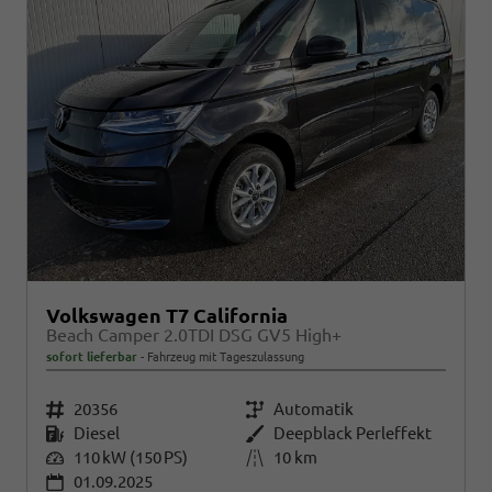
Volkswagen T7 California
Beach Camper 2.0TDI DSG GV5 High+
sofort lieferbar
Fahrzeug mit Tageszulassung
Fahrzeugnr.
20356
Getriebe
Automatik
Kraftstoff
Diesel
Außenfarbe
Deepblack Perleffekt
Leistung
110 kW (150 PS)
Kilometerstand
10 km
01.09.2025