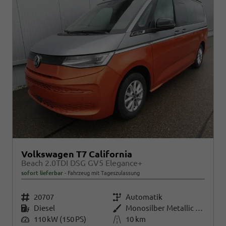
Volkswagen T7 California
Beach 2.0TDI DSG GV5 Elegance+
sofort lieferbar
Fahrzeug mit Tageszulassung
Fahrzeugnr.
20707
Getriebe
Automatik
Kraftstoff
Diesel
Außenfarbe
Monosilber Metallic / Energeticorange Metallic
Leistung
110 kW (150 PS)
Kilometerstand
10 km