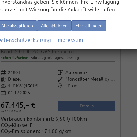
inverständnis geben. Sie können Ihre Einwilligung
ederzeit mit Wirkung für die Zukunft widerrufen.
Alle akzeptieren
Alle ablehnen
Einstellungen
atenschutzerklärung
Impressum
Volkswagen T7 California
Beach 2.0TDI DSG GV5 Premium+
sofort lieferbar
Fahrzeug mit Tageszulassung
Fahrzeugnr.
21801
Getriebe
Automatik
Kraftstoff
Diesel
Außenfarbe
Monosilber Metallic / Energetic Orange Metallic
Leistung
110 kW (150 PS)
Kilometerstand
10 km
01.12.2025
67.445,– €
Details
incl. 19% MwSt.
Verbrauch kombiniert:
6,50 l/100km
CO
-Klasse:
F
2
CO
-Emissionen:
171,00 g/km
2