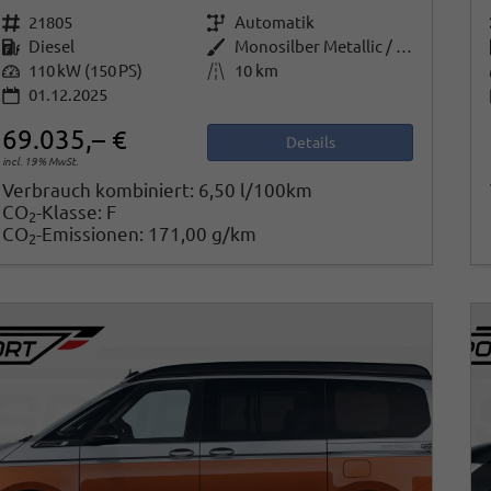
Fahrzeugnr.
21805
Getriebe
Automatik
Kraftstoff
Diesel
Außenfarbe
Monosilber Metallic / Energetic Orange Metallic
Leistung
110 kW (150 PS)
Kilometerstand
10 km
01.12.2025
69.035,– €
Details
incl. 19% MwSt.
Verbrauch kombiniert:
6,50 l/100km
CO
-Klasse:
F
2
CO
-Emissionen:
171,00 g/km
2