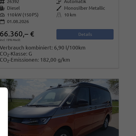
Fahrzeugnr.
26392
Getriebe
Automatik
Kraftstoff
Diesel
Außenfarbe
Monosilber Metallic
Leistung
110 kW (150 PS)
Kilometerstand
10 km
01.08.2026
66.360,– €
Details
incl. 19% MwSt.
Verbrauch kombiniert:
6,90 l/100km
CO
-Klasse:
G
2
CO
-Emissionen:
182,00 g/km
2