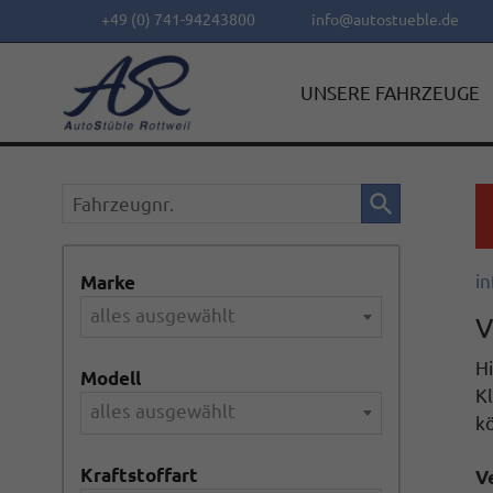
+49 (0) 741-94243800
info@autostueble.de
UNSERE FAHRZEUGE
Fahrzeugnr.
in
Marke
alles ausgewählt
V
Hi
Modell
Kl
alles ausgewählt
k
Kraftstoffart
V