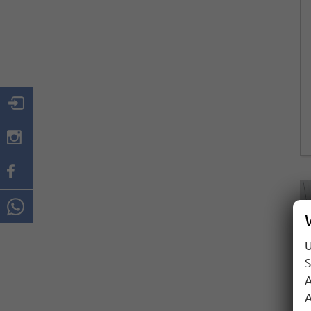
U
S
A
A