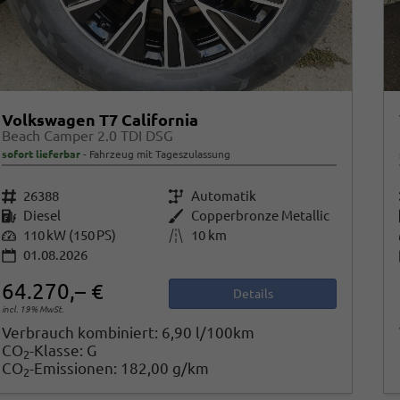
Volkswagen T7 California
Beach Camper 2.0 TDI DSG
sofort lieferbar
Fahrzeug mit Tageszulassung
Fahrzeugnr.
26388
Getriebe
Automatik
Kraftstoff
Diesel
Außenfarbe
Copperbronze Metallic
Leistung
110 kW (150 PS)
Kilometerstand
10 km
01.08.2026
64.270,– €
Details
incl. 19% MwSt.
Verbrauch kombiniert:
6,90 l/100km
CO
-Klasse:
G
2
CO
-Emissionen:
182,00 g/km
2