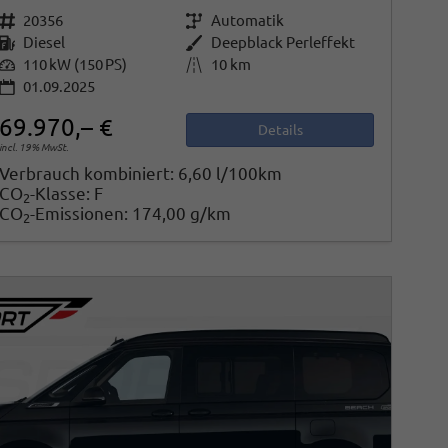
Fahrzeugnr.
20356
Getriebe
Automatik
Kraftstoff
Diesel
Außenfarbe
Deepblack Perleffekt
Leistung
110 kW (150 PS)
Kilometerstand
10 km
01.09.2025
69.970,– €
Details
incl. 19% MwSt.
Verbrauch kombiniert:
6,60 l/100km
CO
-Klasse:
F
2
CO
-Emissionen:
174,00 g/km
2