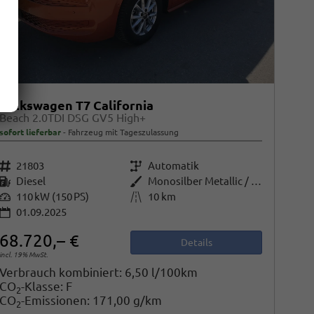
Volkswagen T7 California
Beach 2.0TDI DSG GV5 High+
sofort lieferbar
Fahrzeug mit Tageszulassung
Fahrzeugnr.
21803
Getriebe
Automatik
Kraftstoff
Diesel
Außenfarbe
Monosilber Metallic / Energeticorange Metallic Dach Schwarz
Leistung
110 kW (150 PS)
Kilometerstand
10 km
01.09.2025
68.720,– €
Details
incl. 19% MwSt.
Verbrauch kombiniert:
6,50 l/100km
CO
-Klasse:
F
2
CO
-Emissionen:
171,00 g/km
2