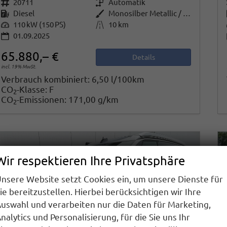
Fahrzeugnr.
20711
Getriebe
Automatik
Kraftstoff
Diesel
Außenfarbe
Monosilber Metallic / Energeticorange Metallic
Leistung
110 kW (150 PS)
Kilometerstand
10 km
01.09.2025
65.880,– €
Details
incl. 19% MwSt.
Verbrauch kombiniert:
6,50 l/100km
CO
-Klasse:
F
2
CO
-Emissionen:
171,00 g/km
2
Wir respektieren Ihre Privatsphäre
nsere Website setzt Cookies ein, um unsere Dienste für
ie bereitzustellen. Hierbei berücksichtigen wir Ihre
uswahl und verarbeiten nur die Daten für Marketing,
nalytics und Personalisierung, für die Sie uns Ihr