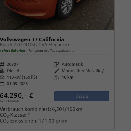
Volkswagen T7 California
Beach 2.0TDI DSG GV5 Elegance+
sofort lieferbar
Fahrzeug mit Tageszulassung
Fahrzeugnr.
20707
Getriebe
Automatik
Kraftstoff
Diesel
Außenfarbe
Monosilber Metallic / Energeticorange Metallic
Leistung
110 kW (150 PS)
Kilometerstand
10 km
01.09.2025
64.290,– €
Details
incl. 19% MwSt.
Verbrauch kombiniert:
6,50 l/100km
CO
-Klasse:
F
2
CO
-Emissionen:
171,00 g/km
2