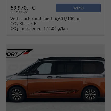
69.970,– €
Details
incl. 19% MwSt.
Verbrauch kombiniert:
6,60 l/100km
CO
-Klasse:
F
2
CO
-Emissionen:
174,00 g/km
2