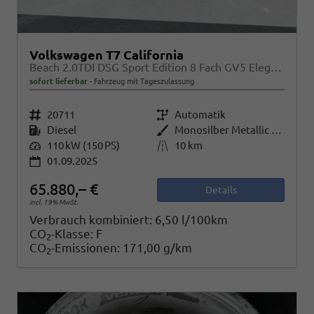
Volkswagen T7 California
Beach 2.0TDI DSG Sport Edition 8 Fach GV5 Elegance+
sofort lieferbar
Fahrzeug mit Tageszulassung
Fahrzeugnr.
20711
Getriebe
Automatik
Kraftstoff
Diesel
Außenfarbe
Monosilber Metallic / Energeticorange Metallic
Leistung
110 kW (150 PS)
Kilometerstand
10 km
01.09.2025
65.880,– €
Details
incl. 19% MwSt.
Verbrauch kombiniert:
6,50 l/100km
CO
-Klasse:
F
2
CO
-Emissionen:
171,00 g/km
2