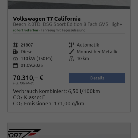
Volkswagen T7 California
Beach 2.0TDI DSG Sport Edition 8 Fach GV5 High+
sofort lieferbar
Fahrzeug mit Tageszulassung
Fahrzeugnr.
21807
Getriebe
Automatik
Kraftstoff
Diesel
Außenfarbe
Monosilber Metallic / Energeticorange Metallic Dach Schwarz
Leistung
110 kW (150 PS)
Kilometerstand
10 km
01.09.2025
70.310,– €
Details
incl. 19% MwSt.
Verbrauch kombiniert:
6,50 l/100km
CO
-Klasse:
F
2
CO
-Emissionen:
171,00 g/km
2