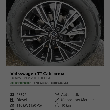
Volkswagen T7 California
Beach Tour 2.0 TDI DSG
sofort lieferbar
Fahrzeug mit Tageszulassung
Fahrzeugnr.
26392
Getriebe
Automatik
Kraftstoff
Diesel
Außenfarbe
Monosilber Metallic
Leistung
110 kW (150 PS)
Kilometerstand
10 km