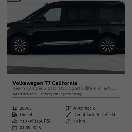
Volkswagen T7 California
Beach Camper 2.0TDI DSG Sport Edition 8 Fach GV5 High+
sofort lieferbar
Fahrzeug mit Tageszulassung
Fahrzeugnr.
20365
Getriebe
Automatik
Kraftstoff
Diesel
Außenfarbe
Deepblack Perleffekt
Leistung
110 kW (150 PS)
Kilometerstand
10 km
01.09.2025