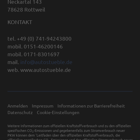
Neckartal 143
78628 Rottweil
KONTAKT
tel. +49 (0) 741-94243800
mobil. 0151-46200146
mobil. 0171-8301697
mail.
info@autostueble.de
web. www.autostueble.de
Anmelden
Impressum
Informationen zur Barrierefreiheit
Datenschutz
Cookie-Einstellungen
Weitere Informationen zum offiziellen Kraftstoffverbrauch und zu den offiziellen
spezifischen CO
-Emissionen und gegebenenfalls zum Stromverbrauch neuer
2
PKW können dem 'Leitfaden über den offiziellen Kraftstoffverbrauch, die
offiziellen spezifischen CO
-Emissionen und den offiziellen Stromverbrauch neuer