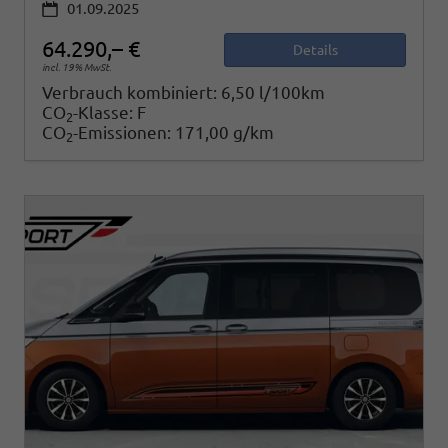
01.09.2025
64.290,– €
Details
incl. 19% MwSt.
Verbrauch kombiniert:
6,50 l/100km
CO
-Klasse:
F
2
CO
-Emissionen:
171,00 g/km
2