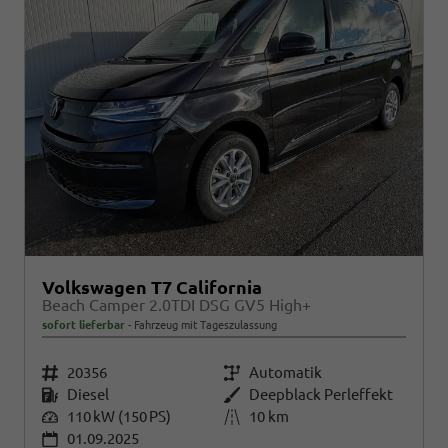
Volkswagen T7 California
Beach Camper 2.0TDI DSG GV5 High+
sofort lieferbar
Fahrzeug mit Tageszulassung
Fahrzeugnr.
20356
Getriebe
Automatik
Kraftstoff
Diesel
Außenfarbe
Deepblack Perleffekt
Leistung
110 kW (150 PS)
Kilometerstand
10 km
01.09.2025