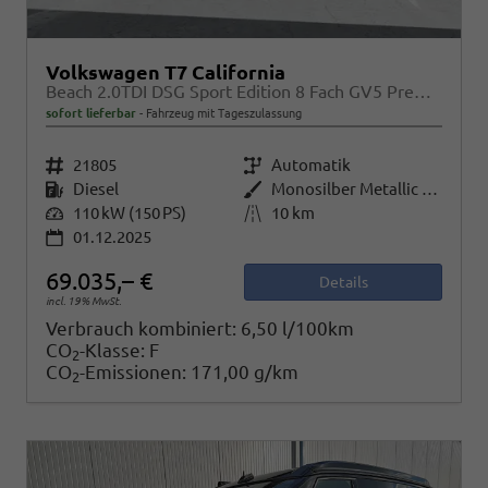
Volkswagen T7 California
Beach 2.0TDI DSG Sport Edition 8 Fach GV5 Premium+
sofort lieferbar
Fahrzeug mit Tageszulassung
Fahrzeugnr.
21805
Getriebe
Automatik
Kraftstoff
Diesel
Außenfarbe
Monosilber Metallic / Energetic Orange Metallic
Leistung
110 kW (150 PS)
Kilometerstand
10 km
01.12.2025
69.035,– €
Details
incl. 19% MwSt.
Verbrauch kombiniert:
6,50 l/100km
CO
-Klasse:
F
2
CO
-Emissionen:
171,00 g/km
2