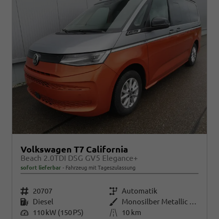
Volkswagen T7 California
Beach 2.0TDI DSG GV5 Elegance+
sofort lieferbar
Fahrzeug mit Tageszulassung
Fahrzeugnr.
20707
Getriebe
Automatik
Kraftstoff
Diesel
Außenfarbe
Monosilber Metallic / Energeticorange Metallic
Leistung
110 kW (150 PS)
Kilometerstand
10 km