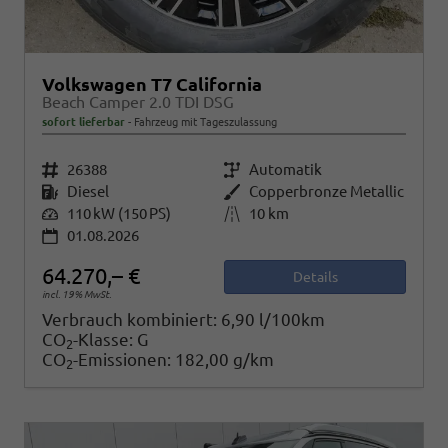
Volkswagen T7 California
Beach Camper 2.0 TDI DSG
sofort lieferbar
Fahrzeug mit Tageszulassung
Fahrzeugnr.
26388
Getriebe
Automatik
Kraftstoff
Diesel
Außenfarbe
Copperbronze Metallic
Leistung
110 kW (150 PS)
Kilometerstand
10 km
01.08.2026
64.270,– €
Details
incl. 19% MwSt.
Verbrauch kombiniert:
6,90 l/100km
CO
-Klasse:
G
2
CO
-Emissionen:
182,00 g/km
2