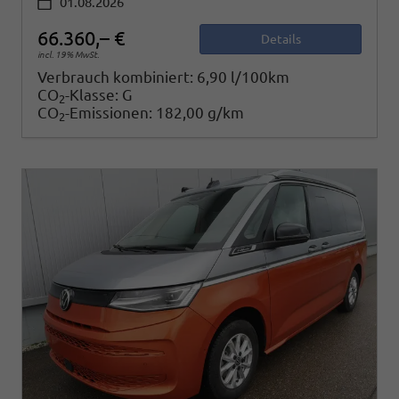
01.08.2026
66.360,– €
Details
incl. 19% MwSt.
Verbrauch kombiniert:
6,90 l/100km
CO
-Klasse:
G
2
CO
-Emissionen:
182,00 g/km
2