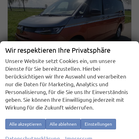
Wir respektieren Ihre Privatsphäre
Unsere Website setzt Cookies ein, um unsere
Dienste für Sie bereitzustellen. Hierbei
berücksichtigen wir Ihre Auswahl und verarbeiten
nur die Daten für Marketing, Analytics und
Volkswagen T7 California
Personalisierung, für die Sie uns Ihr Einverständnis
Beach 2.0TDI DSG GV5 High+
geben. Sie können Ihre Einwilligung jederzeit mit
sofort lieferbar
Fahrzeug mit Tageszulassung
Wirkung für die Zukunft widerrufen.
Fahrzeugnr.
21803
Getriebe
Automatik
Kraftstoff
Diesel
Außenfarbe
Monosilber Metallic / Energeticorange Metallic Dach Schwarz
Alle akzeptieren
Alle ablehnen
Einstellungen
Leistung
110 kW (150 PS)
Kilometerstand
10 km
01.09.2025
Datenschutzerklärung
Impressum