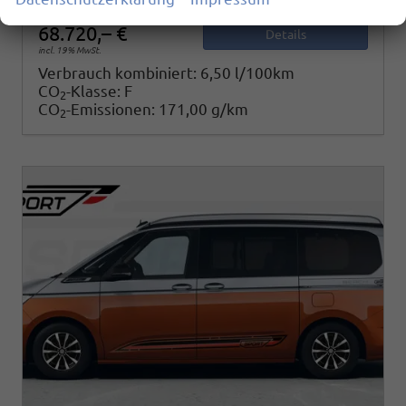
68.720,– €
Details
incl. 19% MwSt.
Verbrauch kombiniert:
6,50 l/100km
CO
-Klasse:
F
2
CO
-Emissionen:
171,00 g/km
2