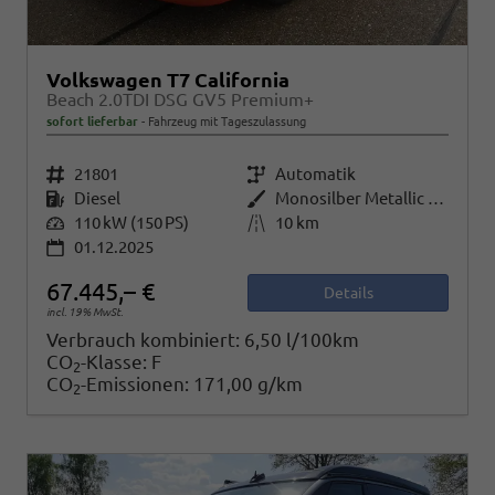
Volkswagen T7 California
Beach 2.0TDI DSG GV5 Premium+
sofort lieferbar
Fahrzeug mit Tageszulassung
Fahrzeugnr.
21801
Getriebe
Automatik
Kraftstoff
Diesel
Außenfarbe
Monosilber Metallic / Energetic Orange Metallic
Leistung
110 kW (150 PS)
Kilometerstand
10 km
01.12.2025
67.445,– €
Details
incl. 19% MwSt.
Verbrauch kombiniert:
6,50 l/100km
CO
-Klasse:
F
2
CO
-Emissionen:
171,00 g/km
2