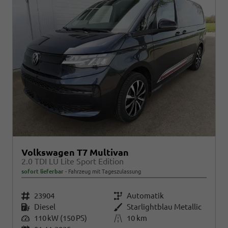
Volkswagen T7 Multivan
2.0 TDI LÜ Lite Sport Edition
sofort lieferbar
Fahrzeug mit Tageszulassung
Fahrzeugnr.
23904
Getriebe
Automatik
Kraftstoff
Diesel
Außenfarbe
Starlightblau Metallic
Leistung
110 kW (150 PS)
Kilometerstand
10 km