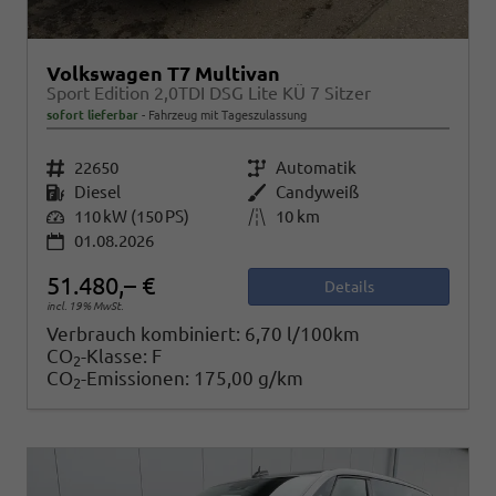
Volkswagen T7 Multivan
Sport Edition 2,0TDI DSG Lite KÜ 7 Sitzer
sofort lieferbar
Fahrzeug mit Tageszulassung
Fahrzeugnr.
22650
Getriebe
Automatik
Kraftstoff
Diesel
Außenfarbe
Candyweiß
Leistung
110 kW (150 PS)
Kilometerstand
10 km
01.08.2026
51.480,– €
Details
incl. 19% MwSt.
Verbrauch kombiniert:
6,70 l/100km
CO
-Klasse:
F
2
CO
-Emissionen:
175,00 g/km
2