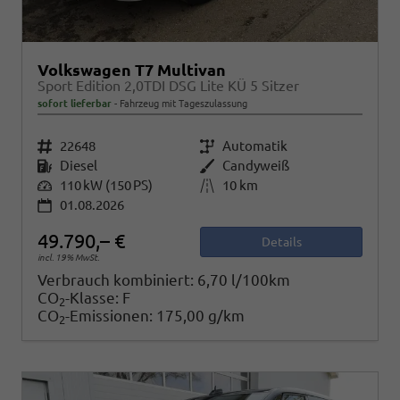
Volkswagen T7 Multivan
Sport Edition 2,0TDI DSG Lite KÜ 5 Sitzer
sofort lieferbar
Fahrzeug mit Tageszulassung
Fahrzeugnr.
22648
Getriebe
Automatik
Kraftstoff
Diesel
Außenfarbe
Candyweiß
Leistung
110 kW (150 PS)
Kilometerstand
10 km
01.08.2026
49.790,– €
Details
incl. 19% MwSt.
Verbrauch kombiniert:
6,70 l/100km
CO
-Klasse:
F
2
CO
-Emissionen:
175,00 g/km
2