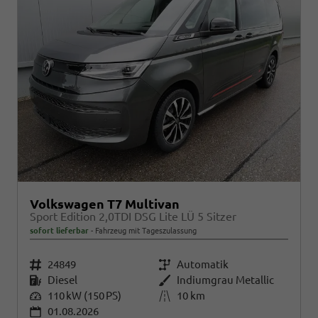
Volkswagen T7 Multivan
Sport Edition 2,0TDI DSG Lite LÜ 5 Sitzer
sofort lieferbar
Fahrzeug mit Tageszulassung
Fahrzeugnr.
24849
Getriebe
Automatik
Kraftstoff
Diesel
Außenfarbe
Indiumgrau Metallic
Leistung
110 kW (150 PS)
Kilometerstand
10 km
01.08.2026