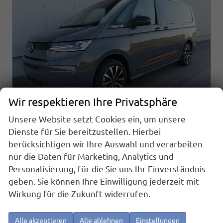
Wir respektieren Ihre Privatsphäre
Unsere Website setzt Cookies ein, um unsere
Dienste für Sie bereitzustellen. Hierbei
berücksichtigen wir Ihre Auswahl und verarbeiten
Volkswagen T7 Multivan
Sport Edition 2,0TDI DSG Lite LÜ 5 Sitzer
nur die Daten für Marketing, Analytics und
sofort lieferbar
Fahrzeug mit Tageszulassung
Personalisierung, für die Sie uns Ihr Einverständnis
geben. Sie können Ihre Einwilligung jederzeit mit
Fahrzeugnr.
25883
Getriebe
Automatik
Wirkung für die Zukunft widerrufen.
Kraftstoff
Diesel
Außenfarbe
Puregrey
Leistung
110 kW (150 PS)
Kilometerstand
10 km
Alle akzeptieren
Alle ablehnen
Einstellungen
01.08.2026