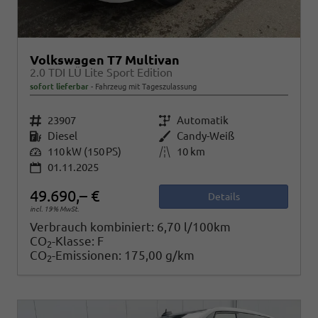
Volkswagen T7 Multivan
2.0 TDI LÜ Lite Sport Edition
sofort lieferbar
Fahrzeug mit Tageszulassung
Fahrzeugnr.
23907
Getriebe
Automatik
Kraftstoff
Diesel
Außenfarbe
Candy-Weiß
Leistung
110 kW (150 PS)
Kilometerstand
10 km
01.11.2025
49.690,– €
Details
incl. 19% MwSt.
Verbrauch kombiniert:
6,70 l/100km
CO
-Klasse:
F
2
CO
-Emissionen:
175,00 g/km
2