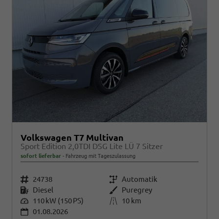
Volkswagen T7 Multivan
Sport Edition 2,0TDI DSG Lite LÜ 7 Sitzer
sofort lieferbar
Fahrzeug mit Tageszulassung
Fahrzeugnr.
24738
Getriebe
Automatik
Kraftstoff
Diesel
Außenfarbe
Puregrey
Leistung
110 kW (150 PS)
Kilometerstand
10 km
01.08.2026