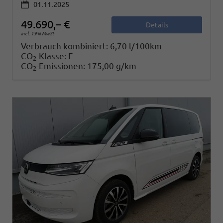
01.11.2025
49.690,– €
Details
incl. 19% MwSt.
Verbrauch kombiniert:
6,70 l/100km
CO
-Klasse:
F
2
CO
-Emissionen:
175,00 g/km
2