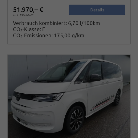
51.970,– €
Details
incl. 19% MwSt.
Verbrauch kombiniert:
6,70 l/100km
CO
-Klasse:
F
2
CO
-Emissionen:
175,00 g/km
2