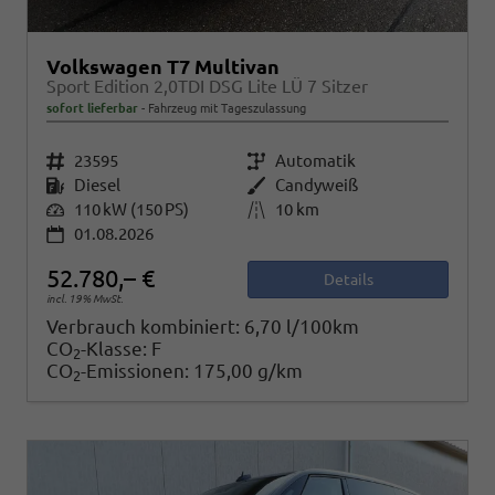
Volkswagen T7 Multivan
Sport Edition 2,0TDI DSG Lite LÜ 7 Sitzer
sofort lieferbar
Fahrzeug mit Tageszulassung
Fahrzeugnr.
23595
Getriebe
Automatik
Kraftstoff
Diesel
Außenfarbe
Candyweiß
Leistung
110 kW (150 PS)
Kilometerstand
10 km
01.08.2026
52.780,– €
Details
incl. 19% MwSt.
Verbrauch kombiniert:
6,70 l/100km
CO
-Klasse:
F
2
CO
-Emissionen:
175,00 g/km
2