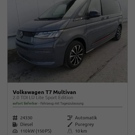
Volkswagen T7 Multivan
2.0 TDI LÜ Lite Sport Edition
sofort lieferbar
Fahrzeug mit Tageszulassung
Fahrzeugnr.
24330
Getriebe
Automatik
Kraftstoff
Diesel
Außenfarbe
Puregrey
Leistung
110 kW (150 PS)
Kilometerstand
10 km