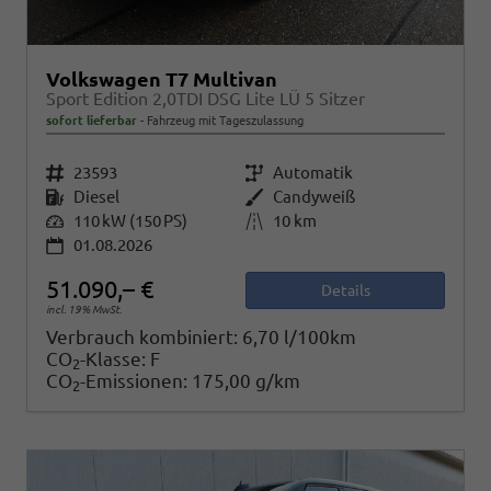
Volkswagen T7 Multivan
Sport Edition 2,0TDI DSG Lite LÜ 5 Sitzer
sofort lieferbar
Fahrzeug mit Tageszulassung
Fahrzeugnr.
23593
Getriebe
Automatik
Kraftstoff
Diesel
Außenfarbe
Candyweiß
Leistung
110 kW (150 PS)
Kilometerstand
10 km
01.08.2026
51.090,– €
Details
incl. 19% MwSt.
Verbrauch kombiniert:
6,70 l/100km
CO
-Klasse:
F
2
CO
-Emissionen:
175,00 g/km
2