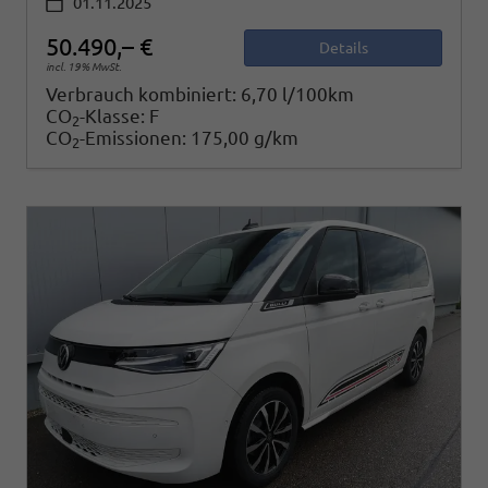
01.11.2025
50.490,– €
Details
incl. 19% MwSt.
Verbrauch kombiniert:
6,70 l/100km
CO
-Klasse:
F
2
CO
-Emissionen:
175,00 g/km
2