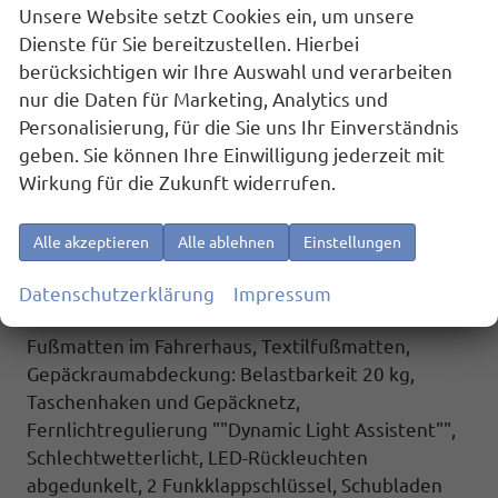
Distanzregelung ACC mit ""stop & go"" und
Unsere Website setzt Cookies ein, um unsere
Geschwindigkeitsbegrenzer, Schiebetür links und
Dienste für Sie bereitzustellen. Hierbei
rechts sowie Heckklappe mit Zuziehhilfe,
berücksichtigen wir Ihre Auswahl und verarbeiten
Spurhalteassistent ""Lane Assist"",
nur die Daten für Marketing, Analytics und
Spurwechselassistent ""Side Assist"" inkl. ""Blind
Personalisierung, für die Sie uns Ihr Einverständnis
Spot Detection"" (Totwinkelerkennung im Spiegel),
geben. Sie können Ihre Einwilligung jederzeit mit
Spurhalteassistent ""Lane Assist"",
Wirkung für die Zukunft widerrufen.
Spurwechselassistent ""Side Assist"" inkl. ""Blind
Spot Detection"" (Totwinkelerkennung im Spiegel),
Alle akzeptieren
Alle ablehnen
Einstellungen
Werksanschlussgarantie auf 5 Jahre / max.
100.000 km.
Datenschutzerklärung
Impressum
Komfort und Funktion:
Fußmatten im Fahrerhaus, Textilfußmatten,
Gepäckraumabdeckung: Belastbarkeit 20 kg,
Taschenhaken und Gepäcknetz,
Fernlichtregulierung ""Dynamic Light Assistent"",
Schlechtwetterlicht, LED-Rückleuchten
abgedunkelt, 2 Funkklappschlüssel, Schubladen