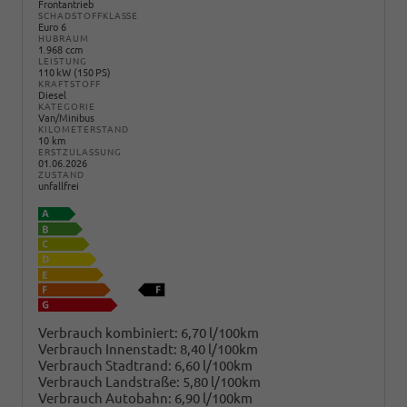
Frontantrieb
SCHADSTOFFKLASSE
Euro 6
HUBRAUM
1.968 ccm
LEISTUNG
110 kW (150 PS)
KRAFTSTOFF
Diesel
KATEGORIE
Van/Minibus
KILOMETERSTAND
10 km
ERSTZULASSUNG
01.06.2026
ZUSTAND
unfallfrei
Verbrauch kombiniert:
6,70 l/100km
Verbrauch Innenstadt:
8,40 l/100km
Verbrauch Stadtrand:
6,60 l/100km
Verbrauch Landstraße:
5,80 l/100km
Verbrauch Autobahn:
6,90 l/100km