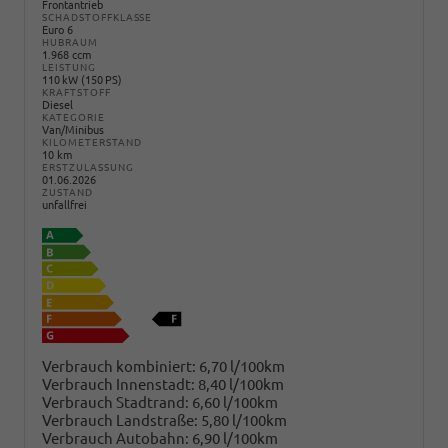
Frontantrieb
SCHADSTOFFKLASSE
Euro 6
HUBRAUM
1.968 ccm
LEISTUNG
110 kW (150 PS)
KRAFTSTOFF
Diesel
KATEGORIE
Van/Minibus
KILOMETERSTAND
10 km
ERSTZULASSUNG
01.06.2026
ZUSTAND
unfallfrei
Verbrauch kombiniert:
6,70 l/100km
Verbrauch Innenstadt:
8,40 l/100km
Verbrauch Stadtrand:
6,60 l/100km
Verbrauch Landstraße:
5,80 l/100km
Verbrauch Autobahn:
6,90 l/100km