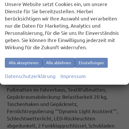
Distanzregelung ACC mit ""stop & go"" und
Unsere Website setzt Cookies ein, um unsere
Geschwindigkeitsbegrenzer, Schiebetür links und
Dienste für Sie bereitzustellen. Hierbei
rechts sowie Heckklappe mit Zuziehhilfe,
berücksichtigen wir Ihre Auswahl und verarbeiten
Spurhalteassistent ""Lane Assist"",
nur die Daten für Marketing, Analytics und
Spurwechselassistent ""Side Assist"" inkl. ""Blind
Personalisierung, für die Sie uns Ihr Einverständnis
Spot Detection"" (Totwinkelerkennung im Spiegel),
geben. Sie können Ihre Einwilligung jederzeit mit
Spurhalteassistent ""Lane Assist"",
Wirkung für die Zukunft widerrufen.
Spurwechselassistent ""Side Assist"" inkl. ""Blind
Spot Detection"" (Totwinkelerkennung im Spiegel),
Alle akzeptieren
Alle ablehnen
Einstellungen
Werksanschlussgarantie auf 5 Jahre / max.
100.000 km.
Datenschutzerklärung
Impressum
Komfort und Funktion:
Fußmatten im Fahrerhaus, Textilfußmatten,
Gepäckraumabdeckung: Belastbarkeit 20 kg,
Taschenhaken und Gepäcknetz,
Fernlichtregulierung ""Dynamic Light Assistent"",
Schlechtwetterlicht, LED-Rückleuchten
abgedunkelt, 2 Funkklappschlüssel, Schubladen