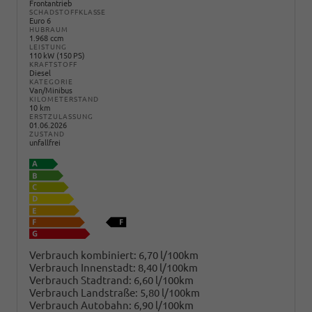
Frontantrieb
SCHADSTOFFKLASSE
Euro 6
HUBRAUM
1.968 ccm
LEISTUNG
110 kW (150 PS)
KRAFTSTOFF
Diesel
KATEGORIE
Van/Minibus
KILOMETERSTAND
10 km
ERSTZULASSUNG
01.06.2026
ZUSTAND
unfallfrei
Verbrauch kombiniert:
6,70 l/100km
Verbrauch Innenstadt:
8,40 l/100km
Verbrauch Stadtrand:
6,60 l/100km
Verbrauch Landstraße:
5,80 l/100km
Verbrauch Autobahn:
6,90 l/100km