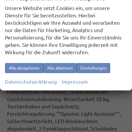
Distanzregelung ACC mit ""stop & go"" und
Unsere Website setzt Cookies ein, um unsere
Geschwindigkeitsbegrenzer, Schiebetür links und
Dienste für Sie bereitzustellen. Hierbei
rechts sowie Heckklappe mit Zuziehhilfe,
berücksichtigen wir Ihre Auswahl und verarbeiten
Spurhalteassistent ""Lane Assist"",
nur die Daten für Marketing, Analytics und
Spurwechselassistent ""Side Assist"" inkl. ""Blind
Personalisierung, für die Sie uns Ihr Einverständnis
Spot Detection"" (Totwinkelerkennung im Spiegel),
geben. Sie können Ihre Einwilligung jederzeit mit
Spurhalteassistent ""Lane Assist"",
Wirkung für die Zukunft widerrufen.
Spurwechselassistent ""Side Assist"" inkl. ""Blind
Spot Detection"" (Totwinkelerkennung im Spiegel),
Alle akzeptieren
Alle ablehnen
Einstellungen
Werksanschlussgarantie auf 5 Jahre / max.
100.000 km.
Datenschutzerklärung
Impressum
Komfort und Funktion:
Fußmatten im Fahrerhaus, Textilfußmatten,
Gepäckraumabdeckung: Belastbarkeit 20 kg,
Taschenhaken und Gepäcknetz,
Fernlichtregulierung ""Dynamic Light Assistent"",
Schlechtwetterlicht, LED-Rückleuchten
abgedunkelt, 2 Funkklappschlüssel, Schubladen