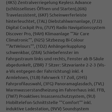
(4K5) Zentralverriegelung Keyless Advance
(schlüsselloses Öffnen und Starten),(6I6)
Travelassistent, (6KF) Scheinwerferleiste
hinterleuchtet, (7AL) Diebstahlwarnanlage, (7J2)
Digital Cockpit Pro, (7UY) Radio Navigationssystem
Discover Pro, (9AH) Klimaanlage ""Air Care
Climatronic"",
(N2S) Sitzbezug Bi-Colour
""ArtVelours"",
(1D2)
Anhängerkupplung
schwenkbar, (Z8A) Schiebefenster im
Fahrgastraum links und rechts, Fenster ab B-Säule
abgedunkelt,
(ZBR)
7 Sitzer:
Sitzvariante 2-2-3 (Vis-
a-Vis
entgegen der Fahrrichtung) inkl. 4
Armlehnen,
(1LB) Fahrwerk 17 Zoll, (2H5)
Fahrprofilauswahl,
(3FG) Panoramaglasdach, (7VL)
Warmwasserstandheizung im Fahrerhaus inkl. FFB,
(7W7) Proaktives Insassenschutzsystem, (9IJ)
Mobiltelefon-Schnittstelle ""Comfort"" inkl.
induktive Ladestation,
(9VV) Soundsystem