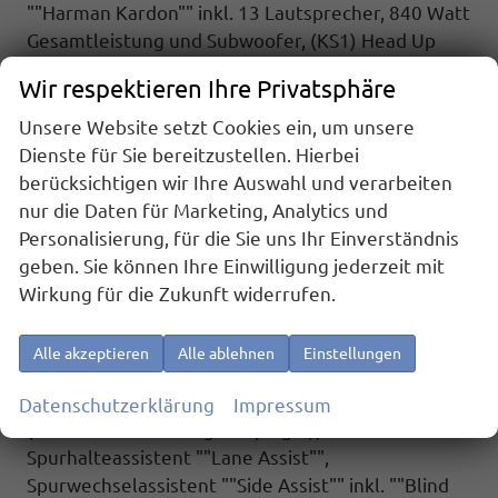
""Harman Kardon""
inkl. 13 Lautsprecher, 840 Watt
Gesamtleistung und Subwoofer,
(KS1) Head Up
Display, (P2G) Parkpaket Advance,
Wir respektieren Ihre Privatsphäre
Parklenkassistent inkl.
""Area View"" inkl.
Rückfahrkamera, (ZED) Easy Open Paket
Unsere Website setzt Cookies ein, um unsere
Advanced,
Umfeldbeleuchtung an der Heckklappe,
Dienste für Sie bereitzustellen. Hierbei
Ambientebeleuchtung 30-farbig,
Heckklappe
berücksichtigen wir Ihre Auswahl und verarbeiten
sowie Schiebetüren elektrisch inkl. Easy
nur die Daten für Marketing, Analytics und
Open/Close Funktion.
Personalisierung, für die Sie uns Ihr Einverständnis
Highlights:
geben. Sie können Ihre Einwilligung jederzeit mit
IQ.Light - LED-Matrix-Scheinwerfer, Automatische
Wirkung für die Zukunft widerrufen.
Distanzregelung ACC mit ""stop & go"" und
Geschwindigkeitsbegrenzer, Spurhalteassistent
Alle akzeptieren
Alle ablehnen
Einstellungen
""Lane Assist"", Spurwechselassistent ""Side
Assist"" inkl. ""Blind Spot Detection""
Datenschutzerklärung
Impressum
(Totwinkelerkennung im Spiegel),
Spurhalteassistent ""Lane Assist"",
Spurwechselassistent ""Side Assist"" inkl. ""Blind