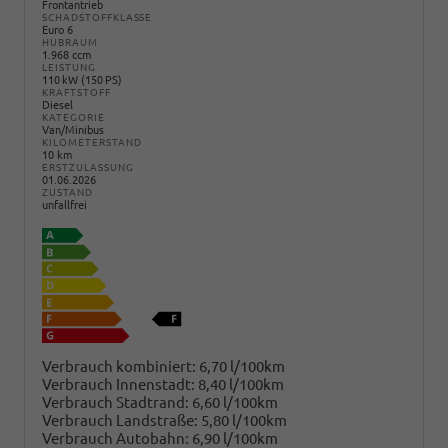
Frontantrieb
SCHADSTOFFKLASSE
Euro 6
HUBRAUM
1.968 ccm
LEISTUNG
110 kW (150 PS)
KRAFTSTOFF
Diesel
KATEGORIE
Van/Minibus
KILOMETERSTAND
10 km
ERSTZULASSUNG
01.06.2026
ZUSTAND
unfallfrei
Verbrauch kombiniert:
6,70 l/100km
Verbrauch Innenstadt:
8,40 l/100km
Verbrauch Stadtrand:
6,60 l/100km
Verbrauch Landstraße:
5,80 l/100km
Verbrauch Autobahn:
6,90 l/100km