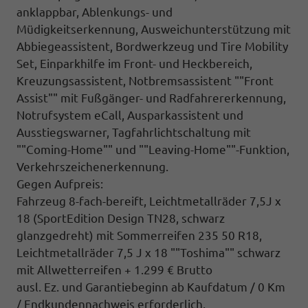
anklappbar, Ablenkungs- und
Müdigkeitserkennung, Ausweichunterstützung mit
Abbiegeassistent, Bordwerkzeug und Tire Mobility
Set, Einparkhilfe im Front- und Heckbereich,
Kreuzungsassistent, Notbremsassistent ""Front
Assist"" mit Fußgänger- und Radfahrererkennung,
Notrufsystem eCall, Ausparkassistent und
Ausstiegswarner, Tagfahrlichtschaltung mit
""Coming-Home"" und ""Leaving-Home""-Funktion,
Verkehrszeichenerkennung.
Gegen Aufpreis:
Fahrzeug 8-fach-bereift, Leichtmetallräder 7,5J x
18 (SportEdition Design TN28, schwarz
glanzgedreht) mit Sommerreifen 235 50 R18,
Leichtmetallräder 7,5 J x 18 ""Toshima"" schwarz
mit Allwetterreifen + 1.299 € Brutto
ausl. Ez. und Garantiebeginn ab Kaufdatum / 0 Km
/ Endkundennachweis erforderlich.