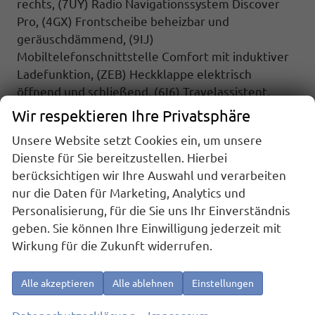
rechts, (7UY) Radio Navigationssystem Discover
Pro,
(4GX) Frontscheibe beheizbar und
geräuschdämmend, (9IJ)
Mobiltelefonschnittstelle Comfort mit induktiver
Ladefunktion,
(ZEB) Heckklappe elektrisch
öffnend und schließend, (6I6) Travelassistent,
(2H5) Fahrprofilauswahl, (4K5)
Wir respektieren Ihre Privatsphäre
Zentralverriegelung Keyless Advance
Unsere Website setzt Cookies ein, um unsere
(schlüsselloses Öffnen und Starten), (7AL)
Dienste für Sie bereitzustellen. Hierbei
Diebstahlwarnanlage,
berücksichtigen wir Ihre Auswahl und verarbeiten
Highlights: Sport Edition Paket: Sport Edition
nur die Daten für Marketing, Analytics und
Schriftzug an Fahrzeugseite, Fahrzeugheck und im
Personalisierung, für die Sie uns Ihr Einverständnis
Fahrzeuginnenraum, Fahrzeug 8-fach-bereift,
geben. Sie können Ihre Einwilligung jederzeit mit
Leichtmetallräder 7,5J x 18 (Sport Edition Design
Wirkung für die Zukunft widerrufen.
TN28, schwarz glanzgedreht) mit Sommerreifen
235 50 R18, Alufelgen 7Jx17 ""Dundrod"" schwarz
Alle akzeptieren
Alle ablehnen
Einstellungen
mit Winterreifen (M+S Kennung inkl. Schneeflocke
/ Allwetterreifen), 3-Zonen Klimaanlage ""Air Care