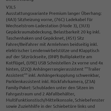
V3L5
Ausstattungsvariante Premium langer Überhang:
(4A3) Sitzheizung vorne,
(76C) Ladekabel für
Wechselstrom-Ladestation (Mode 3),
(3U3)
Gepäckraumabdeckung,
Belastbarkeit 20 kg inkl.
Taschenhaken und Gepäcknet,
(4S1) Sitz
Fahrer/Beifahrer mit Armlehnen
beidseitig inkl.
elektrischer Lendenwirbelstütze und Klapptisch
auf der Sitzrückseite,
(0NP) Bulliplakette
am
Kotflügel,
(U9E) USB Schnistellen
2x vorne und 4x
hinten,
(Z2Q) Anhängerrangierassistent ""Trailer
Assistent""
inkl. Anhängerkupplung schwenkbar,
Parklenkassistent inkl.
Rückfahrkamera
, (Z3A)
Family-Paket: Schubladen unter den Sitzen im
Fahrgastraum und 2 Abfallbehälter,
Multifunktionstisch/Mittelkonsole, Schiebefenster
sowie Zuziehhilfe in der Schiebetüre links und