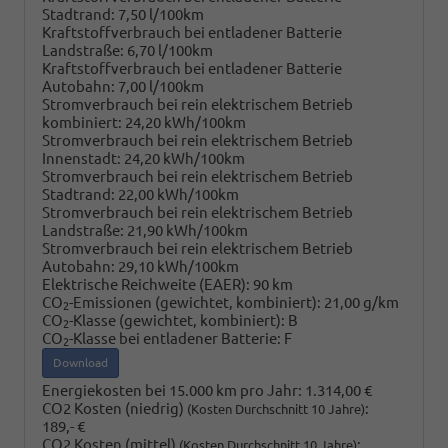
Stadtrand:
7,50 l/100km
Kraftstoffverbrauch bei entladener Batterie
Landstraße:
6,70 l/100km
Kraftstoffverbrauch bei entladener Batterie
Autobahn:
7,00 l/100km
Stromverbrauch bei rein elektrischem Betrieb
kombiniert:
24,20 kWh/100km
Stromverbrauch bei rein elektrischem Betrieb
Innenstadt:
24,20 kWh/100km
Stromverbrauch bei rein elektrischem Betrieb
Stadtrand:
22,00 kWh/100km
Stromverbrauch bei rein elektrischem Betrieb
Landstraße:
21,90 kWh/100km
Stromverbrauch bei rein elektrischem Betrieb
Autobahn:
29,10 kWh/100km
Elektrische Reichweite (EAER):
90 km
CO
-Emissionen (gewichtet, kombiniert):
21,00 g/km
2
CO
-Klasse (gewichtet, kombiniert):
B
2
CO
-Klasse bei entladener Batterie:
F
2
Download
Energiekosten bei 15.000 km pro Jahr:
1.314,00 €
CO2 Kosten (niedrig)
:
(Kosten Durchschnitt 10 Jahre)
189,- €
CO2 Kosten (mittel)
:
(Kosten Durchschnitt 10 Jahre)