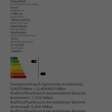
Heckantrieb
SCHADSTOFFKLASSE
Euro 6
HUBRAUM
1.498 ccm
LEISTUNG
180 kW (245 PS)
KRAFTSTOFF
Hybrid Benzin
KATEGORIE
Van/Minibus
KILOMETERSTAND
10 km
ERSTZULASSUNG
01.12.2025
ZUSTAND
unfallfrei
Energieverbrauch (gewichtet, kombiniert):
0,90 l/100km + 22,40 kWh/100km
Kraftstoffverbrauch bei entladener Batterie
kombiniert:
7,70 l/100km
Kraftstoffverbrauch bei entladener Batterie
Innenstadt:
9,30 l/100km
Kraftstoffverbrauch bei entladener Batterie