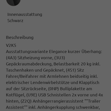
Innenausstattung
Schwarz
Beschreibung
V2K5
Ausstattungsvariante Elegance kurzer Überhang:
(4A3) Sitzheizung vorne, (3U3)
Gepäckraumabdeckung,
Belastbarkeit 20 kg inkl.
Taschenhaken und Gepäcknet,
(4S1) Sitz
Fahrer/Beifahrer mit Armlehnen
beidseitig inkl.
elektrischer Lendenwirbelstütze und Klapptisch
auf der Sitzrückseite,
(0NP) Bulliplakette
am
Kotflügel,
(U9E) USB Schnistellen
2x vorne und 4x
hinten,
(Z2Q) Anhängerrangierassistent ""Trailer
Assistent""
inkl. Anhängerkupplung schwenkbar,