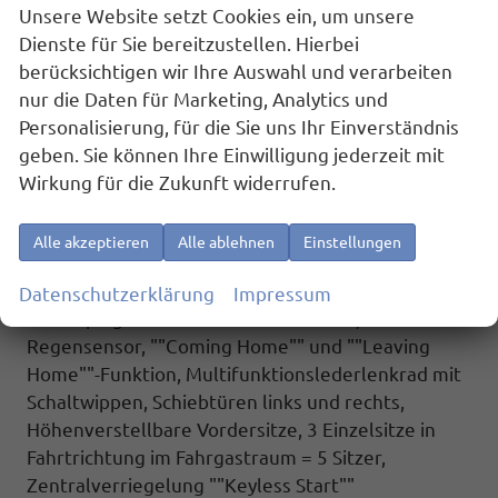
/ Allwetterreifen), 3-Zonen Klimaanlage ""Air Care
Unsere Website setzt Cookies ein, um unsere
Climatronic"" mit Bedienteil im Fahrgastraum,
Dienste für Sie bereitzustellen. Hierbei
IQ.Light - LED-Matrix-Scheinwerfer mit LED-
berücksichtigen wir Ihre Auswahl und verarbeiten
Tagfahrlicht, Fenster ab B-Säule abgedunkelt,
nur die Daten für Marketing, Analytics und
Spurhalteassistent ""Lane Assist"",
Personalisierung, für die Sie uns Ihr Einverständnis
Spurwechselassistent ""Side Assist"" inkl. ""Blind
geben. Sie können Ihre Einwilligung jederzeit mit
Spot Detection"" (Totwinkelerkennung im Spiegel),
Wirkung für die Zukunft widerrufen.
Werksanschlussgarantie auf 5 Jahre / max.
100.000 km.
Alle akzeptieren
Alle ablehnen
Einstellungen
Komfort und Funktion : Fernlichtregulierung
""Dynamic Light Assist"", LED-Rückleuchten,
Datenschutzerklärung
Impressum
Innenspiegel automatisch abblendbar,
Regensensor, ""Coming Home"" und ""Leaving
Home""-Funktion, Multifunktionslederlenkrad mit
Schaltwippen, Schiebtüren links und rechts,
Höhenverstellbare Vordersitze, 3 Einzelsitze in
Fahrtrichtung im Fahrgastraum = 5 Sitzer,
Zentralverriegelung ""Keyless Start""