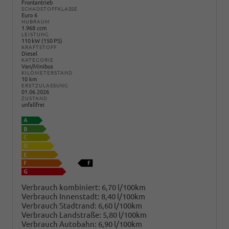
Frontantrieb
SCHADSTOFFKLASSE
Euro 6
HUBRAUM
1.968 ccm
LEISTUNG
110 kW (150 PS)
KRAFTSTOFF
Diesel
KATEGORIE
Van/Minibus
KILOMETERSTAND
10 km
ERSTZULASSUNG
01.06.2026
ZUSTAND
unfallfrei
Verbrauch kombiniert:
6,70 l/100km
Verbrauch Innenstadt:
8,40 l/100km
Verbrauch Stadtrand:
6,60 l/100km
Verbrauch Landstraße:
5,80 l/100km
Verbrauch Autobahn:
6,90 l/100km