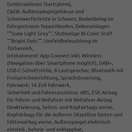
(schlüsselloses Startsytem),
Optik: Außenspiegelgehäuse und
Scheinwerferleiste in Schwarz, Bodenbelag im
Fahrgastraum Teppichboden, Dekoreinlagen
""Scale Light Grey"", Sitzbezüge Bi-Color Stoff
""Bright Dots"", Umfeldbeleuchtung im
Türbereich,
Infotainment: App-Connect inkl. Wireless
(Navigation über Smartphone möglich), DAB+,
USB-C-Schnittstelle, 8 Lautsprecher, Bluetooth mit
Freisprecheinrichtung, Sprachsteuerung,
Fahrwerk: 16 Zoll Fahrwerk,
Sicherheit und Fahrerassistenz: ABS, ESP, Airbag
für Fahrer und Beifahrer mit Beifahrer-Airbag-
Deaktivierung, Seiten- und Kopfairbags vorne,
Kopfairbags für die äußeren Sitzplätze hinten und
Mittenairbag vorne, Außenspiegel elektrisch
einstell-, beheiz- und anklappbar,