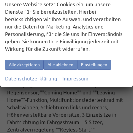
/ Allwetterreifen), 3-Zonen Klimaanlage ""Air Care
Unsere Website setzt Cookies ein, um unsere
Climatronic"" mit Bedienteil im Fahrgastraum,
Dienste für Sie bereitzustellen. Hierbei
IQ.Light - LED-Matrix-Scheinwerfer mit LED-
berücksichtigen wir Ihre Auswahl und verarbeiten
Tagfahrlicht, Fenster ab B-Säule abgedunkelt,
nur die Daten für Marketing, Analytics und
Spurhalteassistent ""Lane Assist"",
Personalisierung, für die Sie uns Ihr Einverständnis
Spurwechselassistent ""Side Assist"" inkl. ""Blind
geben. Sie können Ihre Einwilligung jederzeit mit
Spot Detection"" (Totwinkelerkennung im Spiegel),
Wirkung für die Zukunft widerrufen.
Werksanschlussgarantie auf 5 Jahre / max.
100.000 km.
Alle akzeptieren
Alle ablehnen
Einstellungen
Komfort und Funktion : Fernlichtregulierung
""Dynamic Light Assist"", LED-Rückleuchten,
Datenschutzerklärung
Impressum
Innenspiegel automatisch abblendbar,
Regensensor, ""Coming Home"" und ""Leaving
Home""-Funktion, Multifunktionslederlenkrad mit
Schaltwippen, Schiebtüren links und rechts,
Höhenverstellbare Vordersitze, 3 Einzelsitze in
Fahrtrichtung im Fahrgastraum = 5 Sitzer,
Zentralverriegelung ""Keyless Start""