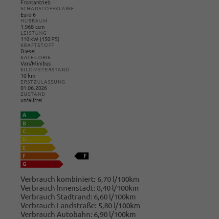
Frontantrieb
SCHADSTOFFKLASSE
Euro 6
HUBRAUM
1.968 ccm
LEISTUNG
110 kW (150 PS)
KRAFTSTOFF
Diesel
KATEGORIE
Van/Minibus
KILOMETERSTAND
10 km
ERSTZULASSUNG
01.06.2026
ZUSTAND
unfallfrei
Verbrauch kombiniert:
6,70 l/100km
Verbrauch Innenstadt:
8,40 l/100km
Verbrauch Stadtrand:
6,60 l/100km
Verbrauch Landstraße:
5,80 l/100km
Verbrauch Autobahn:
6,90 l/100km