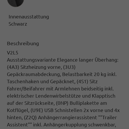
Innenausstattung
Schwarz
Beschreibung
V2L5
Ausstattungsvariante Elegance langer Überhang:
(4A3) Sitzheizung vorne, (3U3)
Gepäckraumabdeckung,
Belastbarkeit 20 kg inkl.
Taschenhaken und Gepäcknet,
(4S1) Sitz
Fahrer/Beifahrer mit Armlehnen
beidseitig inkl.
elektrischer Lendenwirbelstütze und Klapptisch
auf der Sitzrückseite,
(0NP) Bulliplakette
am
Kotflügel,
(U9E) USB Schnistellen
2x vorne und 4x
hinten,
(Z2Q) Anhängerrangierassistent ""Trailer
Assistent""
inkl. Anhängerkupplung schwenkbar,