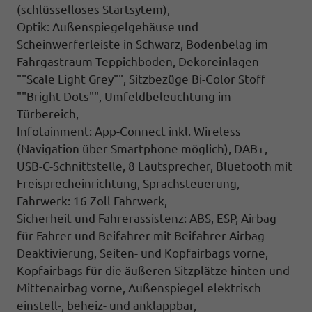
(schlüsselloses Startsytem),
Optik: Außenspiegelgehäuse und
Scheinwerferleiste in Schwarz, Bodenbelag im
Fahrgastraum Teppichboden, Dekoreinlagen
""Scale Light Grey"", Sitzbezüge Bi-Color Stoff
""Bright Dots"", Umfeldbeleuchtung im
Türbereich,
Infotainment: App-Connect inkl. Wireless
(Navigation über Smartphone möglich), DAB+,
USB-C-Schnittstelle, 8 Lautsprecher, Bluetooth mit
Freisprecheinrichtung, Sprachsteuerung,
Fahrwerk: 16 Zoll Fahrwerk,
Sicherheit und Fahrerassistenz: ABS, ESP, Airbag
für Fahrer und Beifahrer mit Beifahrer-Airbag-
Deaktivierung, Seiten- und Kopfairbags vorne,
Kopfairbags für die äußeren Sitzplätze hinten und
Mittenairbag vorne, Außenspiegel elektrisch
einstell-, beheiz- und anklappbar,