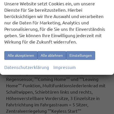
/ Allwetterreifen), 3-Zonen Klimaanlage ""Air Care
Unsere Website setzt Cookies ein, um unsere
Climatronic"" mit Bedienteil im Fahrgastraum,
Dienste für Sie bereitzustellen. Hierbei
IQ.Light - LED-Matrix-Scheinwerfer mit LED-
berücksichtigen wir Ihre Auswahl und verarbeiten
Tagfahrlicht, Fenster ab B-Säule abgedunkelt,
nur die Daten für Marketing, Analytics und
Spurhalteassistent ""Lane Assist"",
Personalisierung, für die Sie uns Ihr Einverständnis
Spurwechselassistent ""Side Assist"" inkl. ""Blind
geben. Sie können Ihre Einwilligung jederzeit mit
Spot Detection"" (Totwinkelerkennung im Spiegel),
Wirkung für die Zukunft widerrufen.
Werksanschlussgarantie auf 5 Jahre / max.
100.000 km.
Alle akzeptieren
Alle ablehnen
Einstellungen
Komfort und Funktion : Fernlichtregulierung
""Dynamic Light Assist"", LED-Rückleuchten,
Datenschutzerklärung
Impressum
Innenspiegel automatisch abblendbar,
Regensensor, ""Coming Home"" und ""Leaving
Home""-Funktion, Multifunktionslederlenkrad mit
Schaltwippen, Schiebtüren links und rechts,
Höhenverstellbare Vordersitze, 3 Einzelsitze in
Fahrtrichtung im Fahrgastraum = 5 Sitzer,
Zentralverriegelung ""Keyless Start""