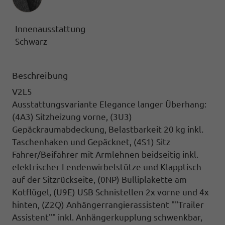
Innenausstattung
Schwarz
Beschreibung
V2L5
Ausstattungsvariante Elegance langer Überhang:
(4A3) Sitzheizung vorne, (3U3)
Gepäckraumabdeckung,
Belastbarkeit 20 kg inkl.
Taschenhaken und Gepäcknet,
(4S1) Sitz
Fahrer/Beifahrer mit Armlehnen
beidseitig inkl.
elektrischer Lendenwirbelstütze und Klapptisch
auf der Sitzrückseite,
(0NP) Bulliplakette
am
Kotflügel,
(U9E) USB Schnistellen
2x vorne und 4x
hinten,
(Z2Q) Anhängerrangierassistent ""Trailer
Assistent""
inkl. Anhängerkupplung schwenkbar,