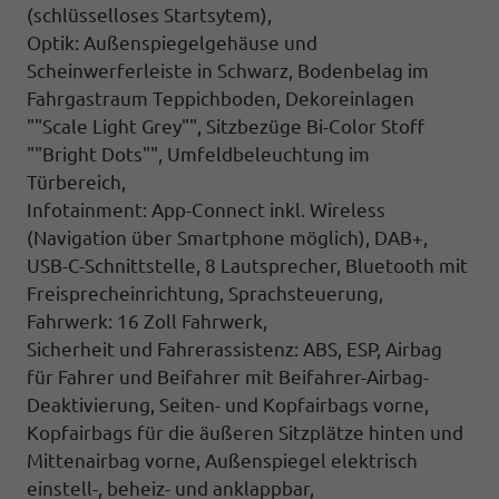
(schlüsselloses Startsytem),
Optik: Außenspiegelgehäuse und
Scheinwerferleiste in Schwarz, Bodenbelag im
Fahrgastraum Teppichboden, Dekoreinlagen
""Scale Light Grey"", Sitzbezüge Bi-Color Stoff
""Bright Dots"", Umfeldbeleuchtung im
Türbereich,
Infotainment: App-Connect inkl. Wireless
(Navigation über Smartphone möglich), DAB+,
USB-C-Schnittstelle, 8 Lautsprecher, Bluetooth mit
Freisprecheinrichtung, Sprachsteuerung,
Fahrwerk: 16 Zoll Fahrwerk,
Sicherheit und Fahrerassistenz: ABS, ESP, Airbag
für Fahrer und Beifahrer mit Beifahrer-Airbag-
Deaktivierung, Seiten- und Kopfairbags vorne,
Kopfairbags für die äußeren Sitzplätze hinten und
Mittenairbag vorne, Außenspiegel elektrisch
einstell-, beheiz- und anklappbar,