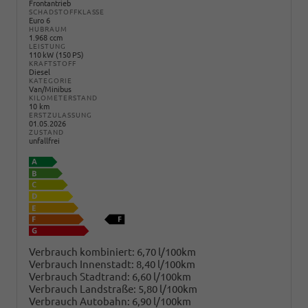
Frontantrieb
SCHADSTOFFKLASSE
Euro 6
HUBRAUM
1.968 ccm
LEISTUNG
110 kW (150 PS)
KRAFTSTOFF
Diesel
KATEGORIE
Van/Minibus
KILOMETERSTAND
10 km
ERSTZULASSUNG
01.05.2026
ZUSTAND
unfallfrei
Verbrauch kombiniert:
6,70 l/100km
Verbrauch Innenstadt:
8,40 l/100km
Verbrauch Stadtrand:
6,60 l/100km
Verbrauch Landstraße:
5,80 l/100km
Verbrauch Autobahn:
6,90 l/100km