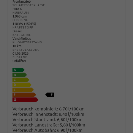
Frontantrieb
SCHADSTOFFKLASSE
Euro 6
HUBRAUM
1.968 ccm
LEISTUNG
110 kW (150 PS)
KRAFTSTOFF
Diesel
KATEGORIE
Van/Minibus
KILOMETERSTAND
10 km
ERSTZULASSUNG
01.06.2026
ZUSTAND
unfallfrei
Verbrauch kombiniert:
6,70 l/100km
Verbrauch Innenstadt:
8,40 l/100km
Verbrauch Stadtrand:
6,60 l/100km
Verbrauch Landstraße:
5,80 l/100km
Verbrauch Autobahn:
6,90 l/100km