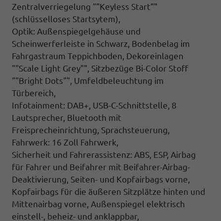
Zentralverriegelung ""Keyless Start""
(schlüsselloses Startsytem),
Optik: Außenspiegelgehäuse und
Scheinwerferleiste in Schwarz, Bodenbelag im
Fahrgastraum Teppichboden, Dekoreinlagen
""Scale Light Grey"", Sitzbezüge Bi-Color Stoff
""Bright Dots"", Umfeldbeleuchtung im
Türbereich,
Infotainment: DAB+, USB-C-Schnittstelle, 8
Lautsprecher, Bluetooth mit
Freisprecheinrichtung, Sprachsteuerung,
Fahrwerk: 16 Zoll Fahrwerk,
Sicherheit und Fahrerassistenz: ABS, ESP, Airbag
für Fahrer und Beifahrer mit Beifahrer-Airbag-
Deaktivierung, Seiten- und Kopfairbags vorne,
Kopfairbags für die äußeren Sitzplätze hinten und
Mittenairbag vorne, Außenspiegel elektrisch
einstell-, beheiz- und anklappbar,