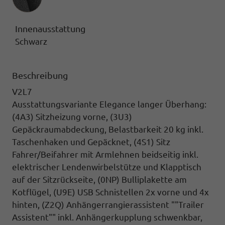
Innenausstattung
Schwarz
Beschreibung
V2L7
Ausstattungsvariante Elegance langer Überhang:
(4A3) Sitzheizung vorne, (3U3)
Gepäckraumabdeckung,
Belastbarkeit 20 kg inkl.
Taschenhaken und Gepäcknet,
(4S1) Sitz
Fahrer/Beifahrer mit Armlehnen
beidseitig inkl.
elektrischer Lendenwirbelstütze und Klapptisch
auf der Sitzrückseite,
(0NP) Bulliplakette
am
Kotflügel,
(U9E) USB Schnistellen
2x vorne und 4x
hinten,
(Z2Q) Anhängerrangierassistent ""Trailer
Assistent""
inkl. Anhängerkupplung schwenkbar,