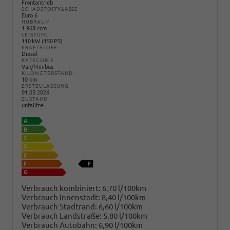
Frontantrieb
SCHADSTOFFKLASSE
Euro 6
HUBRAUM
1.968 ccm
LEISTUNG
110 kW (150 PS)
KRAFTSTOFF
Diesel
KATEGORIE
Van/Minibus
KILOMETERSTAND
10 km
ERSTZULASSUNG
01.05.2026
ZUSTAND
unfallfrei
Verbrauch kombiniert:
6,70 l/100km
Verbrauch Innenstadt:
8,40 l/100km
Verbrauch Stadtrand:
6,60 l/100km
Verbrauch Landstraße:
5,80 l/100km
Verbrauch Autobahn:
6,90 l/100km