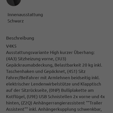
Innenausstattung
Schwarz
Beschreibung
V4K5
Ausstattungsvariante High kurzer Überhang:
(4A3) Sitzheizung vorne, (3U3)
Gepäckraumabdeckung,
Belastbarkeit 20 kg inkl.
Taschenhaken und Gepäcknet,
(4S1) Sitz
Fahrer/Beifahrer mit Armlehnen
beidseitig inkl.
elektrischer Lendenwirbelstütze und Klapptisch
auf der Sitzrückseite,
(0NP) Bulliplakette
am
Kotflügel,
(U9E) USB Schnistellen
2x vorne und 4x
hinten,
(Z2Q) Anhängerrangierassistent ""Trailer
Assistent""
inkl. Anhängerkupplung schwenkbar,