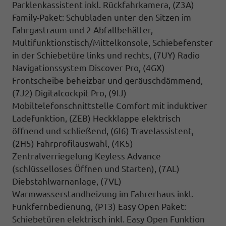
Parklenkassistent inkl.
Rückfahrkamera
, (Z3A)
Family-Paket: Schubladen unter den Sitzen im
Fahrgastraum und 2 Abfallbehälter,
Multifunktionstisch/Mittelkonsole, Schiebefenster
in der Schiebetüre links und rechts, (7UY) Radio
Navigationssystem Discover Pro, (4GX)
Frontscheibe beheizbar und geräuschdämmend,
(7J2) Digitalcockpit Pro, (9IJ)
Mobiltelefonschnittstelle Comfort mit induktiver
Ladefunktion, (ZEB) Heckklappe elektrisch
öffnend und schließend, (6I6) Travelassistent,
(2H5) Fahrprofilauswahl, (4K5)
Zentralverriegelung Keyless Advance
(schlüsselloses Öffnen und Starten), (7AL)
Diebstahlwarnanlage, (7VL)
Warmwasserstandheizung im Fahrerhaus inkl.
Funkfernbedienung, (PT3) Easy Open Paket:
Schiebetüren elektrisch inkl. Easy Open Funktion