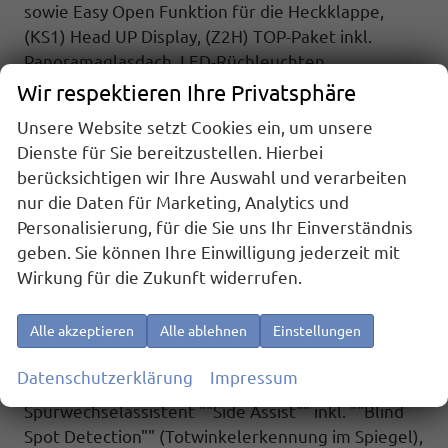
sowie Easy Open Funktion für die Heckklappe,
(KS1) Head UP Display, (Z2H) TOP-Paket inkl.
Panoramaglasdach, LED-Rüchleuchten
abgedunkelt.
Wir respektieren Ihre Privatsphäre
Highlights: Sport Edition Paket: Sport Edition
Unsere Website setzt Cookies ein, um unsere
Schriftzug an Fahrzeugseite, Fahrzeugheck und im
Dienste für Sie bereitzustellen. Hierbei
Fahrzeuginnenraum, Fahrzeug 8-fach-bereift,
berücksichtigen wir Ihre Auswahl und verarbeiten
Leichtmetallräder 7,5J x 18 (Sport Edition Design
nur die Daten für Marketing, Analytics und
TN28, schwarz glanzgedreht) mit Sommerreifen
Personalisierung, für die Sie uns Ihr Einverständnis
235 50 R18, Alufelgen 7Jx17 ""Dundrod"" schwarz
geben. Sie können Ihre Einwilligung jederzeit mit
mit Winterreifen (M+S Kennung inkl. Schneeflocke
Wirkung für die Zukunft widerrufen.
/ Allwetterreifen), 3-Zonen Klimaanlage ""Air Care
Climatronic"" mit Bedienteil im Fahrgastraum,
Alle akzeptieren
Alle ablehnen
Einstellungen
IQ.Light - LED-Matrix-Scheinwerfer mit LED-
Tagfahrlicht, Fenster ab B-Säule abgedunkelt,
Datenschutzerklärung
Impressum
Spurhalteassistent ""Lane Assist"",
Spurwechselassistent ""Side Assist"" inkl. ""Blind
Spot Detection"" (Totwinkelerkennung im Spiegel),