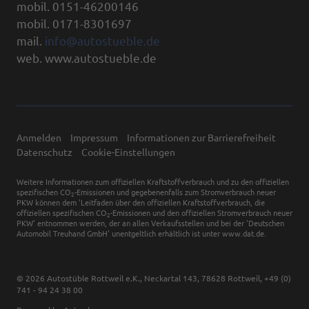
mobil. 0151-46200146
mobil. 0171-8301697
mail.
info@autostueble.de
web. www.autostueble.de
Anmelden
Impressum
Informationen zur Barrierefreiheit
Datenschutz
Cookie-Einstellungen
Weitere Informationen zum offiziellen Kraftstoffverbrauch und zu den offiziellen
spezifischen CO
-Emissionen und gegebenenfalls zum Stromverbrauch neuer
2
PKW können dem 'Leitfaden über den offiziellen Kraftstoffverbrauch, die
offiziellen spezifischen CO
-Emissionen und den offiziellen Stromverbrauch neuer
2
PKW' entnommen werden, der an allen Verkaufsstellen und bei der 'Deutschen
Automobil Treuhand GmbH' unentgeltlich erhältlich ist unter www.dat.de.
© 2026
Autostüble Rottweil e.K.
,
Neckartal 143
,
78628
Rottweil,
+49 (0)
741 - 94 24 38 00