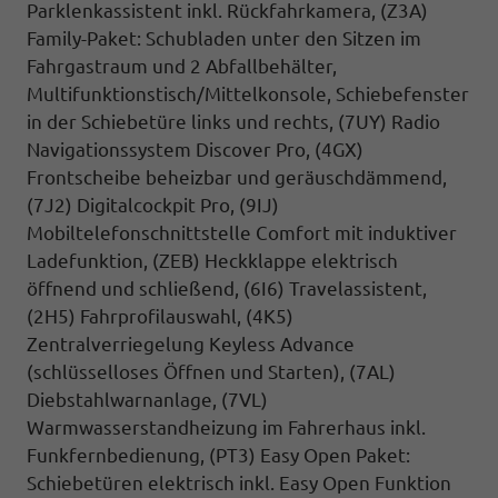
Parklenkassistent inkl.
Rückfahrkamera
, (Z3A)
Family-Paket: Schubladen unter den Sitzen im
Fahrgastraum und 2 Abfallbehälter,
Multifunktionstisch/Mittelkonsole, Schiebefenster
in der Schiebetüre links und rechts, (7UY) Radio
Navigationssystem Discover Pro, (4GX)
Frontscheibe beheizbar und geräuschdämmend,
(7J2) Digitalcockpit Pro, (9IJ)
Mobiltelefonschnittstelle Comfort mit induktiver
Ladefunktion, (ZEB) Heckklappe elektrisch
öffnend und schließend, (6I6) Travelassistent,
(2H5) Fahrprofilauswahl, (4K5)
Zentralverriegelung Keyless Advance
(schlüsselloses Öffnen und Starten), (7AL)
Diebstahlwarnanlage, (7VL)
Warmwasserstandheizung im Fahrerhaus inkl.
Funkfernbedienung, (PT3) Easy Open Paket:
Schiebetüren elektrisch inkl. Easy Open Funktion