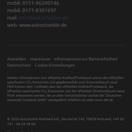
mobil. 0151-46200146
mobil. 0171-8301697
mail.
info@autostueble.de
web. www.autostueble.de
Anmelden
Impressum
Informationen zur Barrierefreiheit
Datenschutz
Cookie-Einstellungen
Weitere Informationen zum offiziellen Kraftstoffverbrauch und zu den offiziellen
spezifischen CO
-Emissionen und gegebenenfalls zum Stromverbrauch neuer
2
PKW können dem 'Leitfaden über den offiziellen Kraftstoffverbrauch, die
offiziellen spezifischen CO
-Emissionen und den offiziellen Stromverbrauch neuer
2
PKW' entnommen werden, der an allen Verkaufsstellen und bei der 'Deutschen
Automobil Treuhand GmbH' unentgeltlich erhältlich ist unter www.dat.de.
© 2026
Autostüble Rottweil e.K.
,
Neckartal 143
,
78628
Rottweil,
+49 (0)
741 - 94 24 38 00