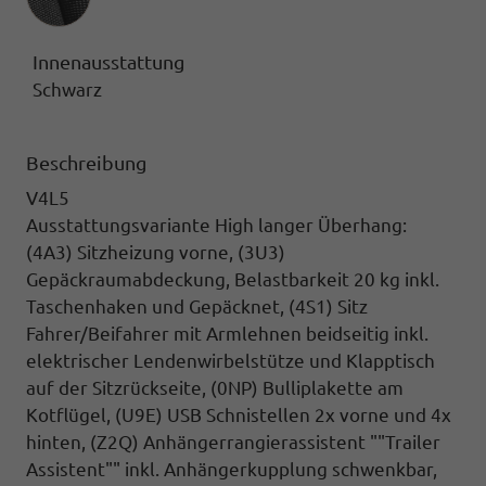
Innenausstattung
Schwarz
Beschreibung
V4L5
Ausstattungsvariante High langer Überhang:
(4A3) Sitzheizung vorne, (3U3)
Gepäckraumabdeckung,
Belastbarkeit 20 kg inkl.
Taschenhaken und Gepäcknet,
(4S1) Sitz
Fahrer/Beifahrer mit Armlehnen
beidseitig inkl.
elektrischer Lendenwirbelstütze und Klapptisch
auf der Sitzrückseite,
(0NP) Bulliplakette
am
Kotflügel,
(U9E) USB Schnistellen
2x vorne und 4x
hinten,
(Z2Q) Anhängerrangierassistent ""Trailer
Assistent""
inkl. Anhängerkupplung schwenkbar,