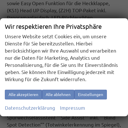
sowie Easy Open Funktion für die Heckklappe,
(KS1) Head UP Display, (Z2H) TOP-Paket inkl.
Panoramaglasdach, LED-Rüchleuchten
abgedunkelt.
Wir respektieren Ihre Privatsphäre
Highlights: Sport Edition Paket: Sport Edition
Unsere Website setzt Cookies ein, um unsere
Schriftzug an Fahrzeugseite, Fahrzeugheck und im
Dienste für Sie bereitzustellen. Hierbei
Fahrzeuginnenraum, Fahrzeug 8-fach-bereift,
berücksichtigen wir Ihre Auswahl und verarbeiten
Leichtmetallräder 7,5J x 18 (Sport Edition Design
nur die Daten für Marketing, Analytics und
TN28, schwarz glanzgedreht) mit Sommerreifen
Personalisierung, für die Sie uns Ihr Einverständnis
235 50 R18, Alufelgen 7Jx17 ""Dundrod"" schwarz
geben. Sie können Ihre Einwilligung jederzeit mit
mit Winterreifen (M+S Kennung inkl. Schneeflocke
Wirkung für die Zukunft widerrufen.
/ Allwetterreifen), 3-Zonen Klimaanlage ""Air Care
Climatronic"" mit Bedienteil im Fahrgastraum,
Alle akzeptieren
Alle ablehnen
Einstellungen
IQ.Light - LED-Matrix-Scheinwerfer mit LED-
Tagfahrlicht, Fenster ab B-Säule abgedunkelt,
Datenschutzerklärung
Impressum
Spurhalteassistent ""Lane Assist"",
Spurwechselassistent ""Side Assist"" inkl. ""Blind
Spot Detection"" (Totwinkelerkennung im Spiegel),