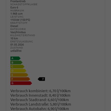
Frontantrieb
SCHADSTOFFKLASSE
Euro 6
HUBRAUM
1.968 ccm
LEISTUNG
110 kW (150 PS)
KRAFTSTOFF
Diesel
KATEGORIE
Van/Minibus
KILOMETERSTAND
10 km
ERSTZULASSUNG
01.05.2026
ZUSTAND
unfallfrei
Verbrauch kombiniert:
6,70 l/100km
Verbrauch Innenstadt:
8,40 l/100km
Verbrauch Stadtrand:
6,60 l/100km
Verbrauch Landstraße:
5,80 l/100km
Verbrauch Autobahn:
6,90 l/100km