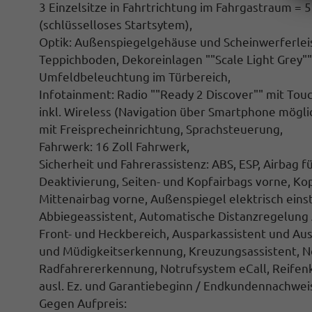
3 Einzelsitze in Fahrtrichtung im Fahrgastraum = 5
(schlüsselloses Startsytem),
Optik: Außenspiegelgehäuse und Scheinwerferlei
Teppichboden, Dekoreinlagen ""Scale Light Grey"",
Umfeldbeleuchtung im Türbereich,
Infotainment: Radio ""Ready 2 Discover"" mit Tou
inkl. Wireless (Navigation über Smartphone möglic
mit Freisprecheinrichtung, Sprachsteuerung,
Fahrwerk: 16 Zoll Fahrwerk,
Sicherheit und Fahrerassistenz: ABS, ESP, Airbag f
Deaktivierung, Seiten- und Kopfairbags vorne, Kop
Mittenairbag vorne, Außenspiegel elektrisch eins
Abbiegeassistent, Automatische Distanzregelung AC
Front- und Heckbereich, Ausparkassistent und A
und Müdigkeitserkennung, Kreuzungsassistent, No
Radfahrererkennung, Notrufsystem eCall, Reifenk
ausl. Ez. und Garantiebeginn / Endkundennachweis
Gegen Aufpreis: