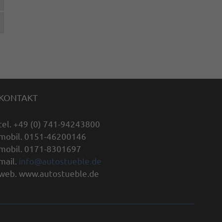
KONTAKT
tel. +49 (0) 741-94243800
mobil. 0151-46200146
mobil. 0171-8301697
mail.
info@autostueble.de
web. www.autostueble.de