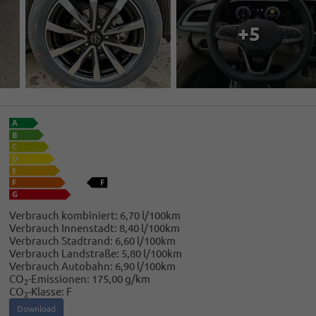
+5
Verbrauch kombiniert:
6,70 l/100km
Verbrauch Innenstadt:
8,40 l/100km
Verbrauch Stadtrand:
6,60 l/100km
Verbrauch Landstraße:
5,80 l/100km
Verbrauch Autobahn:
6,90 l/100km
CO
-Emissionen:
175,00 g/km
2
CO
-Klasse:
F
2
Download