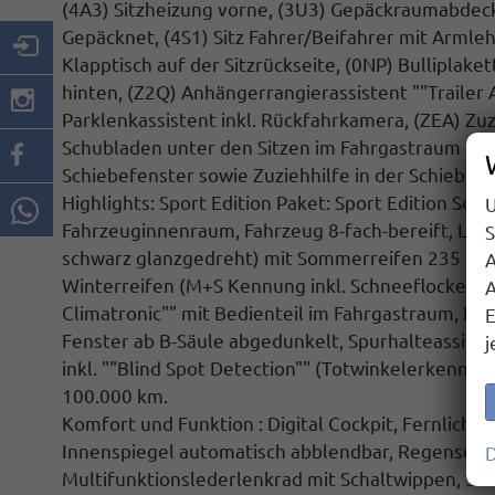
(4A3) Sitzheizung vorne, (3U3) Gepäckraumabdec
Gepäcknet,
(4S1) Sitz Fahrer/Beifahrer mit Armle
Klapptisch auf der Sitzrückseite,
(0NP) Bulliplaket
hinten,
(Z2Q) Anhängerrangierassistent ""Trailer 
Parklenkassistent inkl.
Rückfahrkamera
, (ZEA) Zu
Schubladen unter den Sitzen im Fahrgastraum und 
Schiebefenster sowie Zuziehhilfe in der Schiebetü
Highlights: Sport Edition Paket: Sport Edition Sc
U
Fahrzeuginnenraum, Fahrzeug 8-fach-bereift, Leic
S
schwarz glanzgedreht) mit Sommerreifen 235 50 
A
Winterreifen (M+S Kennung inkl. Schneeflocke / A
A
Climatronic"" mit Bedienteil im Fahrgastraum, IQ.
E
Fenster ab B-Säule abgedunkelt, Spurhalteassisten
j
inkl. ""Blind Spot Detection"" (Totwinkelerkennun
100.000 km.
Komfort und Funktion : Digital Cockpit, Fernlicht
Innenspiegel automatisch abblendbar, Regensens
D
Multifunktionslederlenkrad mit Schaltwippen, Sch