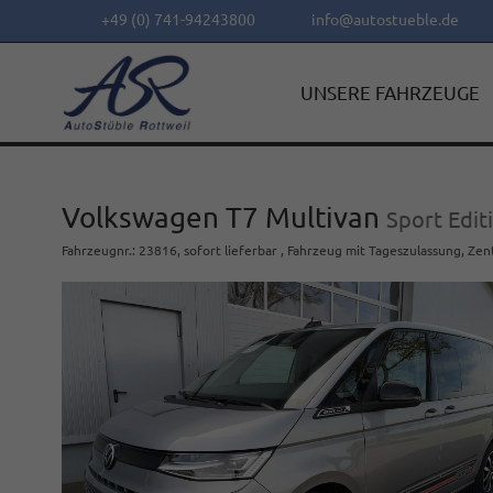
+49 (0) 741-94243800
info@autostueble.de
UNSERE FAHRZEUGE
Volkswagen T7 Multivan
Sport Edit
Fahrzeugnr.
:
23816
,
sofort lieferbar
,
Fahrzeug mit Tageszulassung
, Zen