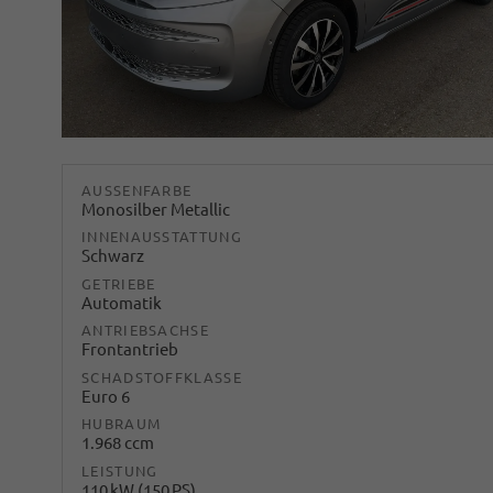
AUSSENFARBE
Monosilber Metallic
INNENAUSSTATTUNG
Schwarz
GETRIEBE
Automatik
ANTRIEBSACHSE
Frontantrieb
SCHADSTOFFKLASSE
Euro 6
HUBRAUM
1.968 ccm
LEISTUNG
110 kW (150 PS)