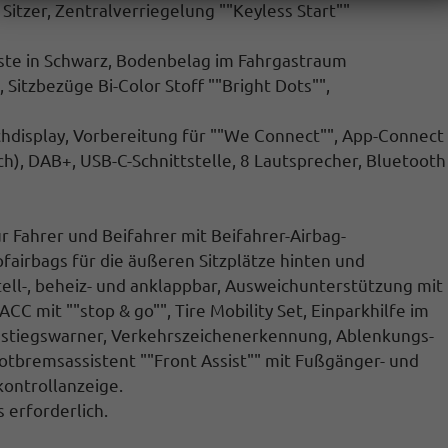
 Sitzer, Zentralverriegelung ""Keyless Start""
ste in Schwarz, Bodenbelag im Fahrgastraum
 Sitzbezüge Bi-Color Stoff ""Bright Dots"",
chdisplay, Vorbereitung für ""We Connect"", App-Connect
h), DAB+, USB-C-Schnittstelle, 8 Lautsprecher, Bluetooth
ür Fahrer und Beifahrer mit Beifahrer-Airbag-
fairbags für die äußeren Sitzplätze hinten und
tell-, beheiz- und anklappbar, Ausweichunterstützung mit
C mit ""stop & go"", Tire Mobility Set, Einparkhilfe im
usstiegswarner, Verkehrszeichenerkennung, Ablenkungs-
tbremsassistent ""Front Assist"" mit Fußgänger- und
ontrollanzeige.
 erforderlich.