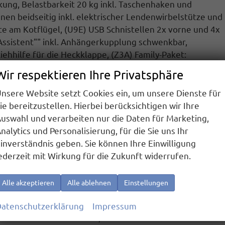
kung,
Belastbarkeit 20 kg inkl. Taschenhaken und
hnen
beidseitig inkl. elektrischer Lendenwirbelstütze und
te
am Kotflügel,
(U9E) USB Schnistellen
2x vorne und 4x
Assistent""
inkl. Anhängerkupplung schwenkbar,
ziehhilfe für die Heckklappe, (Z3A)
Family-Paket:
2 Abfallbehälter, Multifunktionstisch/Mittelkonsole,
Wir respektieren Ihre Privatsphäre
re links und rechts.
hriftzug an Fahrzeugseite, Fahrzeugheck und im
nsere Website setzt Cookies ein, um unsere Dienste für
htmetallräder 7,5J x 18 (Sport Edition Design TN28,
ie bereitzustellen. Hierbei berücksichtigen wir Ihre
R18, Alufelgen 7Jx17 ""Dundrod"" schwarz mit
uswahl und verarbeiten nur die Daten für Marketing,
llwetterreifen), 3-Zonen Klimaanlage ""Air Care
nalytics und Personalisierung, für die Sie uns Ihr
Light - LED-Matrix-Scheinwerfer mit LED-Tagfahrlicht,
inverständnis geben. Sie können Ihre Einwilligung
t ""Lane Assist"", Spurwechselassistent ""Side Assist""
ederzeit mit Wirkung für die Zukunft widerrufen.
g im Spiegel), Werksanschlussgarantie auf 5 Jahre / max.
Alle akzeptieren
Alle ablehnen
Einstellungen
regulierung ""Dynamic Light Assist"", LED-Rückleuchten,
or, ""Coming Home"" und ""Leaving Home""-Funktion,
atenschutzerklärung
Impressum
iebtüren links und rechts, Höhenverstellbare Vordersitze