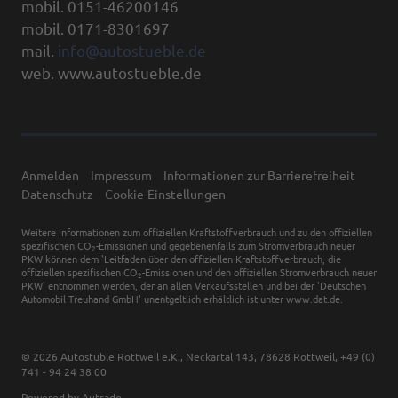
mobil. 0151-46200146
mobil. 0171-8301697
mail.
info@autostueble.de
web. www.autostueble.de
Anmelden
Impressum
Informationen zur Barrierefreiheit
Datenschutz
Cookie-Einstellungen
Weitere Informationen zum offiziellen Kraftstoffverbrauch und zu den offiziellen
spezifischen CO
-Emissionen und gegebenenfalls zum Stromverbrauch neuer
2
PKW können dem 'Leitfaden über den offiziellen Kraftstoffverbrauch, die
offiziellen spezifischen CO
-Emissionen und den offiziellen Stromverbrauch neuer
2
PKW' entnommen werden, der an allen Verkaufsstellen und bei der 'Deutschen
Automobil Treuhand GmbH' unentgeltlich erhältlich ist unter www.dat.de.
© 2026
Autostüble Rottweil e.K.
,
Neckartal 143
,
78628
Rottweil,
+49 (0)
741 - 94 24 38 00
Powered by Autrado