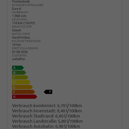
Frontantrieb
SCHADSTOFFKLASSE
Euro 6
HUBRAUM
1.968 ccm
LEISTUNG
110 kW (150 PS)
KRAFTSTOFF
Diesel
KATEGORIE
Van/Minibus
KILOMETERSTAND
10 km
ERSTZULASSUNG
01.08.2026
ZUSTAND
unfallfrei
Verbrauch kombiniert:
6,70 l/100km
Verbrauch Innenstadt:
8,40 l/100km
Verbrauch Stadtrand:
6,60 l/100km
Verbrauch Landstraße:
5,80 l/100km
Verbrauch Autobahn:
6,90 l/100km