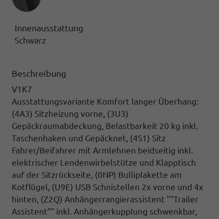
Innenausstattung
Schwarz
Beschreibung
V1K7
Ausstattungsvariante Komfort langer Überhang:
(4A3) Sitzheizung vorne, (3U3)
Gepäckraumabdeckung,
Belastbarkeit 20 kg inkl.
Taschenhaken und Gepäcknet,
(4S1) Sitz
Fahrer/Beifahrer mit Armlehnen
beidseitig inkl.
elektrischer Lendenwirbelstütze und Klapptisch
auf der Sitzrückseite,
(0NP) Bulliplakette
am
Kotflügel,
(U9E) USB Schnistellen
2x vorne und 4x
hinten,
(Z2Q) Anhängerrangierassistent ""Trailer
Assistent""
inkl. Anhängerkupplung schwenkbar,