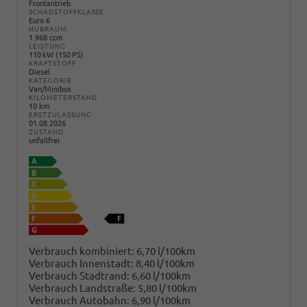
Frontantrieb
SCHADSTOFFKLASSE
Euro 6
HUBRAUM
1.968 ccm
LEISTUNG
110 kW (150 PS)
KRAFTSTOFF
Diesel
KATEGORIE
Van/Minibus
KILOMETERSTAND
10 km
ERSTZULASSUNG
01.08.2026
ZUSTAND
unfallfrei
Verbrauch kombiniert:
6,70 l/100km
Verbrauch Innenstadt:
8,40 l/100km
Verbrauch Stadtrand:
6,60 l/100km
Verbrauch Landstraße:
5,80 l/100km
Verbrauch Autobahn:
6,90 l/100km