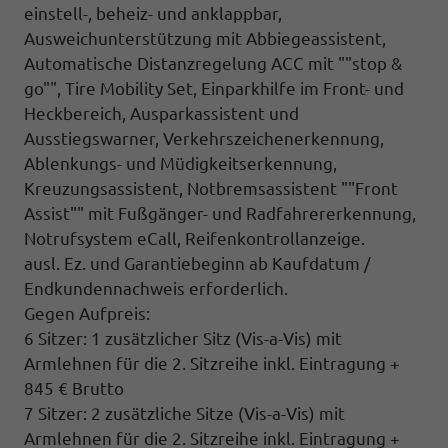
einstell-, beheiz- und anklappbar,
Ausweichunterstützung mit Abbiegeassistent,
Automatische Distanzregelung ACC mit ""stop &
go"", Tire Mobility Set, Einparkhilfe im Front- und
Heckbereich, Ausparkassistent und
Ausstiegswarner, Verkehrszeichenerkennung,
Ablenkungs- und Müdigkeitserkennung,
Kreuzungsassistent, Notbremsassistent ""Front
Assist"" mit Fußgänger- und Radfahrererkennung,
Notrufsystem eCall, Reifenkontrollanzeige.
ausl. Ez. und Garantiebeginn ab Kaufdatum /
Endkundennachweis erforderlich.
Gegen Aufpreis:
6 Sitzer: 1 zusätzlicher Sitz (
Vis-a-Vis)
mit
Armlehnen für die 2. Sitzreihe inkl. Eintragung +
845 € Brutto
7 Sitzer: 2 zusätzliche Sitze (
Vis-a-Vis)
mit
Armlehnen für die 2. Sitzreihe inkl. Eintragung
+