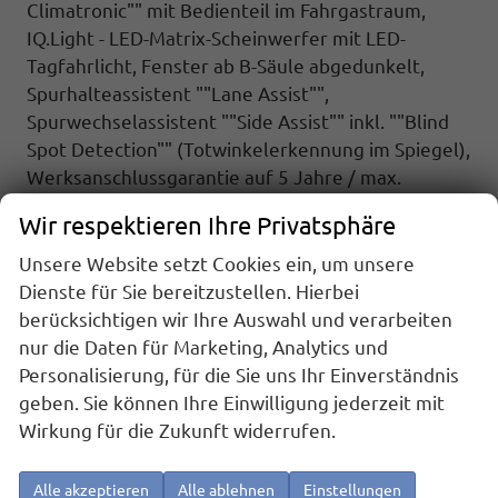
Climatronic"" mit Bedienteil im Fahrgastraum,
IQ.Light - LED-Matrix-Scheinwerfer mit LED-
Tagfahrlicht, Fenster ab B-Säule abgedunkelt,
Spurhalteassistent ""Lane Assist"",
Spurwechselassistent ""Side Assist"" inkl. ""Blind
Spot Detection"" (Totwinkelerkennung im Spiegel),
Werksanschlussgarantie auf 5 Jahre / max.
100.000 km
Wir respektieren Ihre Privatsphäre
Komfort und Funktion : Digital Cockpit,
Fernlichtregulierung ""Dynamic Light Assist"", LED-
Unsere Website setzt Cookies ein, um unsere
Rückleuchten, Innenspiegel automatisch
Dienste für Sie bereitzustellen. Hierbei
abblendbar, Regensensor, ""Coming Home"" und
berücksichtigen wir Ihre Auswahl und verarbeiten
""Leaving Home""-Funktion,
nur die Daten für Marketing, Analytics und
Multifunktionslederlenkrad mit Schaltwippen,
Personalisierung, für die Sie uns Ihr Einverständnis
Schiebtüren links und rechts, Höhenverstellbare
geben. Sie können Ihre Einwilligung jederzeit mit
Vordersitze, 3 Einzelsitze in Fahrtrichtung im
Wirkung für die Zukunft widerrufen.
Fahrgastraum = 5 Sitzer, Zentralverriegelung
""Keyless Start"" (schlüsselloses Startsytem),
Alle akzeptieren
Alle ablehnen
Einstellungen