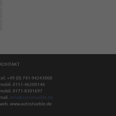
KONTAKT
tel. +49 (0) 741-94243800
mobil. 0151-46200146
mobil. 0171-8301697
mail.
info@autostueble.de
web. www.autostueble.de