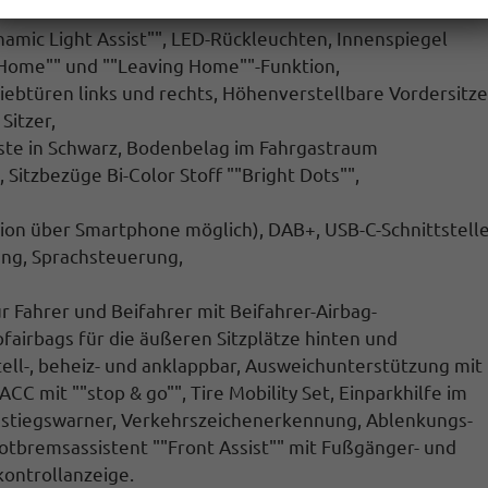
namic Light Assist"", LED-Rückleuchten, Innenspiegel
Home"" und ""Leaving Home""-Funktion,
iebtüren links und rechts, Höhenverstellbare Vordersitze
Sitzer,
ste in Schwarz, Bodenbelag im Fahrgastraum
 Sitzbezüge Bi-Color Stoff ""Bright Dots"",
tion über Smartphone möglich), DAB+, USB-C-Schnittstelle
ung, Sprachsteuerung,
ür Fahrer und Beifahrer mit Beifahrer-Airbag-
fairbags für die äußeren Sitzplätze hinten und
tell-, beheiz- und anklappbar, Ausweichunterstützung mit
C mit ""stop & go"", Tire Mobility Set, Einparkhilfe im
usstiegswarner, Verkehrszeichenerkennung, Ablenkungs-
tbremsassistent ""Front Assist"" mit Fußgänger- und
ontrollanzeige.