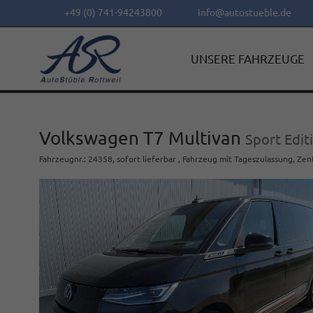
+49 (0) 741-94243800
info@autostueble.de
UNSERE FAHRZEUGE
Volkswagen T7 Multivan
Sport Edit
Fahrzeugnr.
:
24358
,
sofort lieferbar
,
Fahrzeug mit Tageszulassung
, Zen