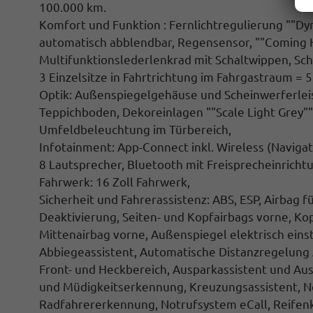
100.000 km.
Komfort und Funktion : Fernlichtregulierung ""Dy
automatisch abblendbar, Regensensor, ""Coming 
Multifunktionslederlenkrad mit Schaltwippen, Sch
3 Einzelsitze in Fahrtrichtung im Fahrgastraum = 5 
Optik: Außenspiegelgehäuse und Scheinwerferlei
Teppichboden, Dekoreinlagen ""Scale Light Grey"",
Umfeldbeleuchtung im Türbereich,
Infotainment: App-Connect inkl. Wireless (Naviga
8 Lautsprecher, Bluetooth mit Freisprecheinricht
Fahrwerk: 16 Zoll Fahrwerk,
Sicherheit und Fahrerassistenz: ABS, ESP, Airbag f
Deaktivierung, Seiten- und Kopfairbags vorne, Kop
Mittenairbag vorne, Außenspiegel elektrisch eins
Abbiegeassistent, Automatische Distanzregelung AC
Front- und Heckbereich, Ausparkassistent und A
und Müdigkeitserkennung, Kreuzungsassistent, No
Radfahrererkennung, Notrufsystem eCall, Reifenk