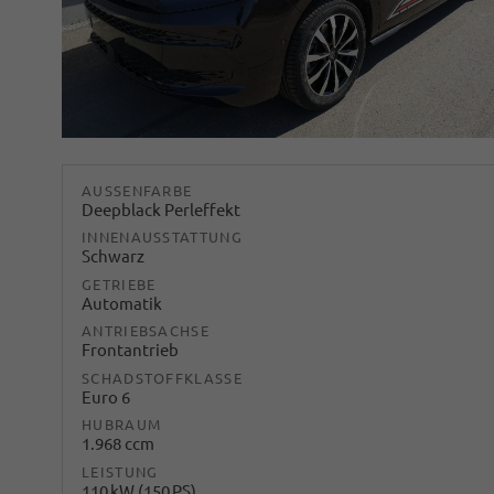
AUSSENFARBE
Deepblack Perleffekt
INNENAUSSTATTUNG
Schwarz
GETRIEBE
Automatik
ANTRIEBSACHSE
Frontantrieb
SCHADSTOFFKLASSE
Euro 6
HUBRAUM
1.968 ccm
LEISTUNG
110 kW (150 PS)