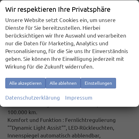
Schriftzug an Fahrzeugseite, Fahrzeugheck und im
Wir respektieren Ihre Privatsphäre
Fahrzeuginnenraum, Fahrzeug 8-fach-bereift,
Leichtmetallräder 7,5J x 18 (Sport Edition Design
Unsere Website setzt Cookies ein, um unsere
TN28, schwarz glanzgedreht) mit Sommerreifen
Dienste für Sie bereitzustellen. Hierbei
235 50 R18, Alufelgen 7Jx17 ""Dundrod"" schwarz
berücksichtigen wir Ihre Auswahl und verarbeiten
mit Winterreifen (M+S Kennung inkl. Schneeflocke
nur die Daten für Marketing, Analytics und
/ Allwetterreifen), 3-Zonen Klimaanlage ""Air Care
Personalisierung, für die Sie uns Ihr Einverständnis
Climatronic"" mit Bedienteil im Fahrgastraum,
geben. Sie können Ihre Einwilligung jederzeit mit
IQ.Light - LED-Matrix-Scheinwerfer mit LED-
Wirkung für die Zukunft widerrufen.
Tagfahrlicht, Fenster ab B-Säule abgedunkelt,
Spurhalteassistent ""Lane Assist"",
Alle akzeptieren
Alle ablehnen
Einstellungen
Spurwechselassistent ""Side Assist"" inkl. ""Blind
Spot Detection"" (Totwinkelerkennung im Spiegel),
Datenschutzerklärung
Impressum
Werksanschlussgarantie auf 5 Jahre / max.
100.000 km.
Komfort und Funktion : Fernlichtregulierung
""Dynamic Light Assist"", LED-Rückleuchten,
Innenspiegel automatisch abblendbar,