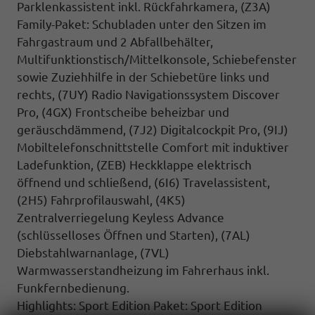
Parklenkassistent inkl.
Rückfahrkamera
, (Z3A)
Family-Paket: Schubladen unter den Sitzen im
Fahrgastraum und 2 Abfallbehälter,
Multifunktionstisch/Mittelkonsole, Schiebefenster
sowie Zuziehhilfe in der Schiebetüre links und
rechts, (7UY) Radio Navigationssystem Discover
Pro, (4GX) Frontscheibe beheizbar und
geräuschdämmend, (7J2) Digitalcockpit Pro, (9IJ)
Mobiltelefonschnittstelle Comfort mit induktiver
Ladefunktion, (ZEB) Heckklappe elektrisch
öffnend und schließend, (6I6) Travelassistent,
(2H5) Fahrprofilauswahl, (4K5)
Zentralverriegelung Keyless Advance
(schlüsselloses Öffnen und Starten), (7AL)
Diebstahlwarnanlage, (7VL)
Warmwasserstandheizung im Fahrerhaus inkl.
Funkfernbedienung.
Highlights: Sport Edition Paket: Sport Edition