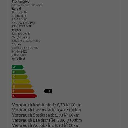
Frontantrieb
SCHADSTOFFKLASSE
Euro 6
HUBRAUM
1.968 ccm
LEISTUNG
110 kW (150 PS)
KRAFTSTOFF
Diesel
KATEGORIE
Van/Minibus
KILOMETERSTAND
10 km
ERSTZULASSUNG
01.06.2026
ZUSTAND
unfallfrei
Verbrauch kombiniert:
6,70 l/100km
Verbrauch Innenstadt:
8,40 l/100km
Verbrauch Stadtrand:
6,60 l/100km
Verbrauch Landstraße:
5,80 l/100km
Verbrauch Autobahn:
6,90 l/100km