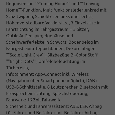
Regensensor, ""Coming Home"" und ""Leaving
Home""-Funktion, Multifunktionslederlenkrad mit
Schaltwippen, Schiebtüren links und rechts,
Höhenverstellbare Vordersitze, 3 Einzelsitze in
Fahrtrichtung im Fahrgastraum = 5 Sitzer,
Optik: Außenspiegelgehäuse und
Scheinwerferleiste in Schwarz, Bodenbelag im
Fahrgastraum Teppichboden, Dekoreinlagen
""Scale Light Grey"", Sitzbezüge Bi-Color Stoff
""Bright Dots"", Umfeldbeleuchtung im
Türbereich,
Infotainment: App-Connect inkl. Wireless
(Navigation über Smartphone möglich), DAB+,
USB-C-Schnittstelle, 8 Lautsprecher, Bluetooth mit
Freisprecheinrichtung, Sprachsteuerung,
Fahrwerk: 16 Zoll Fahrwerk,
Sicherheit und Fahrerassistenz: ABS, ESP, Airbag
für Fahrer und Beifahrer mit Beifahrer-Airbag-