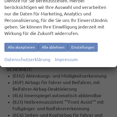
Dienste für Sie bereitzustellen. Hierbei
100.000 Km
berücksichtigen wir Ihre Auswahl und verarbeiten
nur die Daten für Marketing, Analytics und
MULTIMEDIA UND KOMMUNIKATION:
Personalisierung, für die Sie uns Ihr Einverständnis
(U9G) 2 USB-C-Schnittstellen vorn
geben. Sie können Ihre Einwilligung jederzeit mit
(9WJ) App-Connect inklusive App-Connect
Wirkung für die Zukunft widerrufen.
Wireless für Apple CarPlay und Android Auto
(8RM) 8 Lautsprecher ( passiv )
Alle akzeptieren
Alle ablehnen
Einstellungen
(QV3) Digitaler Radioempfang
(9ZX) Mobiltelefon Schnittstelle (Bluetooth)
Datenschutzerklärung
Impressum
SICHERHEIT:
(EM2) Ablenkungs- und Müdigkeitserkennung
(4UF) Airbags für Fahrer und Beifahrer, mit
Beifahrer-Airbag-Deaktivierung
(4L6) Innenspiegel automatisch abblendbar
(8J3) Notbremsassistent ""Front Assist"" mit
Fußgänger- und Radfahrererkennung
(6C6) Seiten- und Kopfairbag für Fahrer und