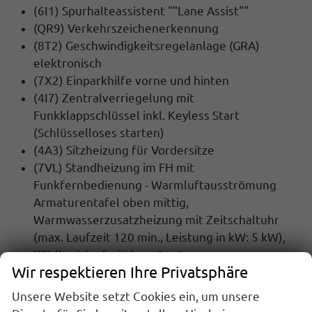
(6I1) Spurhalteassistent ""Lane Assist""
(QR9) Verkehrszeichenerkennung
(8T2) Geschwindigkeitsregelanlage (GRA)
elektronisch
(7X2) Einparkhilfe vorne und hinten
(4I7) Zentralverriegelung mit
Funkklappschlüssel inkl. Keyless Start
(Schlüsselloses starten)
(4A3) Sitzheizung für Vordersitze
(7VL) Standheizung im FH mit
Funkfernbedienung - Warmluftausströmung
Armaturentafel oben mittig,
Warmwasserzusatzheizung mit Zeitschaltuhr
(max. Laufzeit 120 min., Leistung in kW: 5 kW),
Kühlkreislauf wird erwärmt
Wir respektieren Ihre Privatsphäre
(8IT) LED-Hauptscheinwerfer mit LED-
Tagfahrlicht
Unsere Website setzt Cookies ein, um unsere
Werksanschlussgarantie auf 5 Jahre / max.