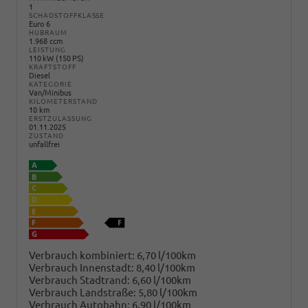
1
SCHADSTOFFKLASSE
Euro 6
HUBRAUM
1.968 ccm
LEISTUNG
110 kW (150 PS)
KRAFTSTOFF
Diesel
KATEGORIE
Van/Minibus
KILOMETERSTAND
10 km
ERSTZULASSUNG
01.11.2025
ZUSTAND
unfallfrei
Verbrauch kombiniert:
6,70 l/100km
Verbrauch Innenstadt:
8,40 l/100km
Verbrauch Stadtrand:
6,60 l/100km
Verbrauch Landstraße:
5,80 l/100km
Verbrauch Autobahn:
6,90 l/100km