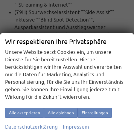
""Streaming & Internet""
(79H) Spurwechselassistent ""Side Assist""
inklusive ""Blind Spot Detection"",
Ausparkassistent und Ausstiegswarner
(4K5) Zentralverriegelung mit schlüssellosem
Wir respektieren Ihre Privatsphäre
Schließ- und Startsystem ""Keyless Advanced""
ohne Safesicherung
Unsere Website setzt Cookies ein, um unsere
(4A3) Sitzheizung für Vordersitze
Dienste für Sie bereitzustellen. Hierbei
(QR9) Verkehrszeichenerkennung
berücksichtigen wir Ihre Auswahl und verarbeiten
(KA2) Rückfahrkamera
nur die Daten für Marketing, Analytics und
Personalisierung, für die Sie uns Ihr Einverständnis
MULTIMEDIA UND KOMMUNIKATION:
geben. Sie können Ihre Einwilligung jederzeit mit
(U9G) 2 USB-C-Schnittstellen vorn
Wirkung für die Zukunft widerrufen.
(QV3) DAB+ Digitaler Radioempfang
(9WJ) App-Connect inklusive App-Connect
Alle akzeptieren
Alle ablehnen
Einstellungen
Wireless für Apple CarPlay und Android Auto
(9IJ) Mobiltelefon-Schnittstelle ""Comfort""
Datenschutzerklärung
Impressum
mit induktiver Ladefunktion