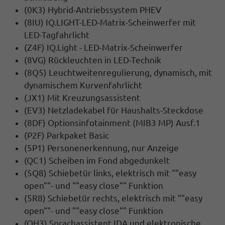
(0K3) Hybrid-Antriebssystem PHEV
(8IU) IQ.LIGHT-LED-Matrix-Scheinwerfer mit
LED-Tagfahrlicht
(Z4F) IQ.Light - LED-Matrix-Scheinwerfer
(8VG) Rückleuchten in LED-Technik
(8Q5) Leuchtweitenregulierung, dynamisch, mit
dynamischem Kurvenfahrlicht
(JX1) Mit Kreuzungsassistent
(EV3) Netzladekabel für Haushalts-Steckdose
(8DF) Optionsinfotainment (MIB3 MP) Ausf.1
(P2F) Parkpaket Basic
(5P1) Personenerkennung, nur Anzeige
(QC1) Scheiben im Fond abgedunkelt
(5Q8) Schiebetür links, elektrisch mit ""easy
open""- und ""easy close"" Funktion
(5R8) Schiebetür rechts, elektrisch mit ""easy
open""- und ""easy close"" Funktion
(QH3) Sprachassistent IDA und elektronische