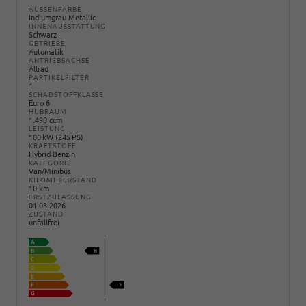
AUSSENFARBE
Indiumgrau Metallic
INNENAUSSTATTUNG
Schwarz
GETRIEBE
Automatik
ANTRIEBSACHSE
Allrad
PARTIKELFILTER
1
SCHADSTOFFKLASSE
Euro 6
HUBRAUM
1.498 ccm
LEISTUNG
180 kW (245 PS)
KRAFTSTOFF
Hybrid Benzin
KATEGORIE
Van/Minibus
KILOMETERSTAND
10 km
ERSTZULASSUNG
01.03.2026
ZUSTAND
unfallfrei