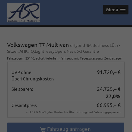
Menü
Volkswagen T7 Multivan
eHybrid 4M Business LÜ, 7-
Sitzer, AHK, IQ.Light, easyOpen, Navi, 5-J Garantie
Fahrzeugnr.
:
25140
,
sofort lieferbar
,
Fahrzeug mit Tageszulassung
, Zentrallager
91.720,– €
UVP ohne
Überführungskosten
24.725,– €
Sie sparen:
27,0%
66.995,– €
Gesamtpreis
incl. 19% MwSt., den Kosten für Überführung und Zulassungspapieren
Fahrzeug anfragen