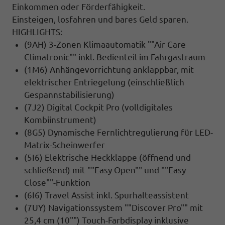
Einkommen oder Förderfähigkeit.
Einsteigen, losfahren und bares Geld sparen.
HIGHLIGHTS:
(9AH) 3-Zonen Klimaautomatik ""Air Care
Climatronic"" inkl. Bedienteil im Fahrgastraum
(1M6) Anhängevorrichtung anklappbar, mit
elektrischer Entriegelung (einschließlich
Gespannstabilisierung)
(7J2) Digital Cockpit Pro (volldigitales
Kombiinstrument)
(8G5) Dynamische Fernlichtregulierung für LED-
Matrix-Scheinwerfer
(5I6) Elektrische Heckklappe (öffnend und
schließend) mit ""Easy Open"" und ""Easy
Close""-Funktion
(6I6) Travel Assist inkl. Spurhalteassistent
(7UY) Navigationssystem ""Discover Pro"" mit
25,4 cm (10"") Touch-Farbdisplay inklusive