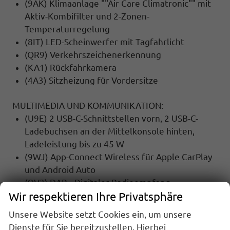
(9AK) Klimaanlage ""Air Care Climatronic"" mit
Aktiv-Kombifilter und 2-Zonen-
Temperaturregelung
(8IT) LED-Scheinwerfer mit Tagfahrlicht
(QR9) Verkehrszeichenerkennung
(KA1) Rückfahrkamera
(4A3) Sitzheizung für Vordersitze
MULTIMEDIA UND KOMMUNIKATION:
(U9E) 2 USB-C-Schnittstellen vorn, 2 USB-C-
Ladebuchsen an der Mittelkonsole hinten,
Ladeleistung bis zu 45 W
(9WJ) App-Connect Wireless für Apple CarPlay
und Android Auto
(QV3) DAB+ Digitaler Radioempfang
Wir respektieren Ihre Privatsphäre
(9ZV) Telefonschnittstelle mit induktiver
Ladefunktion
Unsere Website setzt Cookies ein, um unsere
Dienste für Sie bereitzustellen. Hierbei