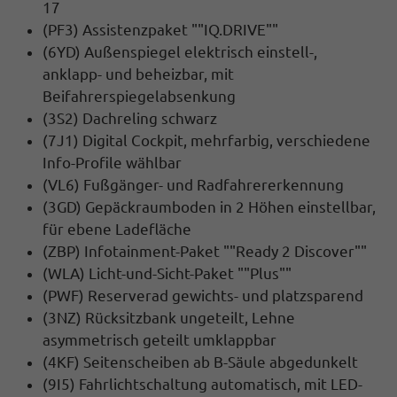
17
(PF3) Assistenzpaket ""IQ.DRIVE""
(6YD) Außenspiegel elektrisch einstell-,
anklapp- und beheizbar, mit
Beifahrerspiegelabsenkung
(3S2) Dachreling schwarz
(7J1) Digital Cockpit, mehrfarbig, verschiedene
Info-Profile wählbar
(VL6) Fußgänger- und Radfahrererkennung
(3GD) Gepäckraumboden in 2 Höhen einstellbar,
für ebene Ladefläche
(ZBP) Infotainment-Paket ""Ready 2 Discover""
(WLA) Licht-und-Sicht-Paket ""Plus""
(PWF) Reserverad gewichts- und platzsparend
(3NZ) Rücksitzbank ungeteilt, Lehne
asymmetrisch geteilt umklappbar
(4KF) Seitenscheiben ab B-Säule abgedunkelt
(9I5) Fahrlichtschaltung automatisch, mit LED-