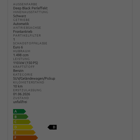
AUSSENFARBE
Deep Black Perleffekt
INNENAUSSTATTUNG
Schwarz
GETRIEBE
Automatik
ANTRIEBSACHSE
Frontantrieb
PARTIKELFILTER
1
SCHADSTOFFKLASSE
Euro 6
HUBRAUM
1.498 ccm
LEISTUNG
110 kW (150 PS)
KRAFTSTOFF
Benzin
KATEGORIE
SUV/Geländewagen/Pickup
KILOMETERSTAND
10 km
ERSTZULASSUNG
01.06.2026
ZUSTAND
unfallfrei