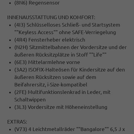
(8N6) Regensensor
INNENAUSSTATTUNG UND KOMFORT:
(4I3) Schlüsselloses Schließ- und Startsystem
""Keyless Access"" ohne SAFE-Verriegelung
(4R4) Fensterheber elektrisch
(N2H) Sitzmittelbahnen der Vordersitze und der
äußeren Rücksitzplätze in Stoff ""Life""
(6E3) Mittelarmlehne vorne
(3A2) ISOFIX-Halteösen für Kindersitze auf den
äußeren Rücksitzen sowie auf dem
Beifahrersitz, i-Size-kompatibel
(2FE) Multifunktionslenkrad in Leder, mit
Schaltwippen
(3L3) Vordersitze mit Höheneinstellung
EXTRAS:
(V73) 4 Leichtmetallräder ""Bangalore"" 6,5 J x