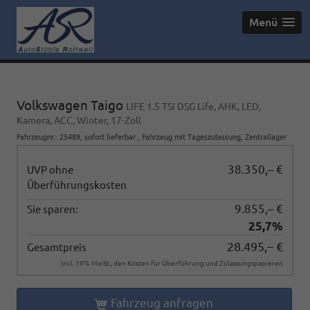
Menü
Volkswagen Taigo
LIFE 1.5 TSI DSG Life, AHK, LED,
Kamera, ACC, Winter, 17-Zoll
Fahrzeugnr.
:
25489
,
sofort lieferbar
,
Fahrzeug mit Tageszulassung
, Zentrallager
38.350,– €
UVP ohne
Überführungskosten
9.855,– €
Sie sparen:
25,7%
28.495,– €
Gesamtpreis
incl. 19% MwSt., den Kosten für Überführung und Zulassungspapieren
Fahrzeug anfragen