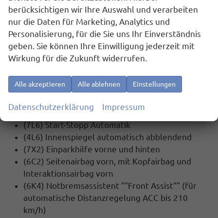
SICHERHEIT:
berücksichtigen wir Ihre Auswahl und verarbeiten
(EM2) Ablenkungs- und Müdigkeitserkennung
nur die Daten für Marketing, Analytics und
(8T8) Automatische Distanzregelung ACC
Personalisierung, für die Sie uns Ihr Einverständnis
""stop & go"", mit Geschwindigkeitsbegrenzer
geben. Sie können Ihre Einwilligung jederzeit mit
(UG1) Berganfahrassistent
Wirkung für die Zukunft widerrufen.
(4UF) Airbag für Fahrer und Beifahrer, mit
Beifahrerairbag-Deaktivierung
Alle akzeptieren
Alle ablehnen
Einstellungen
(1AS) Elektronisches Stabilisierungsprogramm
mit Gegenlenkunterstützung, ABS, ASR, EDS,
Datenschutzerklärung
Impressum
MSR und Gespannstabilisierung
(7L6) Start-Stopp Automatik
(4L6) Innenspiegel automatisch abblendend
(7X2) Einparkhilfe vorne und hinten
(6C2) Seitenairbag vorn, mit Kopfairbag und
Interaktionsairbag vorn
(6K4) Notbremsassistent ""Front Assist"" (für
automatische Distanzregelung ACC bis 210
km/h)