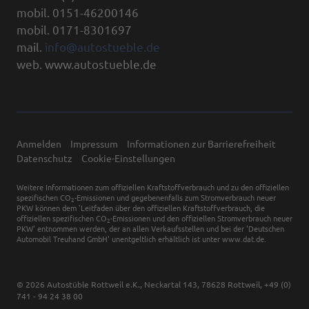
mobil. 0151-46200146
mobil. 0171-8301697
mail.
info@autostueble.de
web. www.autostueble.de
Anmelden
Impressum
Informationen zur Barrierefreiheit
Datenschutz
Cookie-Einstellungen
Weitere Informationen zum offiziellen Kraftstoffverbrauch und zu den offiziellen
spezifischen CO
-Emissionen und gegebenenfalls zum Stromverbrauch neuer
2
PKW können dem 'Leitfaden über den offiziellen Kraftstoffverbrauch, die
offiziellen spezifischen CO
-Emissionen und den offiziellen Stromverbrauch neuer
2
PKW' entnommen werden, der an allen Verkaufsstellen und bei der 'Deutschen
Automobil Treuhand GmbH' unentgeltlich erhältlich ist unter www.dat.de.
© 2026
Autostüble Rottweil e.K.
,
Neckartal 143
,
78628
Rottweil,
+49 (0)
741 - 94 24 38 00