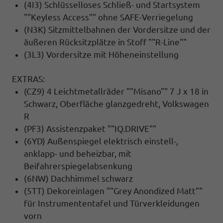
(4I3) Schlüsselloses Schließ- und Startsystem
""Keyless Access"" ohne SAFE-Verriegelung
(N3K) Sitzmittelbahnen der Vordersitze und der
äußeren Rücksitzplätze in Stoff ""R-Line""
(3L3) Vordersitze mit Höheneinstellung
EXTRAS:
(CZ9) 4 Leichtmetallräder ""Misano"" 7 J x 18 in
Schwarz, Oberfläche glanzgedreht, Volkswagen
R
(PF3) Assistenzpaket ""IQ.DRIVE""
(6YD) Außenspiegel elektrisch einstell-,
anklapp- und beheizbar, mit
Beifahrerspiegelabsenkung
(6NW) Dachhimmel schwarz
(5TT) Dekoreinlagen ""Grey Anondized Matt""
für Instrumententafel und Türverkleidungen
vorn