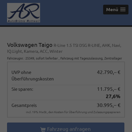
Menü
Volkswagen Taigo
R-Line 1.5 TSI DSG R-LINE, AHK, Navi,
IQ.Light, Kamera, ACC, Winter
Fahrzeugnr.
:
25349
,
sofort lieferbar
,
Fahrzeug mit Tageszulassung
, Zentrallager
42.790,– €
UVP ohne
Überführungskosten
11.795,– €
Sie sparen:
27,6%
30.995,– €
Gesamtpreis
incl. 19% MwSt., den Kosten für Überführung und Zulassungspapieren
Fahrzeug anfragen