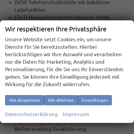
(9ZV) Telefonschnittstelle mit induktiver
Ladefunktion
(7UT) Navigationssystem Discover Media
Wir respektieren Ihre Privatsphäre
SICHERHEIT:
Unsere Website setzt Cookies ein, um unsere
(1AS) Elektronisches Stabilisierungsprogramm
Dienste für Sie bereitzustellen. Hierbei
mit Gegenlenkunterstützung, ABS, ASR, EDS,
berücksichtigen wir Ihre Auswahl und verarbeiten
MSR und Gespannstabilisierung
nur die Daten für Marketing, Analytics und
(7L6) Start-Stopp Automatik
Personalisierung, für die Sie uns Ihr Einverständnis
(8G4) Dynamischer Fernlichtassistent
geben. Sie können Ihre Einwilligung jederzeit mit
""Dynamic Light Assist""
Wirkung für die Zukunft widerrufen.
(UG1) Berganfahrassistent
(EM2) Ablenkungs- und Müdigkeitserkennung
(8T8) Automatische Distanzregelung ACC
Alle akzeptieren
Alle ablehnen
Einstellungen
""stop & go"", mit Geschwindigkeitsbegrenzer
Datenschutzerklärung
Impressum
(7X2) Einparkhilfe vorne und hinten
(4UF) Airbag für Fahrer und Beifahrer, mit
Beifahrerairbag-Deaktivierung