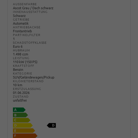
AUSSENFARBE
Ascot Grau / Dach schwarz
INNENAUSSTATTUNG
Schwarz
GETRIEBE
Automatik
ANTRIEBSACHSE
Frontantrieb
PARTIKELFILTER
1
SCHADSTOFFKLASSE
Euro 6
HUBRAUM
1.498 ccm
LEISTUNG
110 kW (150 PS)
KRAFTSTOFF
Benzin
KATEGORIE
SUV/Geländewagen/Pickup
KILOMETERSTAND
10 km
ERSTZULASSUNG
01.06.2026
ZUSTAND
unfallfrei