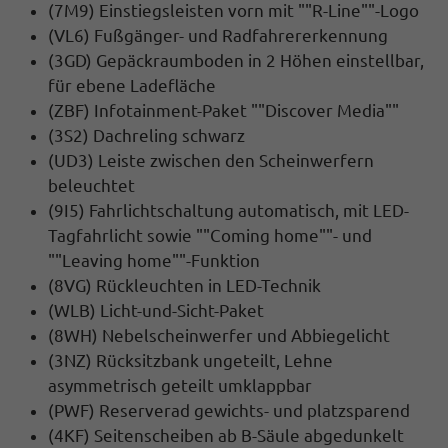
(7M9) Einstiegsleisten vorn mit ""R-Line""-Logo
(VL6) Fußgänger- und Radfahrererkennung
(3GD) Gepäckraumboden in 2 Höhen einstellbar,
für ebene Ladefläche
(ZBF) Infotainment-Paket ""Discover Media""
(3S2) Dachreling schwarz
(UD3) Leiste zwischen den Scheinwerfern
beleuchtet
(9I5) Fahrlichtschaltung automatisch, mit LED-
Tagfahrlicht sowie ""Coming home""- und
""Leaving home""-Funktion
(8VG) Rückleuchten in LED-Technik
(WLB) Licht-und-Sicht-Paket
(8WH) Nebelscheinwerfer und Abbiegelicht
(3NZ) Rücksitzbank ungeteilt, Lehne
asymmetrisch geteilt umklappbar
(PWF) Reserverad gewichts- und platzsparend
(4KF) Seitenscheiben ab B-Säule abgedunkelt