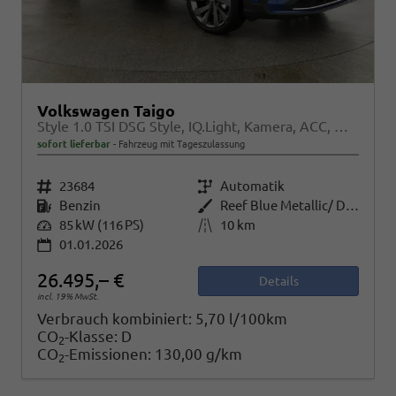
Volkswagen Taigo
Style 1.0 TSI DSG Style, IQ.Light, Kamera, ACC, Winter, 18-Zoll, 3 J.-Garantie
sofort lieferbar
Fahrzeug mit Tageszulassung
Fahrzeugnr.
23684
Getriebe
Automatik
Kraftstoff
Benzin
Außenfarbe
Reef Blue Metallic/ Dach Schwarz
Leistung
85 kW (116 PS)
Kilometerstand
10 km
01.01.2026
26.495,– €
Details
incl. 19% MwSt.
Verbrauch kombiniert:
5,70 l/100km
CO
-Klasse:
D
2
CO
-Emissionen:
130,00 g/km
2