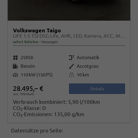
Volkswagen Taigo
LIFE 1.5 TSI DSG Life, AHK, LED, Kamera, ACC, Winter, 17-Zoll
sofort lieferbar
Neuwagen
Fahrzeugnr.
Getriebe
25858
Automatik
Kraftstoff
Außenfarbe
Benzin
Ascotgrau
Leistung
Kilometerstand
110 kW (150 PS)
10 km
28.495,– €
Details
incl. 19% MwSt.
Verbrauch kombiniert:
5,90 l/100km
CO
-Klasse:
D
2
CO
-Emissionen:
135,00 g/km
2
Datensätze pro Seite: