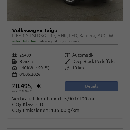
Volkswagen Taigo
LIFE 1.5 TSI DSG Life, AHK, LED, Kamera, ACC, Winter, 17-Zoll
sofort lieferbar
Fahrzeug mit Tageszulassung
Fahrzeugnr.
25489
Getriebe
Automatik
Kraftstoff
Benzin
Außenfarbe
Deep Black Perleffekt
Leistung
110 kW (150 PS)
Kilometerstand
10 km
01.06.2026
28.495,– €
Details
incl. 19% MwSt.
Verbrauch kombiniert:
5,90 l/100km
CO
-Klasse:
D
2
CO
-Emissionen:
135,00 g/km
2