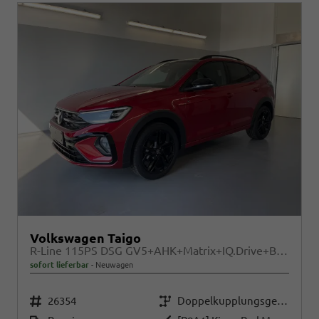
Volkswagen Taigo
R-Line 115PS DSG GV5+AHK+Matrix+IQ.Drive+Black+Keyless+Alu18+Cam+Sitzheiz
sofort lieferbar
Neuwagen
Fahrzeugnr.
Getriebe
26354
Doppelkupplungsgetriebe (DSG)
Kraftstoff
Außenfarbe