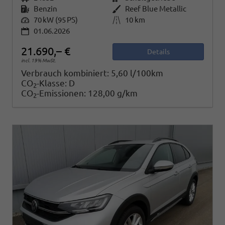
Kraftstoff
Benzin
Außenfarbe
Reef Blue Metallic
Leistung
70 kW (95 PS)
Kilometerstand
10 km
01.06.2026
21.690,– €
Details
incl. 19% MwSt.
Verbrauch kombiniert:
5,60 l/100km
CO
-Klasse:
D
2
CO
-Emissionen:
128,00 g/km
2