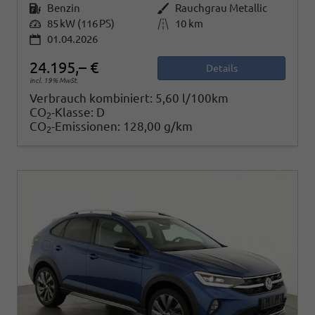
Kraftstoff
Benzin
Außenfarbe
Rauchgrau Metallic
Leistung
85 kW (116 PS)
Kilometerstand
10 km
01.04.2026
24.195,– €
Details
incl. 19% MwSt.
Verbrauch kombiniert:
5,60 l/100km
CO
-Klasse:
D
2
CO
-Emissionen:
128,00 g/km
2