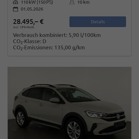
Leistung
110 kW (150 PS)
Kilometerstand
10 km
01.05.2026
28.495,– €
Details
incl. 19% MwSt.
Verbrauch kombiniert:
5,90 l/100km
CO
-Klasse:
D
2
CO
-Emissionen:
135,00 g/km
2