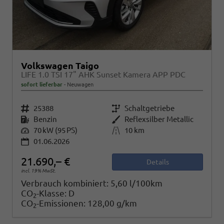
Volkswagen Taigo
LIFE 1.0 TSI 17" AHK Sunset Kamera APP PDC
sofort lieferbar
Neuwagen
Fahrzeugnr.
25388
Getriebe
Schaltgetriebe
Kraftstoff
Benzin
Außenfarbe
Reflexsilber Metallic
Leistung
70 kW (95 PS)
Kilometerstand
10 km
01.06.2026
21.690,– €
Details
incl. 19% MwSt.
Verbrauch kombiniert:
5,60 l/100km
CO
-Klasse:
D
2
CO
-Emissionen:
128,00 g/km
2