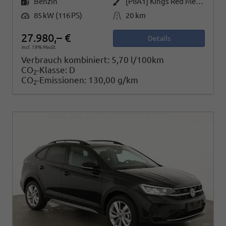
Benzin
[P8A1] Kings Red Metallic / Dach Schwarz
Leistung
Kilometerstand
85 kW (116 PS)
20 km
27.980,– €
Details
incl. 19% MwSt.
Verbrauch kombiniert:
5,70 l/100km
CO
-Klasse:
D
2
CO
-Emissionen:
130,00 g/km
2