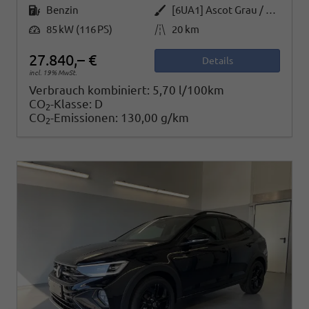
Kraftstoff
Außenfarbe
Benzin
[6UA1] Ascot Grau / Dach Schwarz
Leistung
Kilometerstand
85 kW (116 PS)
20 km
27.840,– €
Details
incl. 19% MwSt.
Verbrauch kombiniert:
5,70 l/100km
CO
-Klasse:
D
2
CO
-Emissionen:
130,00 g/km
2