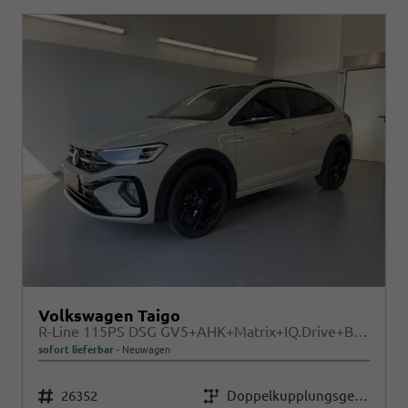
Volkswagen Taigo
R-Line 115PS DSG GV5+AHK+Matrix+IQ.Drive+Black+Keyless+Alu18+Cam+Sitzheiz
sofort lieferbar
Neuwagen
Fahrzeugnr.
Getriebe
26352
Doppelkupplungsgetriebe (DSG)