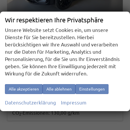
Wir respektieren Ihre Privatsphäre
Unsere Website setzt Cookies ein, um unsere
Volkswagen Taigo
Dienste für Sie bereitzustellen. Hierbei
R-Line 115PS DSG GV5+AHK+Matrix+IQ.Drive+Black+Keyless+Alu18+Cam+Sitzheiz
berücksichtigen wir Ihre Auswahl und verarbeiten
sofort lieferbar
Neuwagen
nur die Daten für Marketing, Analytics und
Fahrzeugnr.
Getriebe
Personalisierung, für die Sie uns Ihr Einverständnis
26353
Doppelkupplungsgetriebe (DSG)
geben. Sie können Ihre Einwilligung jederzeit mit
Kraftstoff
Außenfarbe
Benzin
[2T2T] Deep Black Metallic
Wirkung für die Zukunft widerrufen.
Leistung
Kilometerstand
85 kW (116 PS)
20 km
27.840,– €
Details
Alle akzeptieren
Alle ablehnen
Einstellungen
incl. 19% MwSt.
Verbrauch kombiniert:
5,70 l/100km
Datenschutzerklärung
Impressum
CO
-Klasse:
D
2
CO
-Emissionen:
130,00 g/km
2