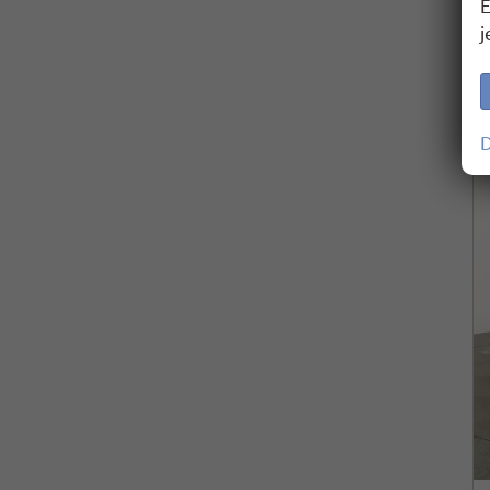
E
j
D