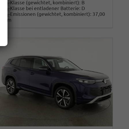
CO
-Klasse (gewichtet, kombiniert):
B
2
CO
-Klasse bei entladener Batterie:
D
2
CO
-Emissionen (gewichtet, kombiniert):
37,00
2
g/km