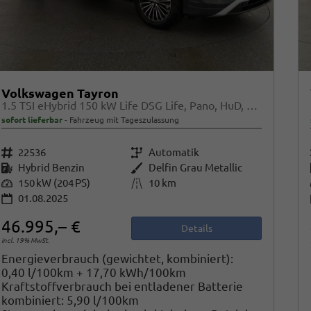
Volkswagen Tayron
1.5 TSI eHybrid 150 kW Life DSG Life, Pano, HuD, AHK, LED-Plus, Navi, 18-Zoll, 5-J Garantie
sofort lieferbar
Fahrzeug mit Tageszulassung
Fahrzeugnr.
22536
Getriebe
Automatik
Kraftstoff
Hybrid Benzin
Außenfarbe
Delfin Grau Metallic
Leistung
150 kW (204 PS)
Kilometerstand
10 km
01.08.2025
46.995,– €
Details
incl. 19% MwSt.
Energieverbrauch (gewichtet, kombiniert):
0,40 l/100km + 17,70 kWh/100km
Kraftstoffverbrauch bei entladener Batterie
kombiniert:
5,90 l/100km