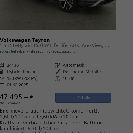
Volkswagen Tayron
1.5 TSI eHybrid 150 kW Life Life, AHK, AreaView, Side, Navi, Winter, 5-J. Garantie
sofort lieferbar
Fahrzeug mit Tageszulassung
Fahrzeugnr.
24130
Getriebe
Automatik
Kraftstoff
Hybrid Benzin
Außenfarbe
Delfingrau Metallic
Leistung
150 kW (204 PS)
Kilometerstand
10 km
01.12.2025
47.495,– €
Details
incl. 19% MwSt.
Energieverbrauch (gewichtet, kombiniert):
1,60 l/100km + 13,60 kWh/100km
Kraftstoffverbrauch bei entladener Batterie
kombiniert:
5,70 l/100km