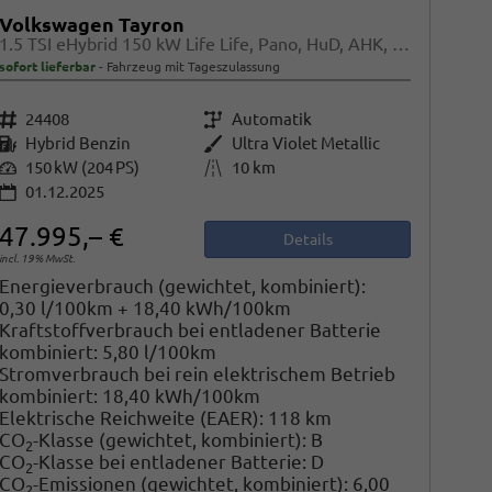
Volkswagen Tayron
1.5 TSI eHybrid 150 kW Life Life, Pano, HuD, AHK, AreaView, Side, Navi, Winter, 5-J. Garantie
sofort lieferbar
Fahrzeug mit Tageszulassung
Fahrzeugnr.
24408
Getriebe
Automatik
Kraftstoff
Hybrid Benzin
Außenfarbe
Ultra Violet Metallic
Leistung
150 kW (204 PS)
Kilometerstand
10 km
01.12.2025
47.995,– €
Details
incl. 19% MwSt.
Energieverbrauch (gewichtet, kombiniert):
0,30 l/100km + 18,40 kWh/100km
Kraftstoffverbrauch bei entladener Batterie
kombiniert:
5,80 l/100km
Stromverbrauch bei rein elektrischem Betrieb
kombiniert:
18,40 kWh/100km
Elektrische Reichweite (EAER):
118 km
CO
-Klasse (gewichtet, kombiniert):
B
2
CO
-Klasse bei entladener Batterie:
D
2
CO
-Emissionen (gewichtet, kombiniert):
6,00
2