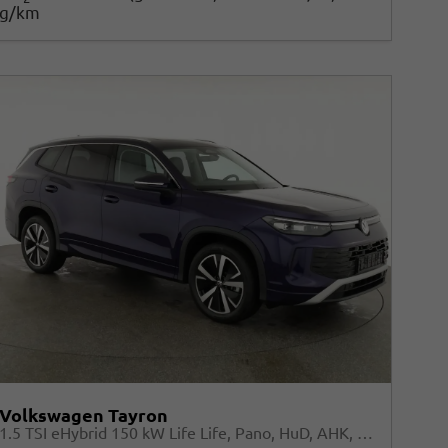
g/km
Volkswagen Tayron
1.5 TSI eHybrid 150 kW Life Life, Pano, HuD, AHK, AreaView, Side, Navi, Winter, 5-J. Garantie