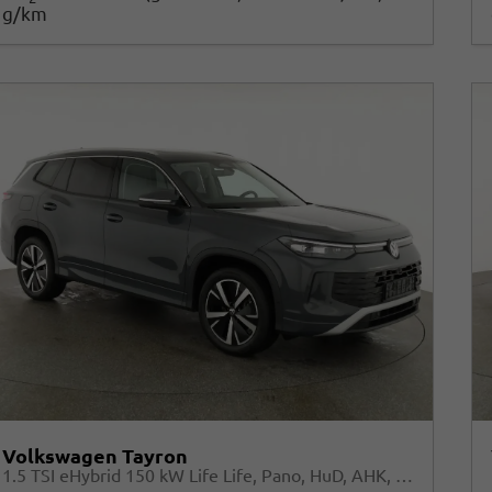
g/km
Volkswagen Tayron
1.5 TSI eHybrid 150 kW Life Life, Pano, HuD, AHK, AreaView, Side, Navi, Winter, 5-J. Garantie