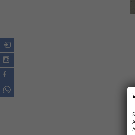
U
S
A
A