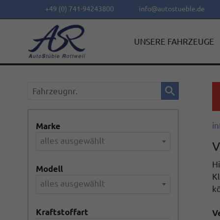
+49 (0) 741-94243800
info@autostueble.de
UNSERE FAHRZEUGE
Fahrzeugnr.
in
Marke
alles ausgewählt
V
Hi
Modell
Kl
alles ausgewählt
k
Kraftstoffart
V