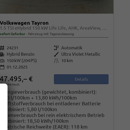
Volkswagen Tayron
1.5 TSI eHybrid 150 kW Life Life, AHK, AreaView, Side, Navi, Winter, 5-J. Garantie
sofort lieferbar
Fahrzeug mit Tageszulassung
Fahrzeugnr.
24231
Getriebe
Automatik
Kraftstoff
Hybrid Benzin
Außenfarbe
Ultra Violet Metallic
Leistung
150 kW (204 PS)
Kilometerstand
10 km
01.12.2025
47.495,– €
Details
incl. 19% MwSt.
Energieverbrauch (gewichtet, kombiniert):
1,60 l/100km + 13,80 kWh/100km
Kraftstoffverbrauch bei entladener Batterie
kombiniert:
5,80 l/100km
Stromverbrauch bei rein elektrischem Betrieb
kombiniert:
18,50 kWh/100km
Elektrische Reichweite (EAER):
118 km