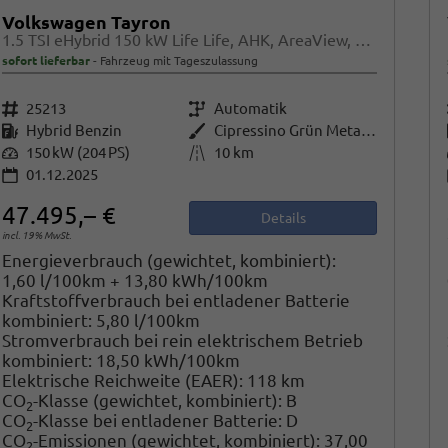
Volkswagen Tayron
1.5 TSI eHybrid 150 kW Life Life, AHK, AreaView, Side, Navi, Winter, 5-J. Garantie
sofort lieferbar
Fahrzeug mit Tageszulassung
Fahrzeugnr.
25213
Getriebe
Automatik
Kraftstoff
Hybrid Benzin
Außenfarbe
Cipressino Grün Metallic
Leistung
150 kW (204 PS)
Kilometerstand
10 km
01.12.2025
47.495,– €
Details
incl. 19% MwSt.
Energieverbrauch (gewichtet, kombiniert):
1,60 l/100km + 13,80 kWh/100km
Kraftstoffverbrauch bei entladener Batterie
kombiniert:
5,80 l/100km
Stromverbrauch bei rein elektrischem Betrieb
kombiniert:
18,50 kWh/100km
Elektrische Reichweite (EAER):
118 km
CO
-Klasse (gewichtet, kombiniert):
B
2
CO
-Klasse bei entladener Batterie:
D
2
CO
-Emissionen (gewichtet, kombiniert):
37,00
2