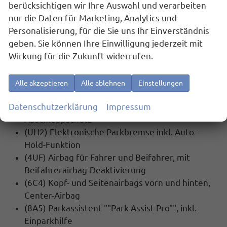
berücksichtigen wir Ihre Auswahl und verarbeiten
(4L6) Innenspiegel automatisch abblendend
nur die Daten für Marketing, Analytics und
(8J5) Notbremsassistent ""Front Assist"" mit
Personalisierung, für die Sie uns Ihr Einverständnis
Fußgänger- und Radfahrererkennung
geben. Sie können Ihre Einwilligung jederzeit mit
(NZ4) Notruf Service
Wirkung für die Zukunft widerrufen.
Oryxweiß Perlmutteffekt
(LT2) Geschwindigkeitsbegrenzer mit
vorausschauender Regelung
Alle akzeptieren
Alle ablehnen
Einstellungen
(7AL) Diebstahlwarnanlage mit
Datenschutzerklärung
Innenraumüberwachung, Back-up-Horn und
Impressum
Abschleppschutz
(UH2) Elektronische Parkbremse inkl. Auto-
Hold-Funktion
(4UF) Airbag für Fahrer und Beifahrer, mit
Beifahrerairbag-Deaktivierung
(6C4) Kopf- und Seitenairbags vorn und hinten,
Center-Airbag
(8A5) Parkassistent ""Park Assist Pro"", inkl.
Einparkhilfe