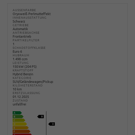
AUSSENFARBE
Oryxweiß Perlmutteffekt
INNENAUSSTATTUNG
Schwarz
GETRIEBE
Automatik
ANTRIEBSACHSE
Frontantrieb
PARTIKELFILTER
1
SCHADSTOFFKLASSE
Euro 6
HUBRAUM
1.498 ccm
LEISTUNG
150 kW (204 PS)
KRAFTSTOFF
Hybrid Benzin
KATEGORIE
SUV/Geländewagen/Pickup
KILOMETERSTAND
10 km
ERSTZULASSUNG
01.12.2025
ZUSTAND
unfallfrei