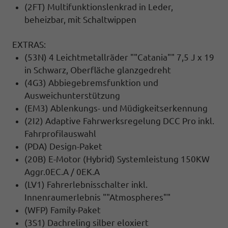
(2FT) Multifunktionslenkrad in Leder,
beheizbar, mit Schaltwippen
EXTRAS:
(53N) 4 Leichtmetallräder ""Catania"" 7,5 J x 19
in Schwarz, Oberfläche glanzgedreht
(4G3) Abbiegebremsfunktion und
Ausweichunterstützung
(EM3) Ablenkungs- und Müdigkeitserkennung
(2I2) Adaptive Fahrwerksregelung DCC Pro inkl.
Fahrprofilauswahl
(PDA) Design-Paket
(20B) E-Motor (Hybrid) Systemleistung 150KW
Aggr.0EC.A / 0EK.A
(LV1) Fahrerlebnisschalter inkl.
Innenraumerlebnis ""Atmospheres""
(WFP) Family-Paket
(3S1) Dachreling silber eloxiert