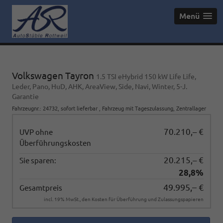
Menü
Volkswagen Tayron
1.5 TSI eHybrid 150 kW Life Life,
Leder, Pano, HuD, AHK, AreaView, Side, Navi, Winter, 5-J.
Garantie
Fahrzeugnr.
:
24732
,
sofort lieferbar
,
Fahrzeug mit Tageszulassung
, Zentrallager
70.210,– €
UVP ohne
Überführungskosten
20.215,– €
Sie sparen:
28,8%
49.995,– €
Gesamtpreis
incl. 19% MwSt., den Kosten für Überführung und Zulassungspapieren