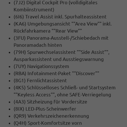
(7J2) Digital Cockpit Pro (volldigitales
Kombiinstrument)
(6I6) Travel Assist inkl. Spurhalteassistent
(KA6) Umgebungsansicht ""Area View"" inkl.
Rückfahrkamera ""Rear View""
(3FU) Panorama-Ausstell-/Schiebedach mit
Panoramadach hinten
(79H) Spurwechselassistent ""Side Assist"",
Ausparkassistent und Ausstiegswarnung
(7UY) Navigationssystem
(RBA) Infotainment-Paket ""Discover""
(8G1) Fernlichtassistent
(4K5) Schlüsselloses Schließ- und Startsystem
""Keyless Access"", ohne SAFE-Verriegelung
(4A3) Sitzheizung für Vordersitze
(8IX) LED-Plus-Scheinwerfer
(QR9) Verkehrszeichenerkennung
(Q4H) Sport-Komfortsitze vorn