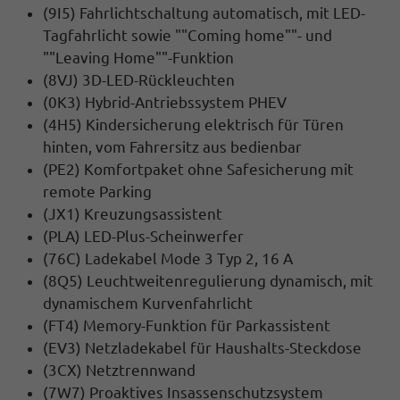
(9I5) Fahrlichtschaltung automatisch, mit LED-
Tagfahrlicht sowie ""Coming home""- und
""Leaving Home""-Funktion
(8VJ) 3D-LED-Rückleuchten
(0K3) Hybrid-Antriebssystem PHEV
(4H5) Kindersicherung elektrisch für Türen
hinten, vom Fahrersitz aus bedienbar
(PE2) Komfortpaket ohne Safesicherung mit
remote Parking
(JX1) Kreuzungsassistent
(PLA) LED-Plus-Scheinwerfer
(76C) Ladekabel Mode 3 Typ 2, 16 A
(8Q5) Leuchtweitenregulierung dynamisch, mit
dynamischem Kurvenfahrlicht
(FT4) Memory-Funktion für Parkassistent
(EV3) Netzladekabel für Haushalts-Steckdose
(3CX) Netztrennwand
(7W7) Proaktives Insassenschutzsystem