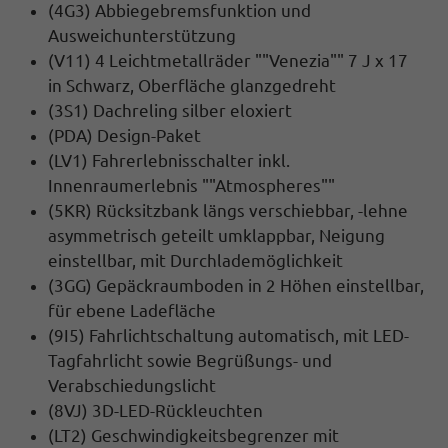
(4G3) Abbiegebremsfunktion und
Ausweichunterstützung
(V11) 4 Leichtmetallräder ""Venezia"" 7 J x 17
in Schwarz, Oberfläche glanzgedreht
(3S1) Dachreling silber eloxiert
(PDA) Design-Paket
(LV1) Fahrerlebnisschalter inkl.
Innenraumerlebnis ""Atmospheres""
(5KR) Rücksitzbank längs verschiebbar, -lehne
asymmetrisch geteilt umklappbar, Neigung
einstellbar, mit Durchlademöglichkeit
(3GG) Gepäckraumboden in 2 Höhen einstellbar,
für ebene Ladefläche
(9I5) Fahrlichtschaltung automatisch, mit LED-
Tagfahrlicht sowie Begrüßungs- und
Verabschiedungslicht
(8VJ) 3D-LED-Rückleuchten
(LT2) Geschwindigkeitsbegrenzer mit