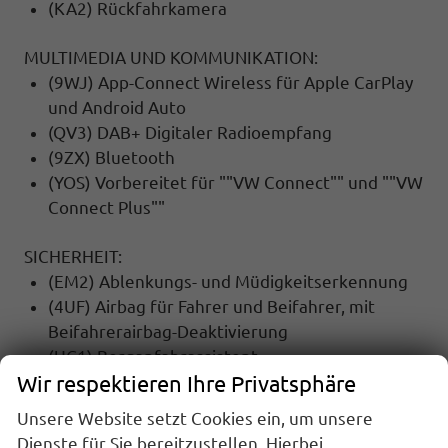
(KA2) Rückfahrkamera
MULTIMEDIA UND KOMMUNIKATION:
(9WJ) App-Connect Wireless für Apple CarPlay
und Android Auto
(QV3) DAB+ Digitaler Radioempfang
(9ZX) Bluetooth
(YOS) Vorbereitet für ""VW Connect"" und ""VW
Connect Plus""
SICHERHEIT:
(EM2) Ablenkungs- und Müdigkeitserkennung
(4UF) Airbag für Fahrer und Beifahrer, mit
Beifahrerairbag-Deaktivierung
(UG1) Berganfahrassistent
Wir respektieren Ihre Privatsphäre
(1N3) Servolenkung elektromechanisch,
geschwindigkeitsabhängig geregelt
Unsere Website setzt Cookies ein, um unsere
(7L6) Start-Stopp Automatik
Dienste für Sie bereitzustellen. Hierbei