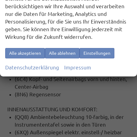
(4L6) Innenspiegel automatisch abblendend
berücksichtigen wir Ihre Auswahl und verarbeiten
(8J5) Notbremsassistent ""Front Assist"" mit
nur die Daten für Marketing, Analytics und
Fußgänger- und Radfahrererkennung
Personalisierung, für die Sie uns Ihr Einverständnis
(NZ4) Notruf Service
geben. Sie können Ihre Einwilligung jederzeit mit
(7AL) Diebstahlwarnanlage mit
Wirkung für die Zukunft widerrufen.
Innenraumüberwachung, Back-up-Horn und
Abschleppschutz
Alle akzeptieren
Alle ablehnen
Einstellungen
(2H5) Fahrprofilauswahl
(UH2) Elektronische Parkbremse inkl. Auto-
Datenschutzerklärung
Impressum
Hold-Funktion
(6C4) Kopf- und Seitenairbags vorn und hinten,
Center-Airbag
(8N6) Regensensor
INNENAUSSTATTUNG UND KOMFORT:
(QQ8) Ambientebeleuchtung 10-farbig, in der
Instrumententafel sowie in den Türen
(6XQ) Außenspiegel elektr. einstell-/ heizbar