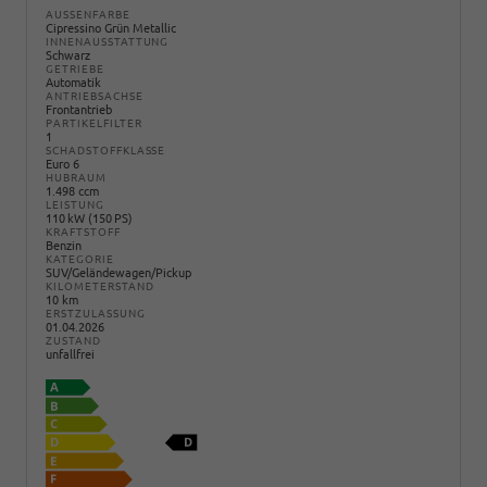
AUSSENFARBE
Cipressino Grün Metallic
INNENAUSSTATTUNG
Schwarz
GETRIEBE
Automatik
ANTRIEBSACHSE
Frontantrieb
PARTIKELFILTER
1
SCHADSTOFFKLASSE
Euro 6
HUBRAUM
1.498 ccm
LEISTUNG
110 kW (150 PS)
KRAFTSTOFF
Benzin
KATEGORIE
SUV/Geländewagen/Pickup
KILOMETERSTAND
10 km
ERSTZULASSUNG
01.04.2026
ZUSTAND
unfallfrei