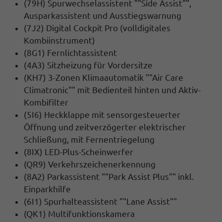
(79H) Spurwechselassistent ""Side Assist"",
Ausparkassistent und Ausstiegswarnung
(7J2) Digital Cockpit Pro (volldigitales
Kombiinstrument)
(8G1) Fernlichtassistent
(4A3) Sitzheizung für Vordersitze
(KH7) 3-Zonen Klimaautomatik ""Air Care
Climatronic"" mit Bedienteil hinten und Aktiv-
Kombifilter
(5I6) Heckklappe mit sensorgesteuerter
Öffnung und zeitverzögerter elektrischer
Schließung, mit Fernentriegelung
(8IX) LED-Plus-Scheinwerfer
(QR9) Verkehrszeichenerkennung
(8A2) Parkassistent ""Park Assist Plus"" inkl.
Einparkhilfe
(6I1) Spurhalteassistent ""Lane Assist""
(QK1) Multifunktionskamera