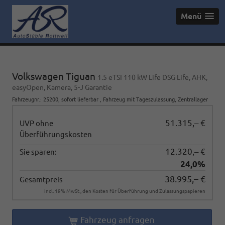
Menü
Volkswagen Tiguan
1.5 eTSI 110 kW Life DSG Life, AHK,
easyOpen, Kamera, 5-J Garantie
Fahrzeugnr.
:
25200
,
sofort lieferbar
,
Fahrzeug mit Tageszulassung
, Zentrallager
51.315,– €
UVP ohne
Überführungskosten
12.320,– €
Sie sparen:
24,0%
38.995,– €
Gesamtpreis
incl. 19% MwSt., den Kosten für Überführung und Zulassungspapieren
Fahrzeug anfragen