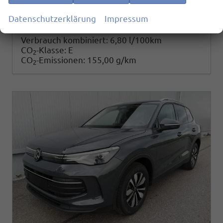
35.490,– €
Datenschutzerklärung
Impressum
Details
incl. 19% MwSt.
Verbrauch kombiniert:
6,80 l/100km
CO
-Klasse:
E
2
CO
-Emissionen:
155,00 g/km
2