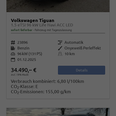
Volkswagen Tiguan
1.5 eTSI 96 kW Life Navi ACC LED
sofort lieferbar
Fahrzeug mit Tageszulassung
Fahrzeugnr.
23896
Getriebe
Automatik
Kraftstoff
Benzin
Außenfarbe
Onyxweiß Perleffekt
Leistung
96 kW (131 PS)
Kilometerstand
10 km
01.12.2025
34.490,– €
Details
incl. 19% MwSt.
Verbrauch kombiniert:
6,80 l/100km
CO
-Klasse:
E
2
CO
-Emissionen:
155,00 g/km
2