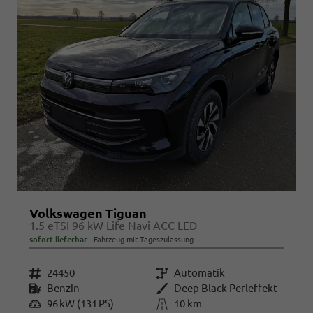
Volkswagen Tiguan
1.5 eTSI 96 kW Life Navi ACC LED
sofort lieferbar
Fahrzeug mit Tageszulassung
Fahrzeugnr.
24450
Getriebe
Automatik
Kraftstoff
Benzin
Außenfarbe
Deep Black Perleffekt
Leistung
96 kW (131 PS)
Kilometerstand
10 km