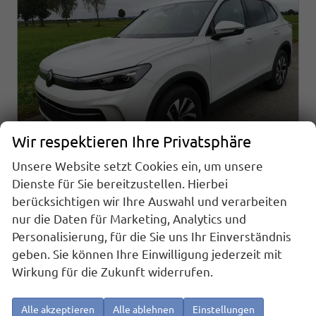
Wir respektieren Ihre Privatsphäre
Unsere Website setzt Cookies ein, um unsere
Dienste für Sie bereitzustellen. Hierbei
berücksichtigen wir Ihre Auswahl und verarbeiten
Volkswagen Tiguan
nur die Daten für Marketing, Analytics und
1.5 eTSI 96 kW Life Navi ACC LED AHK
sofort lieferbar
Fahrzeug mit Tageszulassung
Personalisierung, für die Sie uns Ihr Einverständnis
geben. Sie können Ihre Einwilligung jederzeit mit
Fahrzeugnr.
24903
Getriebe
Automatik
Wirkung für die Zukunft widerrufen.
Kraftstoff
Benzin
Außenfarbe
Onyx Weiß Perlmutteffekt
Leistung
96 kW (131 PS)
Kilometerstand
10 km
Alle akzeptieren
Alle ablehnen
Einstellungen
01.01.2026