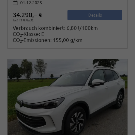
01.12.2025
34.290,– €
Details
incl. 19% MwSt.
Verbrauch kombiniert:
6,80 l/100km
CO
-Klasse:
E
2
CO
-Emissionen:
155,00 g/km
2