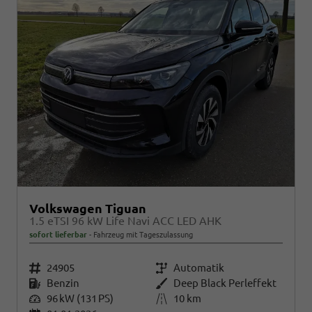
Volkswagen Tiguan
1.5 eTSI 96 kW Life Navi ACC LED AHK
sofort lieferbar
Fahrzeug mit Tageszulassung
Fahrzeugnr.
24905
Getriebe
Automatik
Kraftstoff
Benzin
Außenfarbe
Deep Black Perleffekt
Leistung
96 kW (131 PS)
Kilometerstand
10 km