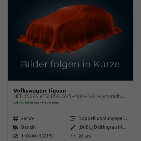
Volkswagen Tiguan
LIFE 150PS eTSI DSG GV5+AHK+360°+Lenkradheiz+IQ.Drive+ACC+App+eHeck+LED
sofort lieferbar
Neuwagen
Fahrzeugnr.
Getriebe
26409
Doppelkupplungsgetriebe (DSG)
Kraftstoff
Außenfarbe
Benzin
[B0B0] Delfingrau Metallic
Leistung
Kilometerstand
110 kW (150 PS)
20 km