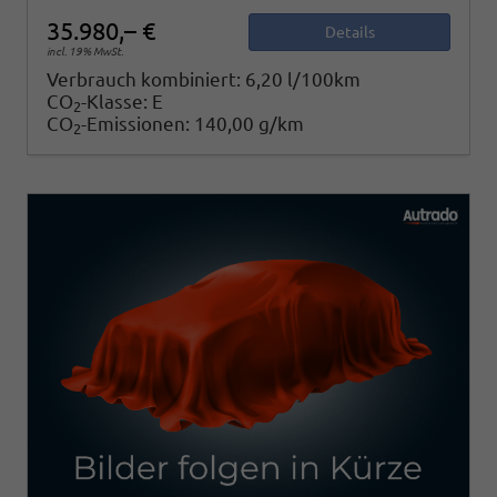
35.980,– €
Details
incl. 19% MwSt.
Verbrauch kombiniert:
6,20 l/100km
CO
-Klasse:
E
2
CO
-Emissionen:
140,00 g/km
2