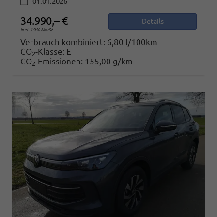
01.01.2026
34.990,– €
Details
incl. 19% MwSt.
Verbrauch kombiniert:
6,80 l/100km
CO
-Klasse:
E
2
CO
-Emissionen:
155,00 g/km
2