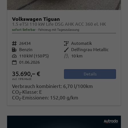
Volkswagen Tiguan
1.5 eTSI 110 kW Life DSG AHK ACC 360 el. HK
sofort lieferbar
Fahrzeug mit Tageszulassung
Fahrzeugnr.
26434
Getriebe
Automatik
Kraftstoff
Benzin
Außenfarbe
Delfingrau Metallic
Leistung
110 kW (150 PS)
Kilometerstand
10 km
01.06.2026
35.690,– €
Details
incl. 19% MwSt.
Verbrauch kombiniert:
6,70 l/100km
CO
-Klasse:
E
2
CO
-Emissionen:
152,00 g/km
2