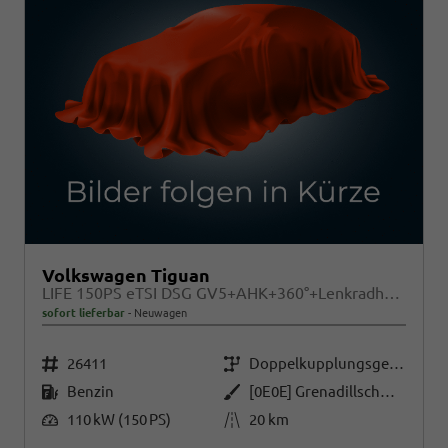
Volkswagen Tiguan
LIFE 150PS eTSI DSG GV5+AHK+360°+Lenkradheiz+IQ.Drive+ACC+App+eHeck+LED
sofort lieferbar
Neuwagen
Fahrzeugnr.
Getriebe
26411
Doppelkupplungsgetriebe (DSG)
Kraftstoff
Außenfarbe
Benzin
[0E0E] Grenadillschwarz Metallic
Leistung
Kilometerstand
110 kW (150 PS)
20 km