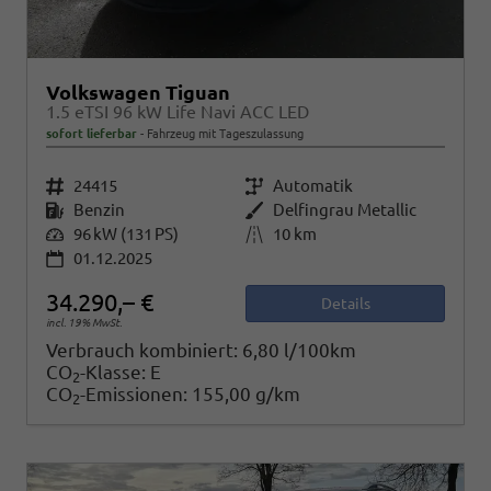
Volkswagen Tiguan
1.5 eTSI 96 kW Life Navi ACC LED
sofort lieferbar
Fahrzeug mit Tageszulassung
Fahrzeugnr.
24415
Getriebe
Automatik
Kraftstoff
Benzin
Außenfarbe
Delfingrau Metallic
Leistung
96 kW (131 PS)
Kilometerstand
10 km
01.12.2025
34.290,– €
Details
incl. 19% MwSt.
Verbrauch kombiniert:
6,80 l/100km
CO
-Klasse:
E
2
CO
-Emissionen:
155,00 g/km
2