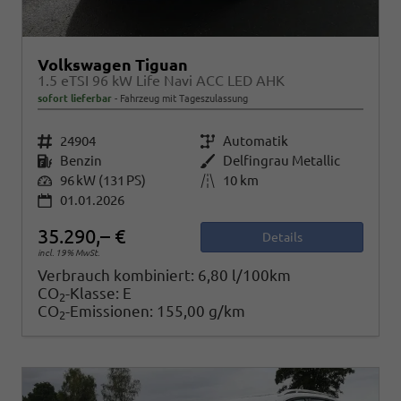
Volkswagen Tiguan
1.5 eTSI 96 kW Life Navi ACC LED AHK
sofort lieferbar
Fahrzeug mit Tageszulassung
Fahrzeugnr.
24904
Getriebe
Automatik
Kraftstoff
Benzin
Außenfarbe
Delfingrau Metallic
Leistung
96 kW (131 PS)
Kilometerstand
10 km
01.01.2026
35.290,– €
Details
incl. 19% MwSt.
Verbrauch kombiniert:
6,80 l/100km
CO
-Klasse:
E
2
CO
-Emissionen:
155,00 g/km
2