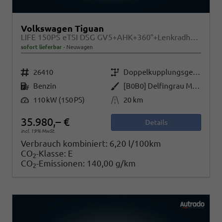
Volkswagen Tiguan
LIFE 150PS eTSI DSG GV5+AHK+360°+Lenkradheiz+IQ.Drive+ACC+App+eHeck+LED
sofort lieferbar
Neuwagen
Fahrzeugnr.
Getriebe
26410
Doppelkupplungsgetriebe (DSG)
Kraftstoff
Außenfarbe
Benzin
[B0B0] Delfingrau Metallic
Leistung
Kilometerstand
110 kW (150 PS)
20 km
35.980,– €
Details
incl. 19% MwSt.
Verbrauch kombiniert:
6,20 l/100km
CO
-Klasse:
E
2
CO
-Emissionen:
140,00 g/km
2