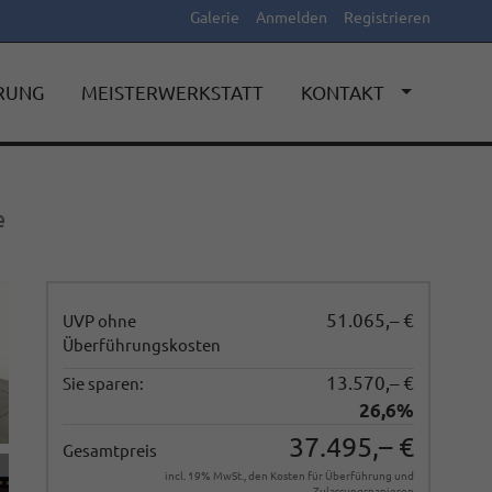
Galerie
Anmelden
Registrieren
ERUNG
MEISTERWERKSTATT
KONTAKT
e
51.065,– €
UVP ohne
Überführungskosten
13.570,– €
Sie sparen:
26,6%
37.495,– €
Gesamtpreis
incl. 19% MwSt., den Kosten für Überführung und
Zulassungspapieren