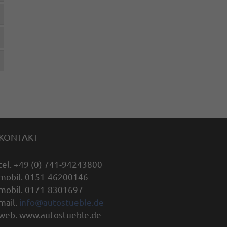
KONTAKT
tel. +49 (0) 741-94243800
mobil. 0151-46200146
mobil. 0171-8301697
mail.
info@autostueble.de
web. www.autostueble.de