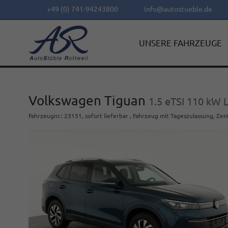
+49 (0) 741-94243800
info@autostueble.de
UNSERE FAHRZEUGE
Volkswagen Tiguan
1.5 eTSI 110 kW L
Fahrzeugnr.
:
23151
,
sofort lieferbar
,
Fahrzeug mit Tageszulassung
, Zen