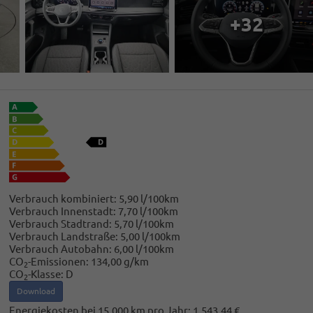
+32
Verbrauch kombiniert:
5,90 l/100km
Verbrauch Innenstadt:
7,70 l/100km
Verbrauch Stadtrand:
5,70 l/100km
Verbrauch Landstraße:
5,00 l/100km
Verbrauch Autobahn:
6,00 l/100km
CO
-Emissionen:
134,00 g/km
2
CO
-Klasse:
D
2
Download
Energiekosten bei 15.000 km pro Jahr:
1.543,44 €