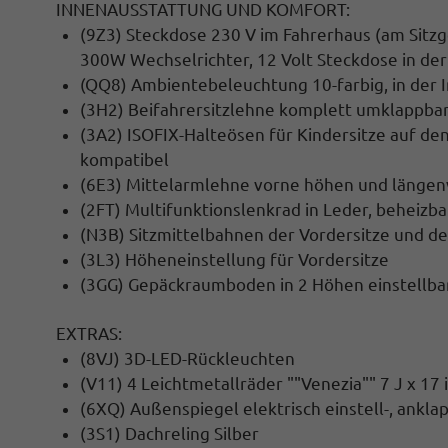
INNENAUSSTATTUNG UND KOMFORT:
(9Z3) Steckdose 230 V im Fahrerhaus (am Sitz
300W Wechselrichter, 12 Volt Steckdose in de
(QQ8) Ambientebeleuchtung 10-farbig, in der 
(3H2) Beifahrersitzlehne komplett umklappba
(3A2) ISOFIX-Halteösen für Kindersitze auf den
kompatibel
(6E3) Mittelarmlehne vorne höhen und längen
(2FT) Multifunktionslenkrad in Leder, beheizba
(N3B) Sitzmittelbahnen der Vordersitze und der
(3L3) Höheneinstellung für Vordersitze
(3GG) Gepäckraumboden in 2 Höhen einstellba
EXTRAS:
(8VJ) 3D-LED-Rückleuchten
(V11) 4 Leichtmetallräder ""Venezia"" 7 J x 17
(6XQ) Außenspiegel elektrisch einstell-, ankl
(3S1) Dachreling Silber