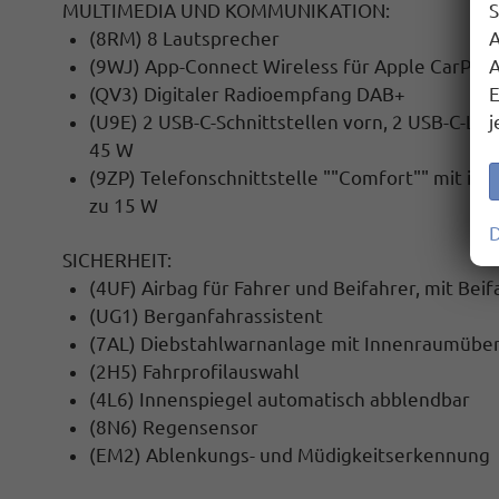
MULTIMEDIA UND KOMMUNIKATION:
S
(8RM) 8 Lautsprecher
A
(9WJ) App-Connect Wireless für Apple CarPlay
A
(QV3) Digitaler Radioempfang DAB+
E
(U9E) 2 USB-C-Schnittstellen vorn, 2 USB-C-Lad
j
45 W
(9ZP) Telefonschnittstelle ""Comfort"" mit
ind
zu 15 W
D
SICHERHEIT:
(4UF) Airbag für Fahrer und Beifahrer, mit Bei
(UG1) Berganfahrassistent
(7AL) Diebstahlwarnanlage mit Innenraumübe
(2H5) Fahrprofilauswahl
(4L6) Innenspiegel automatisch abblendbar
(8N6) Regensensor
(EM2) Ablenkungs- und Müdigkeitserkennung