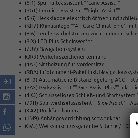
(6I1) Spurhalteassistent ""Lane Assist""
(8G1) Fernlichtassistent ""Light Assist""
(5I6) Heckklappe elektrisch öffnen und schließ
(KH7) Klimaanlage ""Air Care Climatronic"" mit
(8I6) Lendenwirbelstützen vorn pneumatisch e
(8IX) LED-Plus-Scheinwerfer
(7UY) Navigationssystem
(QR9) Verkehrszeichenerkennung
(4A3) Sitzheizung für Vordersitze
(RBA) Infotainment-Paket inkl. Navigationssys
(8T3) Automatische Distanzregelung ACC ""sto
(8A2) Parkassistent ""Park Assist Plus"" inkl. E
(4K5) Schlüsselloses Schließ- und Startsystem 
(79H) Spurwechselassistent ""Side Assist"", A
(KA2) Rückfahrkamera
(1M9) Anhängevorrichtung schwenkbar
(GV5) Werksanschlussgarantie 5 Jahre / 100.
U