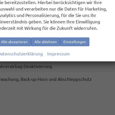
ie bereitzustellen. Hierbei berücksichtigen wir Ihre
uswahl und verarbeiten nur die Daten für Marketing,
 und Android Auto
nalytics und Personalisierung, für die Sie uns Ihr
inverständnis geben. Sie können Ihre Einwilligung
ebuchsen an der Mittelkonsole hinten, Ladeleistung bis z
ederzeit mit Wirkung für die Zukunft widerrufen.
uktiver Ladefunktion
für 2 Smartphones, Ladeleistung bis
Alle akzeptieren
Alle ablehnen
Einstellungen
atenschutzerklärung
Impressum
fahrerairbag-Deaktivierung
rwachung, Back-up-Horn und Abschleppschutz