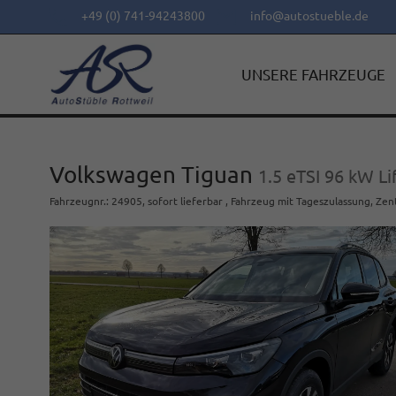
+49 (0) 741-94243800
info@autostueble.de
UNSERE FAHRZEUGE
Volkswagen Tiguan
1.5 eTSI 96 kW L
Fahrzeugnr.
:
24905
,
sofort lieferbar
,
Fahrzeug mit Tageszulassung
, Zen