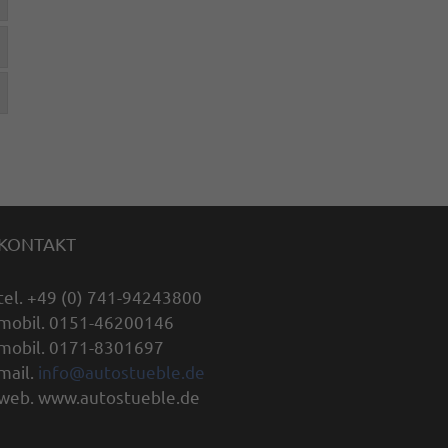
KONTAKT
tel. +49 (0) 741-94243800
mobil. 0151-46200146
mobil. 0171-8301697
mail.
info@autostueble.de
web. www.autostueble.de