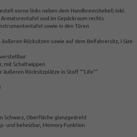
gestell vorne links neben dem Handbremshebel) inkl.
r Armaturentafel und im Gepäckraum rechts
Instrumententafel sowie in den Türen
r
 äußeren Rücksitzen sowie auf dem Beifahrersitz, i-Size-
verstellbar
r, mit Schaltwippen
 äußeren Rücksitzplätze in Stoff ""Life""
r
 in Schwarz, Oberfläche glanzgedreht
app- und beheizbar, Memory-Funktion