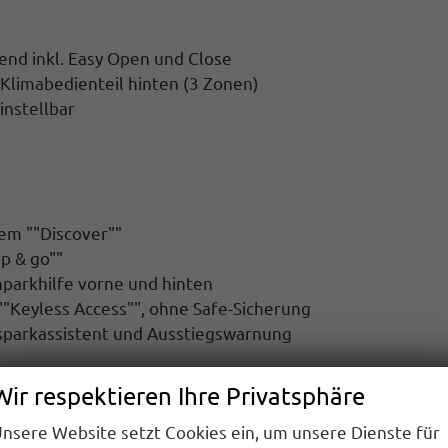
end inkl. Easy Open und Close
 Klimabedienteil hinten (3 Zonen)
instellbar
tem ""Discover""
p & go""
inparkhilfe vorne und hinten
""Keyless Access"", ohne Safe-Sicherung
usparkassistent und Ausstiegswarnung
Wir respektieren Ihre Privatsphäre
000 Km
nsere Website setzt Cookies ein, um unsere Dienste für