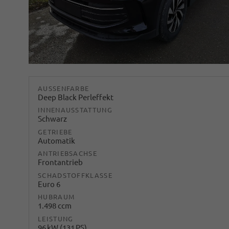
AUSSENFARBE
Deep Black Perleffekt
INNENAUSSTATTUNG
Schwarz
GETRIEBE
Automatik
ANTRIEBSACHSE
Frontantrieb
SCHADSTOFFKLASSE
Euro 6
HUBRAUM
1.498 ccm
LEISTUNG
96 kW (131 PS)