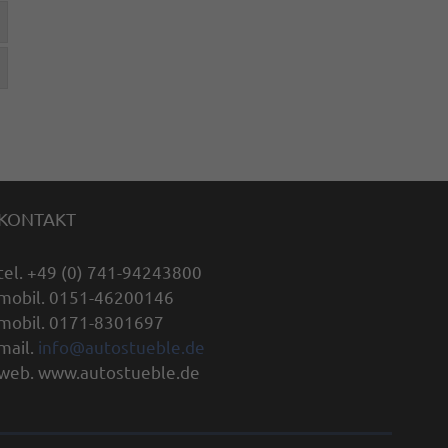
KONTAKT
tel. +49 (0) 741-94243800
mobil. 0151-46200146
mobil. 0171-8301697
mail.
info@autostueble.de
web. www.autostueble.de