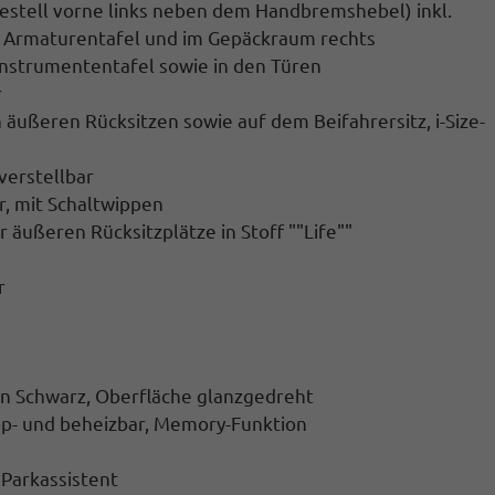
gestell vorne links neben dem Handbremshebel) inkl.
r Armaturentafel und im Gepäckraum rechts
Instrumententafel sowie in den Türen
r
 äußeren Rücksitzen sowie auf dem Beifahrersitz, i-Size-
verstellbar
r, mit Schaltwippen
 äußeren Rücksitzplätze in Stoff ""Life""
r
 in Schwarz, Oberfläche glanzgedreht
app- und beheizbar, Memory-Funktion
 Parkassistent