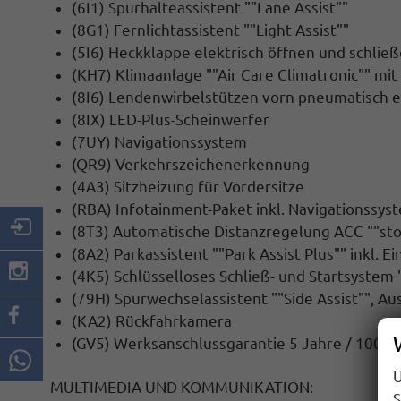
(6I1) Spurhalteassistent ""Lane Assist""
(8G1) Fernlichtassistent ""Light Assist""
(5I6) Heckklappe elektrisch öffnen und schließ
(KH7) Klimaanlage ""Air Care Climatronic"" mit
(8I6) Lendenwirbelstützen vorn pneumatisch e
(8IX) LED-Plus-Scheinwerfer
(7UY) Navigationssystem
(QR9) Verkehrszeichenerkennung
(4A3) Sitzheizung für Vordersitze
(RBA) Infotainment-Paket inkl. Navigationssys
(8T3) Automatische Distanzregelung ACC ""sto
(8A2) Parkassistent ""Park Assist Plus"" inkl. E
(4K5) Schlüsselloses Schließ- und Startsystem 
(79H) Spurwechselassistent ""Side Assist"", A
(KA2) Rückfahrkamera
(GV5) Werksanschlussgarantie 5 Jahre / 100.
U
MULTIMEDIA UND KOMMUNIKATION:
S