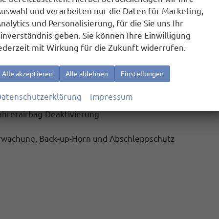
uswahl und verarbeiten nur die Daten für Marketing,
 und Android Auto
nalytics und Personalisierung, für die Sie uns Ihr
inverständnis geben. Sie können Ihre Einwilligung
ebuchsen an der Mittelkonsole hinten, Ladeleistung bis z
ederzeit mit Wirkung für die Zukunft widerrufen.
uktiver Ladefunktion
für 2 Smartphones, Ladeleistung bis
Alle akzeptieren
Alle ablehnen
Einstellungen
atenschutzerklärung
Impressum
fahrerairbag-Deaktivierung
rwachung, Back-up-Horn und Abschleppschutz