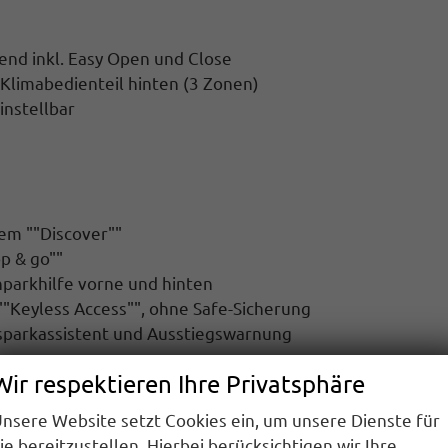
end inkl. Easy Open und Close
 Klimabedienteil hinten (3 Zonen)
instellbar
tem ""Discover""
p & go""
inparkhilfe vorne und hinten
""Keyless Access"", ohne Safe-Sicherung
usparkassistent und Ausstiegswarnung
Wir respektieren Ihre Privatsphäre
000 Km
nsere Website setzt Cookies ein, um unsere Dienste für
ie bereitzustellen. Hierbei berücksichtigen wir Ihre