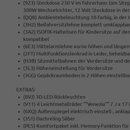
(9Z3) Steckdose 230 V im Fahrerhaus (am Sitz
300W Wechselrichter, 12 Volt Steckdose in de
(QQ8) Ambientebeleuchtung 10-farbig, in der 
(3H2) Beifahrersitzlehne komplett umklappba
(3A2) ISOFIX-Halteösen für Kindersitze auf den
kompatibel
(6E3) Mittelarmlehne vorne höhen und längen
(2FT) Multifunktionslenkrad in Leder, beheizba
(N3B) Sitzmittelbahnen der Vordersitze und der
(3L3) Höheneinstellung für Vordersitze
(3GG) Gepäckraumboden in 2 Höhen einstellba
EXTRAS:
(8VJ) 3D-LED-Rückleuchten
(V11) 4 Leichtmetallräder ""Venezia"" 7 J x 17
(6XQ) Außenspiegel elektrisch einstell-, ankl
(3S1) Dachreling Silber
(PE5) Komfortpaket inkl. Memory-Funktion für