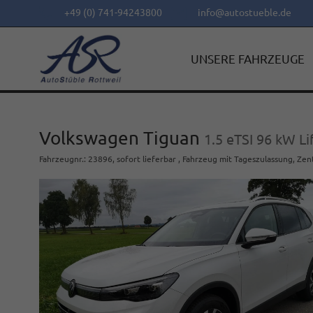
+49 (0) 741-94243800
info@autostueble.de
UNSERE FAHRZEUGE
Volkswagen Tiguan
1.5 eTSI 96 kW L
Fahrzeugnr.
:
23896
,
sofort lieferbar
,
Fahrzeug mit Tageszulassung
, Zen