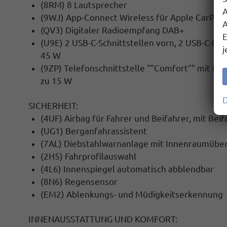
(8RM) 8 Lautsprecher
A
(9WJ) App-Connect Wireless für Apple CarPlay
A
(QV3) Digitaler Radioempfang DAB+
E
(U9E) 2 USB-C-Schnittstellen vorn, 2 USB-C-Lad
j
45 W
(9ZP) Telefonschnittstelle ""Comfort"" mit
ind
zu 15 W
D
SICHERHEIT:
(4UF) Airbag für Fahrer und Beifahrer, mit Bei
(UG1) Berganfahrassistent
(7AL) Diebstahlwarnanlage mit Innenraumübe
(2H5) Fahrprofilauswahl
(4L6) Innenspiegel automatisch abblendbar
(8N6) Regensensor
(EM2) Ablenkungs- und Müdigkeitserkennung
INNENAUSSTATTUNG UND KOMFORT: