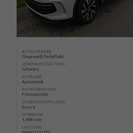
AUSSENFARBE
Onyxweiß Perleffekt
INNENAUSSTATTUNG
Schwarz
GETRIEBE
Automatik
ANTRIEBSACHSE
Frontantrieb
SCHADSTOFFKLASSE
Euro 6
HUBRAUM
1.498 ccm
LEISTUNG
96 kW (131 PS)