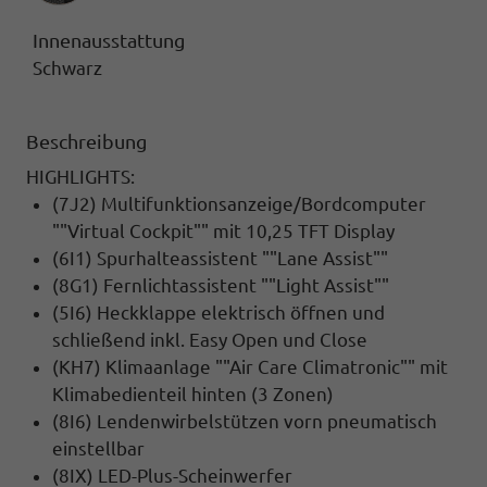
Innenausstattung
Schwarz
Beschreibung
HIGHLIGHTS:
(7J2) Multifunktionsanzeige/Bordcomputer
""Virtual Cockpit"" mit 10,25 TFT Display
(6I1) Spurhalteassistent ""Lane Assist""
(8G1) Fernlichtassistent ""Light Assist""
(5I6) Heckklappe elektrisch öffnen und
schließend inkl. Easy Open und Close
(KH7) Klimaanlage ""Air Care Climatronic"" mit
Klimabedienteil hinten (3 Zonen)
(8I6) Lendenwirbelstützen vorn pneumatisch
einstellbar
(8IX) LED-Plus-Scheinwerfer