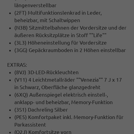
längenverstellbar
(2FT) Multifunktionslenkrad in Leder,
beheizbar, mit Schaltwippen
(N3B) Sitzmittelbahnen der Vordersitze und der
äußeren Rücksitzplätze in Stoff ""Life""
(3L3) Höheneinstellung für Vordersitze
(3GG) Gepäckraumboden in 2 Höhen einstellbar
EXTRAS:
(8VJ) 3D-LED-Rückleuchten
(V11) 4 Leichtmetallräder ""Venezia"" 7 J x 17
in Schwarz, Oberfläche glanzgedreht
(6XQ) Außenspiegel elektrisch einstell-,
anklapp- und beheizbar, Memory-Funktion
(3S1) Dachreling Silber
(PE5) Komfortpaket inkl. Memory-Funktion für
Parkassistent
(Q2J) Komfortsitze vorn