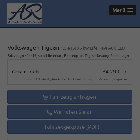
Menü
Volkswagen Tiguan
1.5 eTSI 96 kW Life Navi ACC LED
Fahrzeugnr.
:
24415
,
sofort lieferbar
,
Fahrzeug mit Tageszulassung
, Zentrallager
34.290,– €
Gesamtpreis
incl. 19% MwSt., den Kosten für Überführung und Zulassungspapieren
Fahrzeug anfragen
Wir rufen Sie an
Fahrzeugexposé (PDF)