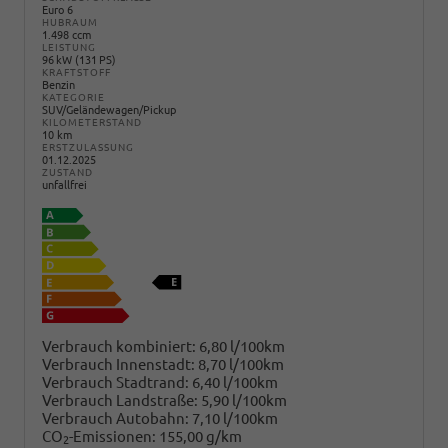
Euro 6
HUBRAUM
1.498 ccm
LEISTUNG
96 kW (131 PS)
KRAFTSTOFF
Benzin
KATEGORIE
SUV/Geländewagen/Pickup
KILOMETERSTAND
10 km
ERSTZULASSUNG
01.12.2025
ZUSTAND
unfallfrei
Verbrauch kombiniert:
6,80 l/100km
Verbrauch Innenstadt:
8,70 l/100km
Verbrauch Stadtrand:
6,40 l/100km
Verbrauch Landstraße:
5,90 l/100km
Verbrauch Autobahn:
7,10 l/100km
CO
-Emissionen:
155,00 g/km
2