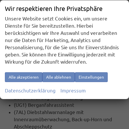
(8RM) 8 Lautsprecher
Wir respektieren Ihre Privatsphäre
(9WJ) App-Connect Wireless für Apple CarPlay
Unsere Website setzt Cookies ein, um unsere
und Android Auto
Dienste für Sie bereitzustellen. Hierbei
(QV3) Digitaler Radioempfang DAB+
berücksichtigen wir Ihre Auswahl und verarbeiten
(U9E) 2 USB-C-Schnittstellen vorn, 2 USB-C-
nur die Daten für Marketing, Analytics und
Ladebuchsen an der Mittelkonsole hinten,
Personalisierung, für die Sie uns Ihr Einverständnis
Ladeleistung bis zu 45 W
geben. Sie können Ihre Einwilligung jederzeit mit
(9ZP) Telefonschnittstelle ""Comfort"" mit
Wirkung für die Zukunft widerrufen.
induktiver Ladefunktion
für 2 Smartphones,
Ladeleistung bis zu 15 W
Alle akzeptieren
Alle ablehnen
Einstellungen
SICHERHEIT:
Datenschutzerklärung
Impressum
(4UF) Airbag für Fahrer und Beifahrer, mit
Beifahrerairbag-Deaktivierung
(UG1) Berganfahrassistent
(7AL) Diebstahlwarnanlage mit
Innenraumüberwachung, Back-up-Horn und
Abschleppschutz