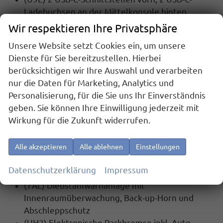
Ladebuchsen an der Mittelkonsole hinten,
Ladeleistung bis zu 45 W
Wir respektieren Ihre Privatsphäre
(9WJ) App-Connect Wireless für Apple CarPlay
Unsere Website setzt Cookies ein, um unsere
und Android Auto
Dienste für Sie bereitzustellen. Hierbei
(QV3) DAB+ Digitaler Radioempfang
berücksichtigen wir Ihre Auswahl und verarbeiten
(QH1) Sprachsteuerung
nur die Daten für Marketing, Analytics und
(YOS) Vorbereitet für ""VW Connect"" und ""VW
Personalisierung, für die Sie uns Ihr Einverständnis
Connect Plus""
geben. Sie können Ihre Einwilligung jederzeit mit
Wirkung für die Zukunft widerrufen.
SICHERHEIT:
(EM2) Ablenkungs- und Müdigkeitserkennung
Alle akzeptieren
Alle ablehnen
Einstellungen
(UG1) Berganfahrassistent
(4UF) Airbag für Fahrer und Beifahrer, mit
Datenschutzerklärung
Impressum
Beifahrerairbag-Deaktivierung
(7AL) Diebstahlwarnanlage mit
Innenraumüberwachung, Back-up-Horn und
Abschleppschutz
(UH2) Elektronische Parkbremse inkl. Auto-