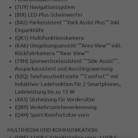
(7UY) Navigationssystem
(8IX) LED-Plus-Scheinwerfer
(8A2) Parkassistent ""Park Assist Plus"" inkl.
Einparkhilfe
(QK1) Multifunktionskamera
(KA6) Umgebungsansicht ""Area View"" inkl.
Rückfahrkamera ""Rear View""
(79H) Spurwechselassistent ""Side Assist"",
Ausparkassistent und Ausstiegswarnung
(9ZQ) Telefonschnittstelle ""Comfort"" mit
induktiver Ladefunktion für 2 Smartphones,
Ladeleistung bis zu 15 W
(4A3) Sitzheizung für Vordersitze
(QR9) Verkehrszeichenerkennung
(Q4H) Sport-Komfortsitze vorn
MULTIMEDIA UND KOMMUNIKATION:
(U9E) 2 USB-C-Schnittstellen vorn, 2 USB-C-