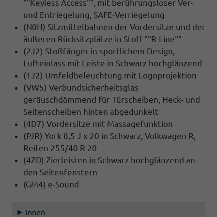
""Keyless Access"", mit berührungsloser Ver-
und Entriegelung, SAFE-Verriegelung
(N0H) Sitzmittelbahnen der Vordersitze und der
äußeren Rücksitzplätze in Stoff ""R-Line""
(2J2) Stoßfänger in sportlichem Design,
Lufteinlass mit Leiste in Schwarz hochglänzend
(1J2) Umfeldbeleuchtung mit Logoprojektion
(VW5) Verbundsicherheitsglas
geräuschdämmend für Türscheiben, Heck- und
Seitenscheiben hinten abgedunkelt
(4D7) Vordersitze mit Massagefunktion
(PJR) York 8,5 J x 20 in Schwarz, Volkwagen R,
Reifen 255/40 R 20
(4ZD) Zierleisten in Schwarz hochglänzend an
den Seitenfenstern
(GM4) e-Sound
Innen