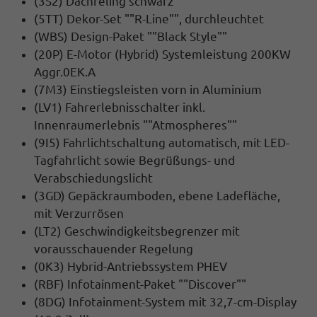
(3S2) Dachreling schwarz
(5TT) Dekor-Set ""R-Line"", durchleuchtet
(WBS) Design-Paket ""Black Style""
(20P) E-Motor (Hybrid) Systemleistung 200KW
Aggr.0EK.A
(7M3) Einstiegsleisten vorn in Aluminium
(LV1) Fahrerlebnisschalter inkl.
Innenraumerlebnis ""Atmospheres""
(9I5) Fahrlichtschaltung automatisch, mit LED-
Tagfahrlicht sowie Begrüßungs- und
Verabschiedungslicht
(3GD) Gepäckraumboden, ebene Ladefläche,
mit Verzurrösen
(LT2) Geschwindigkeitsbegrenzer mit
vorausschauender Regelung
(0K3) Hybrid-Antriebssystem PHEV
(RBF) Infotainment-Paket ""Discover""
(8DG) Infotainment-System mit 32,7-cm-Display