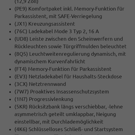
(12,9 Zoll)
(PE9) Komfortpaket inkl. Memory-Funktion für
Parkassistent, mit SAFE-Verriegelung
(JX1) Kreuzungsassistent
(76C) Ladekabel Mode 3 Typ 2, 16 A
(UD8) Leiste zwischen den Scheinwerfern und
Rückleuchten sowie Türgriffmulden beleuchtet
(8Q5) Leuchtweitenregulierung dynamisch, mit
dynamischem Kurvenfahrlicht
(FT4) Memory-Funktion für Parkassistent
(EV3) Netzladekabel für Haushalts-Steckdose
(3CX) Netztrennwand
(7W7) Proaktives Insassenschutzsystem
(1N7) Progressivlenkung
(5KR) Rücksitzbank längs verschiebbar, -lehne
asymmetrisch geteilt umklappbar, Neigung
einstellbar, mit Durchlademöglichkeit
(4K6) Schlüsselloses Schließ- und Startsystem