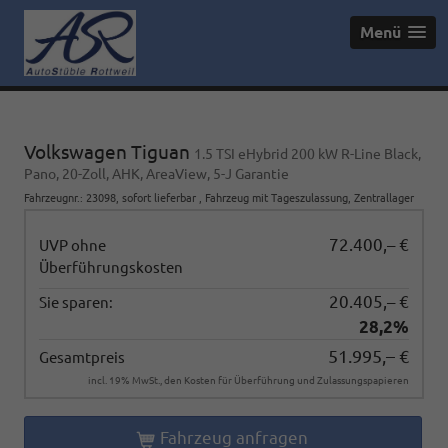
Menü
Volkswagen Tiguan
1.5 TSI eHybrid 200 kW R-Line Black,
Pano, 20-Zoll, AHK, AreaView, 5-J Garantie
Fahrzeugnr.
:
23098
,
sofort lieferbar
,
Fahrzeug mit Tageszulassung
, Zentrallager
72.400,– €
UVP ohne
Überführungskosten
20.405,– €
Sie sparen:
28,2%
51.995,– €
Gesamtpreis
incl. 19% MwSt., den Kosten für Überführung und Zulassungspapieren
Fahrzeug anfragen