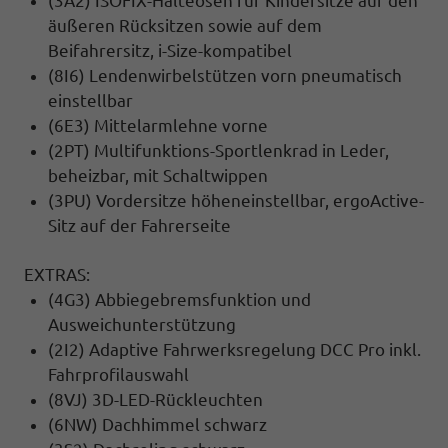
(3A2) ISOFIX-Halteösen für Kindersitze auf den
äußeren Rücksitzen sowie auf dem
Beifahrersitz, i-Size-kompatibel
(8I6) Lendenwirbelstützen vorn pneumatisch
einstellbar
(6E3) Mittelarmlehne vorne
(2PT) Multifunktions-Sportlenkrad in Leder,
beheizbar, mit Schaltwippen
(3PU) Vordersitze höheneinstellbar, ergoActive-
Sitz auf der Fahrerseite
EXTRAS:
(4G3) Abbiegebremsfunktion und
Ausweichunterstützung
(2I2) Adaptive Fahrwerksregelung DCC Pro inkl.
Fahrprofilauswahl
(8VJ) 3D-LED-Rückleuchten
(6NW) Dachhimmel schwarz