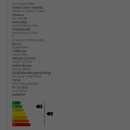
AUSSENFARBE
Oyster Silver Metallic
INNENAUSSTATTUNG
Schwarz
GETRIEBE
Automatik
ANTRIEBSACHSE
Frontantrieb
PARTIKELFILTER
1
SCHADSTOFFKLASSE
Euro 6
HUBRAUM
1.498 ccm
LEISTUNG
200 kW (272 PS)
KRAFTSTOFF
Hybrid Benzin
KATEGORIE
SUV/Geländewagen/Pickup
KILOMETERSTAND
10 km
ERSTZULASSUNG
01.12.2025
ZUSTAND
unfallfrei