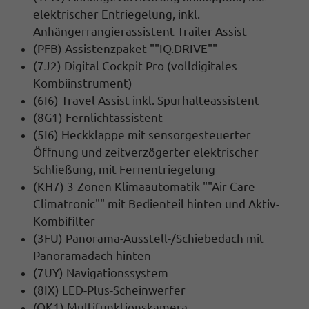
elektrischer Entriegelung, inkl.
Anhängerrangierassistent Trailer Assist
(PFB) Assistenzpaket ""IQ.DRIVE""
(7J2) Digital Cockpit Pro (volldigitales
Kombiinstrument)
(6I6) Travel Assist inkl. Spurhalteassistent
(8G1) Fernlichtassistent
(5I6) Heckklappe mit sensorgesteuerter
Öffnung und zeitverzögerter elektrischer
Schließung, mit Fernentriegelung
(KH7) 3-Zonen Klimaautomatik ""Air Care
Climatronic"" mit Bedienteil hinten und Aktiv-
Kombifilter
(3FU) Panorama-Ausstell-/Schiebedach mit
Panoramadach hinten
(7UY) Navigationssystem
(8IX) LED-Plus-Scheinwerfer
(QK1) Multifunktionskamera