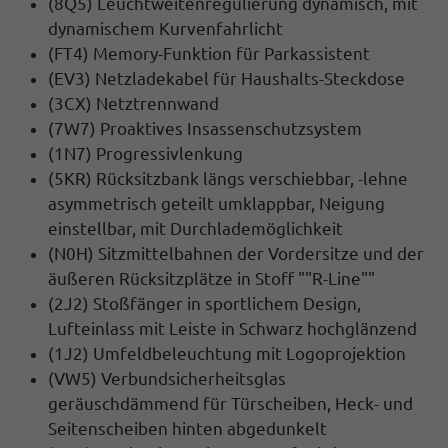
(8Q5) Leuchtweitenregulierung dynamisch, mit
dynamischem Kurvenfahrlicht
(FT4) Memory-Funktion für Parkassistent
(EV3) Netzladekabel für Haushalts-Steckdose
(3CX) Netztrennwand
(7W7) Proaktives Insassenschutzsystem
(1N7) Progressivlenkung
(5KR) Rücksitzbank längs verschiebbar, -lehne
asymmetrisch geteilt umklappbar, Neigung
einstellbar, mit Durchlademöglichkeit
(N0H) Sitzmittelbahnen der Vordersitze und der
äußeren Rücksitzplätze in Stoff ""R-Line""
(2J2) Stoßfänger in sportlichem Design,
Lufteinlass mit Leiste in Schwarz hochglänzend
(1J2) Umfeldbeleuchtung mit Logoprojektion
(VW5) Verbundsicherheitsglas
geräuschdämmend für Türscheiben, Heck- und
Seitenscheiben hinten abgedunkelt