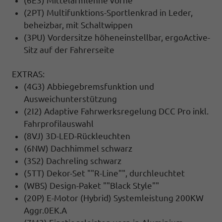
(6E3) Mittelarmlehne vorne
(2PT) Multifunktions-Sportlenkrad in Leder,
beheizbar, mit Schaltwippen
(3PU) Vordersitze höheneinstellbar, ergoActive-
Sitz auf der Fahrerseite
EXTRAS:
(4G3) Abbiegebremsfunktion und
Ausweichunterstützung
(2I2) Adaptive Fahrwerksregelung DCC Pro inkl.
Fahrprofilauswahl
(8VJ) 3D-LED-Rückleuchten
(6NW) Dachhimmel schwarz
(3S2) Dachreling schwarz
(5TT) Dekor-Set ""R-Line"", durchleuchtet
(WBS) Design-Paket ""Black Style""
(20P) E-Motor (Hybrid) Systemleistung 200KW
Aggr.0EK.A