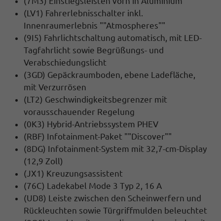
(7M3) Einstiegsleisten vorn in Aluminium
(LV1) Fahrerlebnisschalter inkl.
Innenraumerlebnis ""Atmospheres""
(9I5) Fahrlichtschaltung automatisch, mit LED-
Tagfahrlicht sowie Begrüßungs- und
Verabschiedungslicht
(3GD) Gepäckraumboden, ebene Ladefläche,
mit Verzurrösen
(LT2) Geschwindigkeitsbegrenzer mit
vorausschauender Regelung
(0K3) Hybrid-Antriebssystem PHEV
(RBF) Infotainment-Paket ""Discover""
(8DG) Infotainment-System mit 32,7-cm-Display
(12,9 Zoll)
(JX1) Kreuzungsassistent
(76C) Ladekabel Mode 3 Typ 2, 16 A
(UD8) Leiste zwischen den Scheinwerfern und
Rückleuchten sowie Türgriffmulden beleuchtet