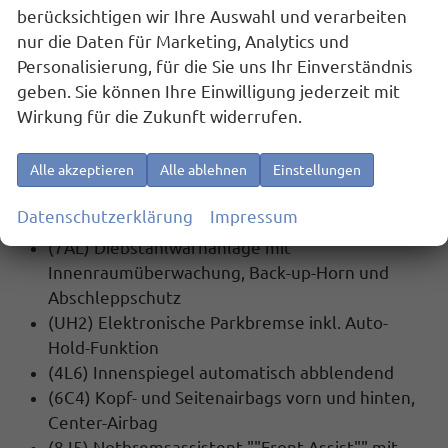
berücksichtigen wir Ihre Auswahl und verarbeiten
(QH1) Sprachsteuerung
nur die Daten für Marketing, Analytics und
(YOS) Vorbereitet für ""VW Connect"" und ""VW
Personalisierung, für die Sie uns Ihr Einverständnis
Connect Plus""
geben. Sie können Ihre Einwilligung jederzeit mit
Wirkung für die Zukunft widerrufen.
SICHERHEIT:
(EM2) Ablenkungs- und Müdigkeitserkennung
Alle akzeptieren
Alle ablehnen
Einstellungen
(UG1) Berganfahrassistent
(4UF) Airbag für Fahrer und Beifahrer, mit
Datenschutzerklärung
Impressum
Beifahrerairbag-Deaktivierung
(7AL) Diebstahlwarnanlage mit
Innenraumüberwachung, Back-up-Horn und
Abschleppschutz
(UH2) Elektronische Parkbremse inkl. Auto-
Hold-Funktion
(4L6) Innenspiegel automatisch abblendend
(6C4) Kopf- und Seitenairbags vorn und hinten,
Center-Airbag
(8J5) Notbremsassistent ""Front Assist"" mit