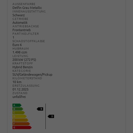
AUSSENFARBE
Delfin Grau Metallic
INNENAUSSTATTUNG
Schwarz
GETRIEBE
Automatik
ANTRIEBSACHSE
Frontantrieb
PARTIKELFILTER
1
SCHADSTOFFKLASSE
Euro 6
HUBRAUM
1.498 ccm
LEISTUNG
200 kW (272 PS)
KRAFTSTOFF
Hybrid Benzin
KATEGORIE
SUV/Geländewagen/Pickup
KILOMETERSTAND
10 km
ERSTZULASSUNG
01.12.2025
ZUSTAND
unfallfrei