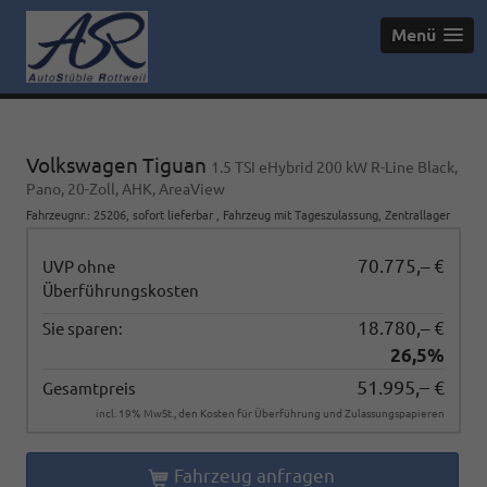
Menü
Volkswagen Tiguan
1.5 TSI eHybrid 200 kW R-Line Black,
Pano, 20-Zoll, AHK, AreaView
Fahrzeugnr.
:
25206
,
sofort lieferbar
,
Fahrzeug mit Tageszulassung
, Zentrallager
70.775,– €
UVP ohne
Überführungskosten
18.780,– €
Sie sparen:
26,5%
51.995,– €
Gesamtpreis
incl. 19% MwSt., den Kosten für Überführung und Zulassungspapieren
Fahrzeug anfragen