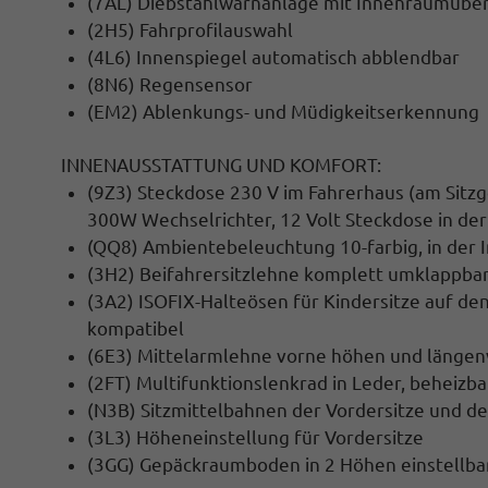
(7AL) Diebstahlwarnanlage mit Innenraumübe
(2H5) Fahrprofilauswahl
(4L6) Innenspiegel automatisch abblendbar
(8N6) Regensensor
(EM2) Ablenkungs- und Müdigkeitserkennung
INNENAUSSTATTUNG UND KOMFORT:
(9Z3) Steckdose 230 V im Fahrerhaus (am Sitz
300W Wechselrichter, 12 Volt Steckdose in de
(QQ8) Ambientebeleuchtung 10-farbig, in der 
(3H2) Beifahrersitzlehne komplett umklappba
(3A2) ISOFIX-Halteösen für Kindersitze auf den
kompatibel
(6E3) Mittelarmlehne vorne höhen und längen
(2FT) Multifunktionslenkrad in Leder, beheizba
(N3B) Sitzmittelbahnen der Vordersitze und der
(3L3) Höheneinstellung für Vordersitze
(3GG) Gepäckraumboden in 2 Höhen einstellba