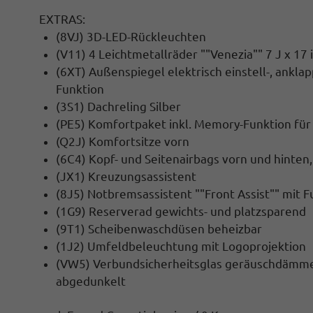
EXTRAS:
(8VJ) 3D-LED-Rückleuchten
(V11) 4 Leichtmetallräder ""Venezia"" 7 J x 17
(6XT) Außenspiegel elektrisch einstell-, ankla
Funktion
(3S1) Dachreling Silber
(PE5) Komfortpaket inkl. Memory-Funktion für
(Q2J) Komfortsitze vorn
(6C4) Kopf- und Seitenairbags vorn und hinten
(JX1) Kreuzungsassistent
(8J5) Notbremsassistent ""Front Assist"" mit
(1G9) Reserverad gewichts- und platzsparend
(9T1) Scheibenwaschdüsen beheizbar
(1J2) Umfeldbeleuchtung mit Logoprojektion
(VW5) Verbundsicherheitsglas geräuschdämmen
abgedunkelt