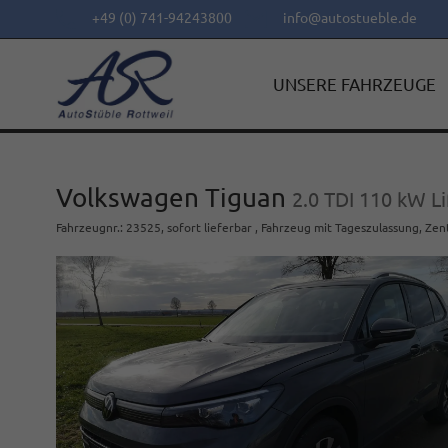
+49 (0) 741-94243800
info@autostueble.de
UNSERE FAHRZEUGE
Volkswagen Tiguan
2.0 TDI 110 kW L
Fahrzeugnr.
:
23525
,
sofort lieferbar
,
Fahrzeug mit Tageszulassung
, Zen