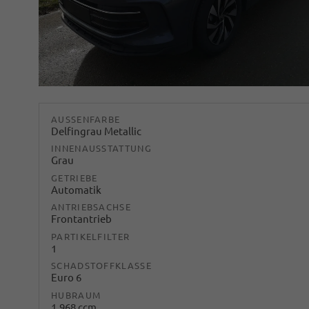
AUSSENFARBE
Delfingrau Metallic
INNENAUSSTATTUNG
Grau
GETRIEBE
Automatik
ANTRIEBSACHSE
Frontantrieb
PARTIKELFILTER
1
SCHADSTOFFKLASSE
Euro 6
HUBRAUM
1.968 ccm