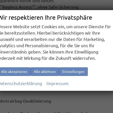
inparkhilfe vorne und hinten
""Keyless Access"", ohne Safe-Sicherung
usparkassistent und Ausstiegswarnung
Wir respektieren Ihre Privatsphäre
rad Kamera
000 Km
nsere Website setzt Cookies ein, um unsere Dienste für
ie bereitzustellen. Hierbei berücksichtigen wir Ihre
uswahl und verarbeiten nur die Daten für Marketing,
nalytics und Personalisierung, für die Sie uns Ihr
 und Android Auto
inverständnis geben. Sie können Ihre Einwilligung
ederzeit mit Wirkung für die Zukunft widerrufen.
ebuchsen an der Mittelkonsole hinten, Ladeleistung bis z
Alle akzeptieren
Alle ablehnen
Einstellungen
uktiver Ladefunktion
für 2 Smartphones, Ladeleistung bis
atenschutzerklärung
Impressum
fahrerairbag-Deaktivierung