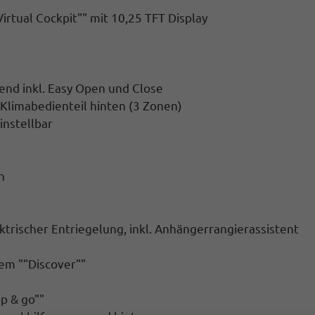
rtual Cockpit"" mit 10,25 TFT Display
end inkl. Easy Open und Close
 Klimabedienteil hinten (3 Zonen)
instellbar
h
trischer Entriegelung, inkl. Anhängerrangierassistent
tem ""Discover""
p & go""