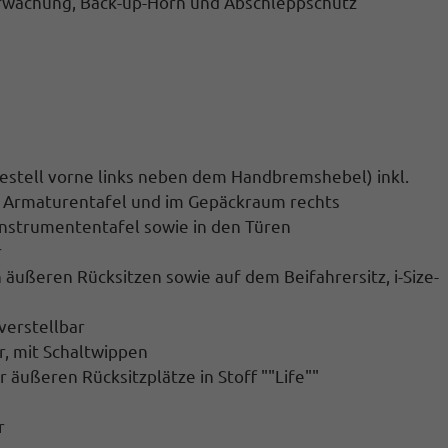
rwachung, Back-up-Horn und Abschleppschutz
gestell vorne links neben dem Handbremshebel) inkl.
r Armaturentafel und im Gepäckraum rechts
Instrumententafel sowie in den Türen
r
 äußeren Rücksitzen sowie auf dem Beifahrersitz, i-Size-
verstellbar
r, mit Schaltwippen
 äußeren Rücksitzplätze in Stoff ""Life""
r