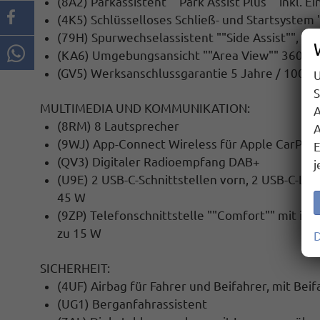
(8A2) Parkassistent ""Park Assist Plus"" inkl. E
(4K5) Schlüsselloses Schließ- und Startsystem 
(79H) Spurwechselassistent ""Side Assist"", A
(KA6) Umgebungsansicht ""Area View"" 360 G
(GV5) Werksanschlussgarantie 5 Jahre / 100.
U
S
MULTIMEDIA UND KOMMUNIKATION:
A
(8RM) 8 Lautsprecher
A
(9WJ) App-Connect Wireless für Apple CarPlay
E
(QV3) Digitaler Radioempfang DAB+
j
(U9E) 2 USB-C-Schnittstellen vorn, 2 USB-C-Lad
45 W
(9ZP) Telefonschnittstelle ""Comfort"" mit
ind
zu 15 W
D
SICHERHEIT:
(4UF) Airbag für Fahrer und Beifahrer, mit Bei
(UG1) Berganfahrassistent