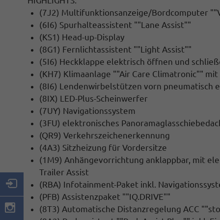
HIGHLIGHTS:
(7J2) Multifunktionsanzeige/Bordcomputer ""Vi
(6I6) Spurhalteassistent ""Lane Assist""
(KS1) Head-up-Display
(8G1) Fernlichtassistent ""Light Assist""
(5I6) Heckklappe elektrisch öffnen und schließ
(KH7) Klimaanlage ""Air Care Climatronic"" mit
(8I6) Lendenwirbelstützen vorn pneumatisch e
(8IX) LED-Plus-Scheinwerfer
(7UY) Navigationssystem
(3FU) elektronisches Panoramaglasschiebedac
(QR9) Verkehrszeichenerkennung
(4A3) Sitzheizung für Vordersitze
(1M9) Anhängevorrichtung anklappbar, mit elek
Trailer Assist
(RBA) Infotainment-Paket inkl. Navigationssys
(PFB) Assistenzpaket ""IQ.DRIVE""
(8T3) Automatische Distanzregelung ACC ""sto