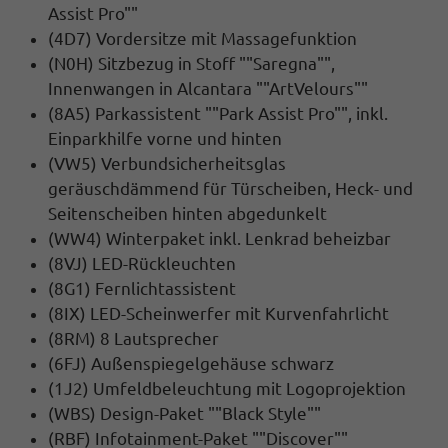
Assist Pro""
(4D7) Vordersitze mit Massagefunktion
(N0H) Sitzbezug in Stoff ""Saregna"",
Innenwangen in Alcantara ""ArtVelours""
(8A5) Parkassistent ""Park Assist Pro"", inkl.
Einparkhilfe vorne und hinten
(VW5) Verbundsicherheitsglas
geräuschdämmend für Türscheiben, Heck- und
Seitenscheiben hinten abgedunkelt
(WW4) Winterpaket inkl. Lenkrad beheizbar
(8VJ) LED-Rückleuchten
(8G1) Fernlichtassistent
(8IX) LED-Scheinwerfer mit Kurvenfahrlicht
(8RM) 8 Lautsprecher
(6FJ) Außenspiegelgehäuse schwarz
(1J2) Umfeldbeleuchtung mit Logoprojektion
(WBS) Design-Paket ""Black Style""
(RBF) Infotainment-Paket ""Discover""