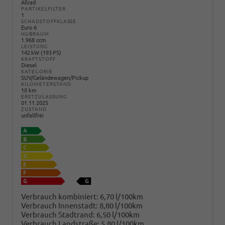
Allrad
PARTIKELFILTER
1
SCHADSTOFFKLASSE
Euro 6
HUBRAUM
1.968 ccm
LEISTUNG
142 kW (193 PS)
KRAFTSTOFF
Diesel
KATEGORIE
SUV/Geländewagen/Pickup
KILOMETERSTAND
10 km
ERSTZULASSUNG
01.11.2025
ZUSTAND
unfallfrei
Verbrauch kombiniert:
6,70 l/100km
Verbrauch Innenstadt:
8,80 l/100km
Verbrauch Stadtrand:
6,50 l/100km
Verbrauch Landstraße:
5,80 l/100km