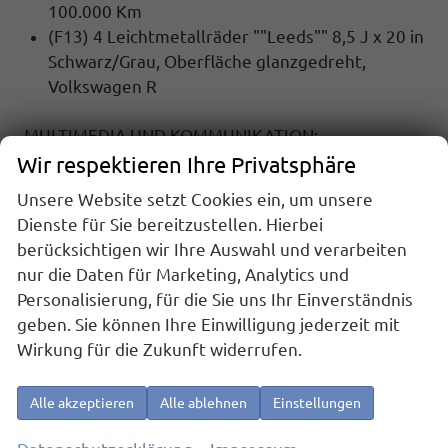
100.000 Km
(F13) 4 Leichtmetallräder ""Leeds"" 8,5 J x 20 in
Schwarz/Grau, Oberfläche glanzgedreht,
Volkswagen R
MULTIMEDIA UND KOMMUNIKATION:
(QV3) Digitaler Radioempfang DAB+
Wir respektieren Ihre Privatsphäre
(9ZQ) Telefonschnittstelle ""Comfort"" mit
Unsere Website setzt Cookies ein, um unsere
induktiver Ladefunktion für 2 Smartphones,
Dienste für Sie bereitzustellen. Hierbei
Ladeleistung bis zu 15 W
berücksichtigen wir Ihre Auswahl und verarbeiten
(U9E) 2 USB-C-Schnittstellen vorn, 2 USB-C-
nur die Daten für Marketing, Analytics und
Ladebuchsen an der Mittelkonsole hinten,
Personalisierung, für die Sie uns Ihr Einverständnis
Ladeleistung bis zu 45 W
geben. Sie können Ihre Einwilligung jederzeit mit
(9WJ) App-Connect Wireless für Apple CarPlay
Wirkung für die Zukunft widerrufen.
und Android Auto
(QH1) Sprachassistent IDA
Alle akzeptieren
Alle ablehnen
Einstellungen
SICHERHEIT: