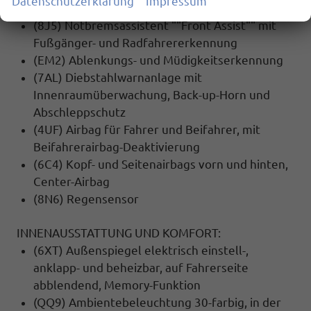
Datenschutzerklärung
Impressum
(4L6) Innenspiegel automatisch abblendbar
(8J5) Notbremsassistent ""Front Assist"" mit
Fußgänger- und Radfahrererkennung
(EM2) Ablenkungs- und Müdigkeitserkennung
(7AL) Diebstahlwarnanlage mit
Innenraumüberwachung, Back-up-Horn und
Abschleppschutz
(4UF) Airbag für Fahrer und Beifahrer, mit
Beifahrerairbag-Deaktivierung
(6C4) Kopf- und Seitenairbags vorn und hinten,
Center-Airbag
(8N6) Regensensor
INNENAUSSTATTUNG UND KOMFORT:
(6XT) Außenspiegel elektrisch einstell-,
anklapp- und beheizbar, auf Fahrerseite
abblendend, Memory-Funktion
(QQ9) Ambientebeleuchtung 30-farbig, in der