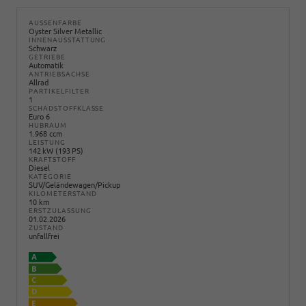
AUSSENFARBE
Oyster Silver Metallic
INNENAUSSTATTUNG
Schwarz
GETRIEBE
Automatik
ANTRIEBSACHSE
Allrad
PARTIKELFILTER
1
SCHADSTOFFKLASSE
Euro 6
HUBRAUM
1.968 ccm
LEISTUNG
142 kW (193 PS)
KRAFTSTOFF
Diesel
KATEGORIE
SUV/Geländewagen/Pickup
KILOMETERSTAND
10 km
ERSTZULASSUNG
01.02.2026
ZUSTAND
unfallfrei