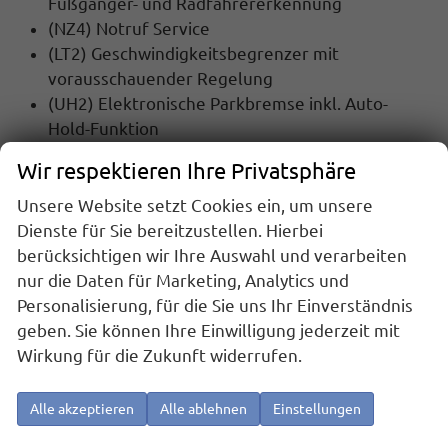
Fußgänger- und Radfahrererkennung
(NZ4) Notruf Service
(LT2) Geschwindigkeitsbegrenzer mit
vorausschauender Regelung
(UH2) Elektronische Parkbremse inkl. Auto-
Hold-Funktion
(4UF) Airbag für Fahrer und Beifahrer, mit
Wir respektieren Ihre Privatsphäre
Beifahrerairbag-Deaktivierung
(6C4) Kopf- und Seitenairbags vorn und hinten,
Unsere Website setzt Cookies ein, um unsere
Center-Airbag
Dienste für Sie bereitzustellen. Hierbei
(8N6) Regensensor
berücksichtigen wir Ihre Auswahl und verarbeiten
(8A5) Parkassistent ""Park Assist Pro"", inkl.
nur die Daten für Marketing, Analytics und
Einparkhilfe
Personalisierung, für die Sie uns Ihr Einverständnis
geben. Sie können Ihre Einwilligung jederzeit mit
INNENAUSSTATTUNG UND KOMFORT:
Wirkung für die Zukunft widerrufen.
(6XT) Außenspiegel elektrisch einstell-,
anklapp- und beheizbar, auf Fahrerseite
Alle akzeptieren
Alle ablehnen
Einstellungen
abblendend, Memory-Funktion