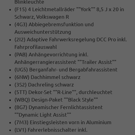
Blinkleuchte
(F15) 4 Leichtmetallräder ""York"" 8,5 J x 20 in
Schwarz, Volkswagen R
(4G3) Abbiegebremsfunktion und
Ausweichunterstützung
(2I2) Adaptive Fahrwerksregelung DCC Pro inkl.
Fahrprofilauswahl
(PAB) Anhängevorrichtung inkl.
Anhängerrangierassistent ""Trailer Assist""
(UG5) Berganfahr- und Bergabfahrassistent
(6NW) Dachhimmel schwarz
(3S2) Dachreling schwarz
(5TT) Dekor-Set ""R-Line"", durchleuchtet
(WBQ) Design-Paket ""Black Style""
(8G7) Dynamischer Fernlichtassistent
""Dynamic Light Assist""
(7M3) Einstiegsleisten vorn in Aluminium
(LV1) Fahrerlebnisschalter inkl.