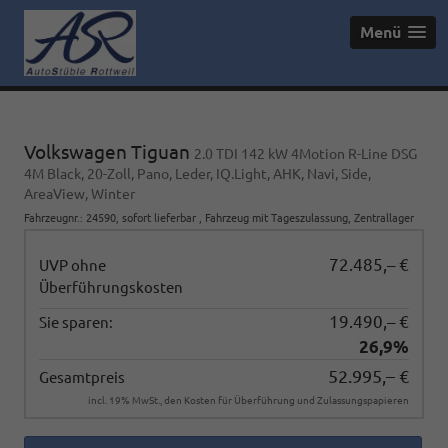
Menü
Volkswagen Tiguan
2.0 TDI 142 kW 4Motion R-Line DSG
4M Black, 20-Zoll, Pano, Leder, IQ.Light, AHK, Navi, Side,
AreaView, Winter
Fahrzeugnr.
:
24590
,
sofort lieferbar
,
Fahrzeug mit Tageszulassung
, Zentrallager
72.485,– €
UVP ohne
Überführungskosten
19.490,– €
Sie sparen:
26,9%
52.995,– €
Gesamtpreis
incl. 19% MwSt., den Kosten für Überführung und Zulassungspapieren