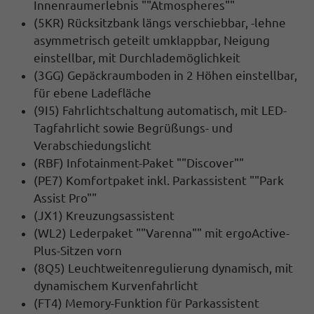
Innenraumerlebnis ""Atmospheres""
(5KR) Rücksitzbank längs verschiebbar, -lehne
asymmetrisch geteilt umklappbar, Neigung
einstellbar, mit Durchlademöglichkeit
(3GG) Gepäckraumboden in 2 Höhen einstellbar,
für ebene Ladefläche
(9I5) Fahrlichtschaltung automatisch, mit LED-
Tagfahrlicht sowie Begrüßungs- und
Verabschiedungslicht
(RBF) Infotainment-Paket ""Discover""
(PE7) Komfortpaket inkl. Parkassistent ""Park
Assist Pro""
(JX1) Kreuzungsassistent
(WL2) Lederpaket ""Varenna"" mit ergoActive-
Plus-Sitzen vorn
(8Q5) Leuchtweitenregulierung dynamisch, mit
dynamischem Kurvenfahrlicht
(FT4) Memory-Funktion für Parkassistent