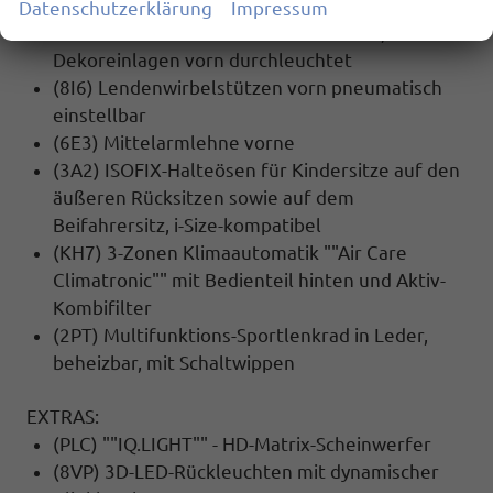
(QQ9) Ambientebeleuchtung 30-farbig, in der
Datenschutzerklärung
Impressum
Instrumententafel sowie in den Türen,
Dekoreinlagen vorn durchleuchtet
(8I6) Lendenwirbelstützen vorn pneumatisch
einstellbar
(6E3) Mittelarmlehne vorne
(3A2) ISOFIX-Halteösen für Kindersitze auf den
äußeren Rücksitzen sowie auf dem
Beifahrersitz, i-Size-kompatibel
(KH7) 3-Zonen Klimaautomatik ""Air Care
Climatronic"" mit Bedienteil hinten und Aktiv-
Kombifilter
(2PT) Multifunktions-Sportlenkrad in Leder,
beheizbar, mit Schaltwippen
EXTRAS:
(PLC) ""IQ.LIGHT"" - HD-Matrix-Scheinwerfer
(8VP) 3D-LED-Rückleuchten mit dynamischer