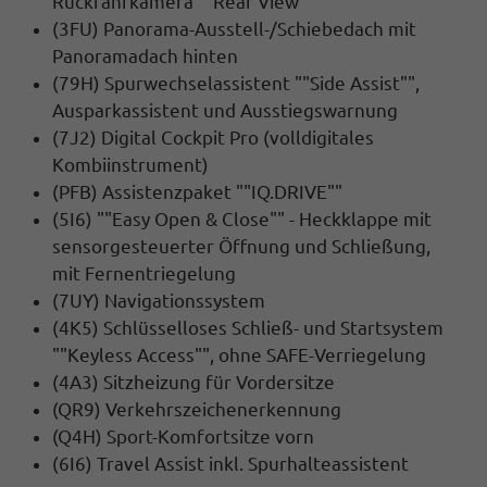
Rückfahrkamera ""Rear View""
(3FU) Panorama-Ausstell-/Schiebedach mit
Panoramadach hinten
(79H) Spurwechselassistent ""Side Assist"",
Ausparkassistent und Ausstiegswarnung
(7J2) Digital Cockpit Pro (volldigitales
Kombiinstrument)
(PFB) Assistenzpaket ""IQ.DRIVE""
(5I6) ""Easy Open & Close"" - Heckklappe mit
sensorgesteuerter Öffnung und Schließung,
mit Fernentriegelung
(7UY) Navigationssystem
(4K5) Schlüsselloses Schließ- und Startsystem
""Keyless Access"", ohne SAFE-Verriegelung
(4A3) Sitzheizung für Vordersitze
(QR9) Verkehrszeichenerkennung
(Q4H) Sport-Komfortsitze vorn
(6I6) Travel Assist inkl. Spurhalteassistent