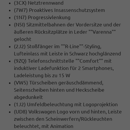
(3CX) Netztrennwand
(7W7) Proaktives Insassenschutzsystem
(1N7) Progressivlenkung
(N5I) Sitzmittelbahnen der Vordersitze und der
äußeren Rücksitzplätze in Leder ""Varenna""
gelocht
(2J2) Stoßfänger im ""R-Line""-Styling,
Lufteinlass mit Leiste in Schwarz hochglänzend
(9ZQ) Telefonschnittstelle ""Comfort"" mit
induktiver Ladefunktion für 2 Smartphones,
Ladeleistung bis zu 15 W
(VW5) Türscheiben geräuschdämmend,
Seitenscheiben hinten und Heckscheibe
abgedunkelt
(1J2) Umfeldbeleuchtung mit Logoprojektion
(UD8) Volkswagen Logo vorn und hinten, Leiste
zwischen den Scheinwerfern/Rückleuchten
beleuchtet, mit Animation