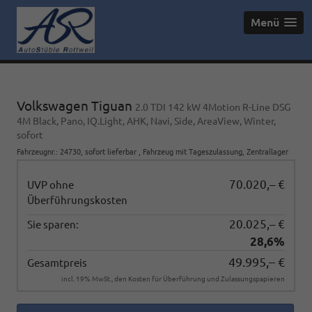
Menü
Volkswagen Tiguan
2.0 TDI 142 kW 4Motion R-Line DSG
4M Black, Pano, IQ.Light, AHK, Navi, Side, AreaView, Winter,
sofort
Fahrzeugnr.
:
24730
,
sofort lieferbar
,
Fahrzeug mit Tageszulassung
, Zentrallager
70.020,– €
UVP ohne
Überführungskosten
20.025,– €
Sie sparen:
28,6%
49.995,– €
Gesamtpreis
incl. 19% MwSt., den Kosten für Überführung und Zulassungspapieren