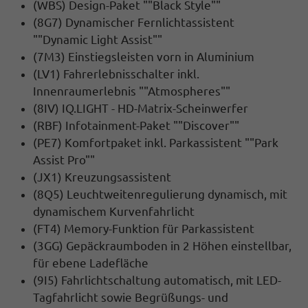
(WBS) Design-Paket ""Black Style""
(8G7) Dynamischer Fernlichtassistent
""Dynamic Light Assist""
(7M3) Einstiegsleisten vorn in Aluminium
(LV1) Fahrerlebnisschalter inkl.
Innenraumerlebnis ""Atmospheres""
(8IV) IQ.LIGHT - HD-Matrix-Scheinwerfer
(RBF) Infotainment-Paket ""Discover""
(PE7) Komfortpaket inkl. Parkassistent ""Park
Assist Pro""
(JX1) Kreuzungsassistent
(8Q5) Leuchtweitenregulierung dynamisch, mit
dynamischem Kurvenfahrlicht
(FT4) Memory-Funktion für Parkassistent
(3GG) Gepäckraumboden in 2 Höhen einstellbar,
für ebene Ladefläche
(9I5) Fahrlichtschaltung automatisch, mit LED-
Tagfahrlicht sowie Begrüßungs- und