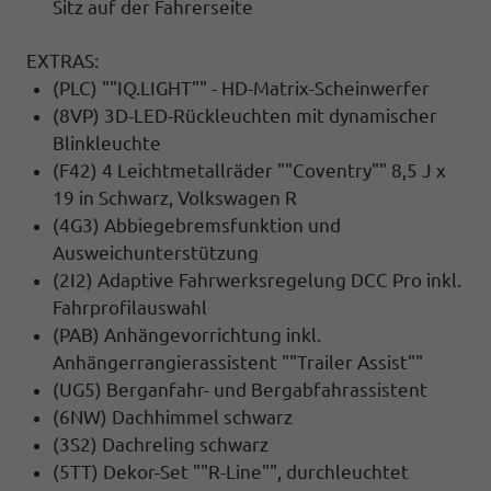
Sitz auf der Fahrerseite
EXTRAS:
(PLC) ""IQ.LIGHT"" - HD-Matrix-Scheinwerfer
(8VP) 3D-LED-Rückleuchten mit dynamischer
Blinkleuchte
(F42) 4 Leichtmetallräder ""Coventry"" 8,5 J x
19 in Schwarz, Volkswagen R
(4G3) Abbiegebremsfunktion und
Ausweichunterstützung
(2I2) Adaptive Fahrwerksregelung DCC Pro inkl.
Fahrprofilauswahl
(PAB) Anhängevorrichtung inkl.
Anhängerrangierassistent ""Trailer Assist""
(UG5) Berganfahr- und Bergabfahrassistent
(6NW) Dachhimmel schwarz
(3S2) Dachreling schwarz
(5TT) Dekor-Set ""R-Line"", durchleuchtet