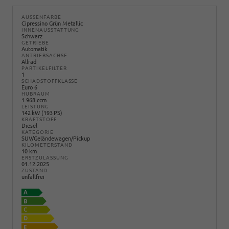
AUSSENFARBE
Cipressino Grün Metallic
INNENAUSSTATTUNG
Schwarz
GETRIEBE
Automatik
ANTRIEBSACHSE
Allrad
PARTIKELFILTER
1
SCHADSTOFFKLASSE
Euro 6
HUBRAUM
1.968 ccm
LEISTUNG
142 kW (193 PS)
KRAFTSTOFF
Diesel
KATEGORIE
SUV/Geländewagen/Pickup
KILOMETERSTAND
10 km
ERSTZULASSUNG
01.12.2025
ZUSTAND
unfallfrei