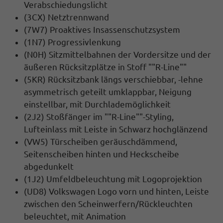
Verabschiedungslicht
(3CX) Netztrennwand
(7W7) Proaktives Insassenschutzsystem
(1N7) Progressivlenkung
(N0H) Sitzmittelbahnen der Vordersitze und der
äußeren Rücksitzplätze in Stoff ""R-Line""
(5KR) Rücksitzbank längs verschiebbar, -lehne
asymmetrisch geteilt umklappbar, Neigung
einstellbar, mit Durchlademöglichkeit
(2J2) Stoßfänger im ""R-Line""-Styling,
Lufteinlass mit Leiste in Schwarz hochglänzend
(VW5) Türscheiben geräuschdämmend,
Seitenscheiben hinten und Heckscheibe
abgedunkelt
(1J2) Umfeldbeleuchtung mit Logoprojektion
(UD8) Volkswagen Logo vorn und hinten, Leiste
zwischen den Scheinwerfern/Rückleuchten
beleuchtet, mit Animation