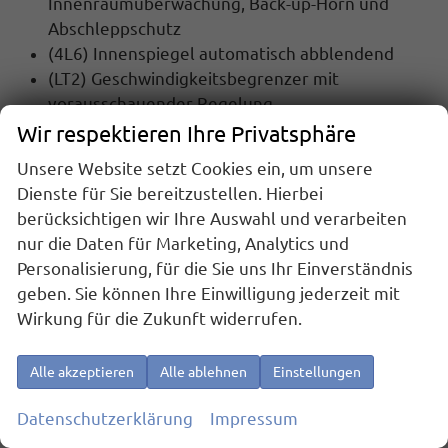
Innenraumüberwachung, Back-up-Horn und
Abschleppschutz
(4L6) Innenspiegel automatisch abblendend
(LT2) Geschwindigkeitsbegrenzer mit
vorausschauender Regelung
(UH2) Elektronische Parkbremse inkl. Auto-
Wir respektieren Ihre Privatsphäre
Hold-Funktion
Unsere Website setzt Cookies ein, um unsere
(6C4) Kopf- und Seitenairbags vorn und hinten,
Dienste für Sie bereitzustellen. Hierbei
Center-Airbag
berücksichtigen wir Ihre Auswahl und verarbeiten
(8J5) Notbremsassistent ""Front Assist"" mit
nur die Daten für Marketing, Analytics und
Fußgänger- und Radfahrererkennung
Personalisierung, für die Sie uns Ihr Einverständnis
(NZ4) Notruf Service
geben. Sie können Ihre Einwilligung jederzeit mit
(7L6) Start-Stopp Automatik
Wirkung für die Zukunft widerrufen.
(8N6) Regensensor
(8A5) Parkassistent ""Park Assist Pro"", inkl.
Alle akzeptieren
Alle ablehnen
Einstellungen
Einparkhilfe
Datenschutzerklärung
Impressum
INNENAUSSTATTUNG UND KOMFORT: