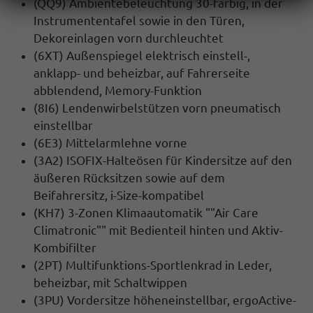
(QQ9) Ambientebeleuchtung 30-farbig, in der
Instrumententafel sowie in den Türen,
Dekoreinlagen vorn durchleuchtet
(6XT) Außenspiegel elektrisch einstell-,
anklapp- und beheizbar, auf Fahrerseite
abblendend, Memory-Funktion
(8I6) Lendenwirbelstützen vorn pneumatisch
einstellbar
(6E3) Mittelarmlehne vorne
(3A2) ISOFIX-Halteösen für Kindersitze auf den
äußeren Rücksitzen sowie auf dem
Beifahrersitz, i-Size-kompatibel
(KH7) 3-Zonen Klimaautomatik ""Air Care
Climatronic"" mit Bedienteil hinten und Aktiv-
Kombifilter
(2PT) Multifunktions-Sportlenkrad in Leder,
beheizbar, mit Schaltwippen
(3PU) Vordersitze höheneinstellbar, ergoActive-