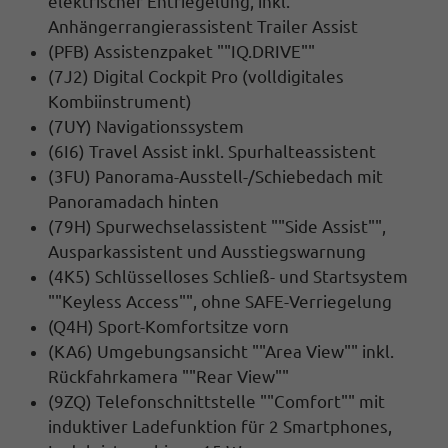
elektrischer Entriegelung, inkl.
Anhängerrangierassistent Trailer Assist
(PFB) Assistenzpaket ""IQ.DRIVE""
(7J2) Digital Cockpit Pro (volldigitales
Kombiinstrument)
(7UY) Navigationssystem
(6I6) Travel Assist inkl. Spurhalteassistent
(3FU) Panorama-Ausstell-/Schiebedach mit
Panoramadach hinten
(79H) Spurwechselassistent ""Side Assist"",
Ausparkassistent und Ausstiegswarnung
(4K5) Schlüsselloses Schließ- und Startsystem
""Keyless Access"", ohne SAFE-Verriegelung
(Q4H) Sport-Komfortsitze vorn
(KA6) Umgebungsansicht ""Area View"" inkl.
Rückfahrkamera ""Rear View""
(9ZQ) Telefonschnittstelle ""Comfort"" mit
induktiver Ladefunktion für 2 Smartphones,