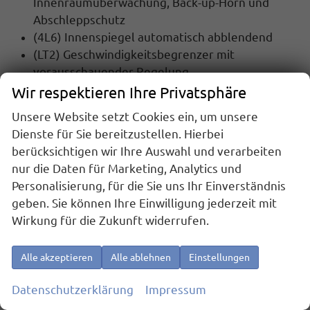
Innenraumüberwachung, Back-up-Horn und
Abschleppschutz
(4L6) Innenspiegel automatisch abblendend
(LT2) Geschwindigkeitsbegrenzer mit
vorausschauender Regelung
(UH2) Elektronische Parkbremse inkl. Auto-
Wir respektieren Ihre Privatsphäre
Hold-Funktion
Unsere Website setzt Cookies ein, um unsere
(6C4) Kopf- und Seitenairbags vorn und hinten,
Dienste für Sie bereitzustellen. Hierbei
Center-Airbag
berücksichtigen wir Ihre Auswahl und verarbeiten
(8J5) Notbremsassistent ""Front Assist"" mit
nur die Daten für Marketing, Analytics und
Fußgänger- und Radfahrererkennung
Personalisierung, für die Sie uns Ihr Einverständnis
(NZ4) Notruf Service
geben. Sie können Ihre Einwilligung jederzeit mit
(7L6) Start-Stopp Automatik
Wirkung für die Zukunft widerrufen.
(8N6) Regensensor
(8A5) Parkassistent ""Park Assist Pro"", inkl.
Alle akzeptieren
Alle ablehnen
Einstellungen
Einparkhilfe
Datenschutzerklärung
Impressum
INNENAUSSTATTUNG UND KOMFORT: