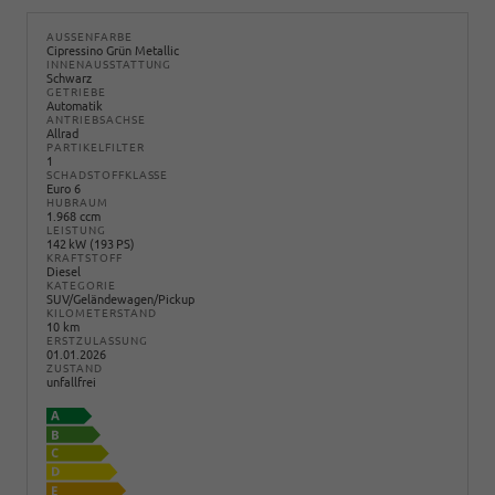
AUSSENFARBE
Cipressino Grün Metallic
INNENAUSSTATTUNG
Schwarz
GETRIEBE
Automatik
ANTRIEBSACHSE
Allrad
PARTIKELFILTER
1
SCHADSTOFFKLASSE
Euro 6
HUBRAUM
1.968 ccm
LEISTUNG
142 kW (193 PS)
KRAFTSTOFF
Diesel
KATEGORIE
SUV/Geländewagen/Pickup
KILOMETERSTAND
10 km
ERSTZULASSUNG
01.01.2026
ZUSTAND
unfallfrei