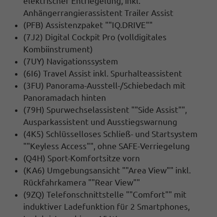
elektrischer Entriegelung, inkl.
Anhängerrangierassistent Trailer Assist
(PFB) Assistenzpaket ""IQ.DRIVE""
(7J2) Digital Cockpit Pro (volldigitales
Kombiinstrument)
(7UY) Navigationssystem
(6I6) Travel Assist inkl. Spurhalteassistent
(3FU) Panorama-Ausstell-/Schiebedach mit
Panoramadach hinten
(79H) Spurwechselassistent ""Side Assist"",
Ausparkassistent und Ausstiegswarnung
(4K5) Schlüsselloses Schließ- und Startsystem
""Keyless Access"", ohne SAFE-Verriegelung
(Q4H) Sport-Komfortsitze vorn
(KA6) Umgebungsansicht ""Area View"" inkl.
Rückfahrkamera ""Rear View""
(9ZQ) Telefonschnittstelle ""Comfort"" mit
induktiver Ladefunktion für 2 Smartphones,