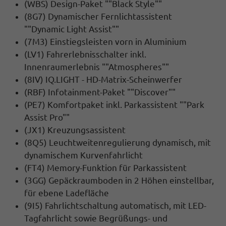
(WBS) Design-Paket ""Black Style""
(8G7) Dynamischer Fernlichtassistent
""Dynamic Light Assist""
(7M3) Einstiegsleisten vorn in Aluminium
(LV1) Fahrerlebnisschalter inkl.
Innenraumerlebnis ""Atmospheres""
(8IV) IQ.LIGHT - HD-Matrix-Scheinwerfer
(RBF) Infotainment-Paket ""Discover""
(PE7) Komfortpaket inkl. Parkassistent ""Park
Assist Pro""
(JX1) Kreuzungsassistent
(8Q5) Leuchtweitenregulierung dynamisch, mit
dynamischem Kurvenfahrlicht
(FT4) Memory-Funktion für Parkassistent
(3GG) Gepäckraumboden in 2 Höhen einstellbar,
für ebene Ladefläche
(9I5) Fahrlichtschaltung automatisch, mit LED-
Tagfahrlicht sowie Begrüßungs- und