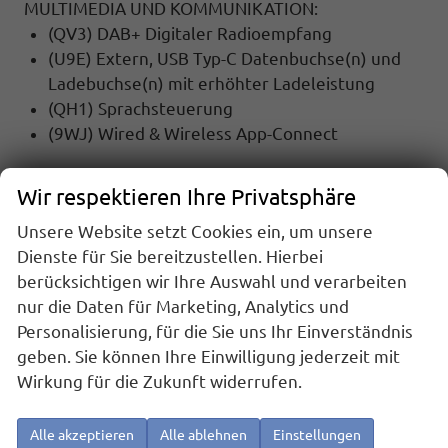
MULTIMEDIA UND KOMMUNIKATION:
(QV3) DAB+ Digitaler Radioempfang
(U9E) Extern, USB Typ-C Datenbuchse(n) und
Ladebuchse(n) mit erhöhter Ladeleistung
(QH1) Sprachsteuerung
(9WJ) Wired & Wireless App-Connect
SICHERHEIT:
Wir respektieren Ihre Privatsphäre
(4UF) Airbag FS und BFS, ohne Knieairbag, mit
Unsere Website setzt Cookies ein, um unsere
BFS-Deaktivierung
Dienste für Sie bereitzustellen. Hierbei
(EM2) Ablenkungs- und Müdigkeitserkennung
berücksichtigen wir Ihre Auswahl und verarbeiten
(79H) Auspark- und Spurwechselassistent und
nur die Daten für Marketing, Analytics und
Ausstiegswarner
Personalisierung, für die Sie uns Ihr Einverständnis
(7AL) Diebstahlalarmanlage, Innenraumüber-
geben. Sie können Ihre Einwilligung jederzeit mit
wachung,Back-up-Horn und Abschleppschutz
Wirkung für die Zukunft widerrufen.
(8J5) Front Assist mit Warnen und Bremsen auf
Fahrzeuge, Fußgänger und Radfahrer mit AEB-
PR
Alle akzeptieren
Alle ablehnen
Einstellungen