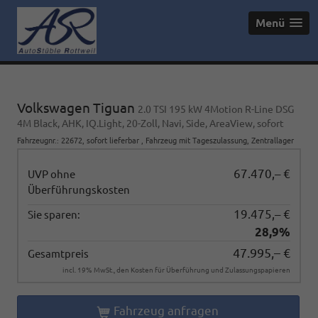
Menü
Volkswagen Tiguan
2.0 TSI 195 kW 4Motion R-Line DSG
4M Black, AHK, IQ.Light, 20-Zoll, Navi, Side, AreaView, sofort
Fahrzeugnr.
:
22672
,
sofort lieferbar
,
Fahrzeug mit Tageszulassung
, Zentrallager
67.470,– €
UVP ohne
Überführungskosten
19.475,– €
Sie sparen:
28,9%
47.995,– €
Gesamtpreis
incl. 19% MwSt., den Kosten für Überführung und Zulassungspapieren
Fahrzeug anfragen