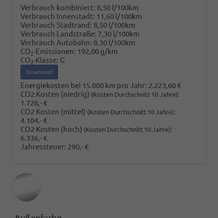
Verbrauch kombiniert:
8,50 l/100km
Verbrauch Innenstadt:
11,60 l/100km
Verbrauch Stadtrand:
8,50 l/100km
Verbrauch Landstraße:
7,30 l/100km
Verbrauch Autobahn:
8,30 l/100km
CO
-Emissionen:
192,00 g/km
2
CO
-Klasse:
G
2
Download
Energiekosten bei 15.000 km pro Jahr:
2.223,60 €
CO2 Kosten (niedrig)
:
(Kosten Durchschnitt 10 Jahre)
1.728,- €
CO2 Kosten (mittel)
:
(Kosten Durchschnitt 10 Jahre)
4.104,- €
CO2 Kosten (hoch)
:
(Kosten Durchschnitt 10 Jahre)
6.336,- €
Jahressteuer:
290,- €
Außenfarbe