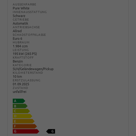
AUSSENFARBE
Pure White
INNENAUSSTATTUNG
Schwarz
GETRIEBE
Automatik
ANTRIEBSACHSE
Allrad
SCHADSTOFFKLASSE
Euro 6
HUBRAUM
1.984 ccm
LEISTUNG
195 kW (265 PS)
KRAFTSTOFF
Benzin
KATEGORIE
SUV/Geländewagen/Pickup
KILOMETERSTAND
10 km
ERSTZULASSUNG
01.09.2025
ZUSTAND
unfallfrei