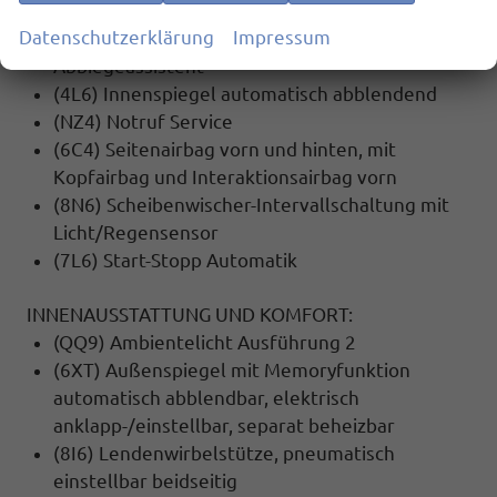
(UH2) Feststellbremse
Datenschutzerklärung
Impressum
(4G3) Mit Ausweichunterstützung mit
Abbiegeassistent
(4L6) Innenspiegel automatisch abblendend
(NZ4) Notruf Service
(6C4) Seitenairbag vorn und hinten, mit
Kopfairbag und Interaktionsairbag vorn
(8N6) Scheibenwischer-Intervallschaltung mit
Licht/Regensensor
(7L6) Start-Stopp Automatik
INNENAUSSTATTUNG UND KOMFORT:
(QQ9) Ambientelicht Ausführung 2
(6XT) Außenspiegel mit Memoryfunktion
automatisch abblendbar, elektrisch
anklapp-/einstellbar, separat beheizbar
(8I6) Lendenwirbelstütze, pneumatisch
einstellbar beidseitig