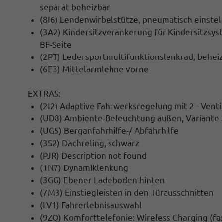
separat beheizbar
(8I6) Lendenwirbelstütze, pneumatisch einstell
(3A2) Kindersitzverankerung für Kindersitzsyst
BF-Seite
(2PT) Ledersportmultifunktionslenkrad, beheiz
(6E3) Mittelarmlehne vorne
EXTRAS:
(2I2) Adaptive Fahrwerksregelung mit 2 - Vent
(UD8) Ambiente-Beleuchtung außen, Variante 
(UG5) Berganfahrhilfe-/ Abfahrhilfe
(3S2) Dachreling, schwarz
(PJR) Description not found
(1N7) Dynamiklenkung
(3GG) Ebener Ladeboden hinten
(7M3) Einstiegleisten in den Türausschnitten
(LV1) Fahrerlebnisauswahl
(9ZQ) Komforttelefonie: Wireless Charging (