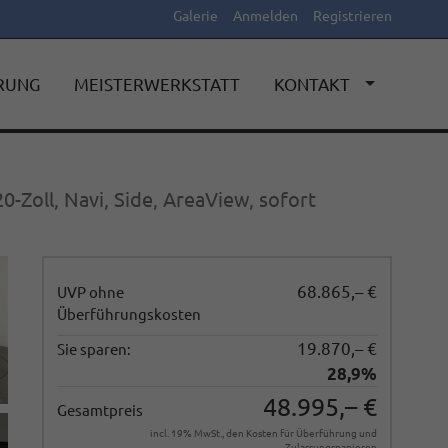
Galerie
Anmelden
Registrieren
ERUNG
MEISTERWERKSTATT
KONTAKT
0-Zoll, Navi, Side, AreaView, sofort
68.865,– €
UVP ohne
Überführungskosten
19.870,– €
Sie sparen:
28,9%
48.995,– €
Gesamtpreis
incl. 19% MwSt., den Kosten für Überführung und
Zulassungspapieren