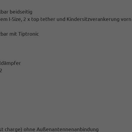
bar beidseitig
em I-Size, 2 x top tether und Kindersitzverankerung vorn
bar mit Tiptronic
ildämpfer
2
fast charge) ohne Außenantennenanbindung