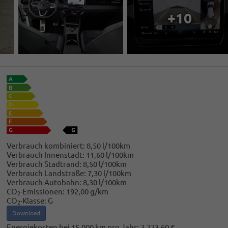
+10
Verbrauch kombiniert:
8,50 l/100km
Verbrauch Innenstadt:
11,60 l/100km
Verbrauch Stadtrand:
8,50 l/100km
Verbrauch Landstraße:
7,30 l/100km
Verbrauch Autobahn:
8,30 l/100km
CO
-Emissionen:
192,00 g/km
2
CO
-Klasse:
G
2
Download
Energiekosten bei 15.000 km pro Jahr:
2.223,60 €