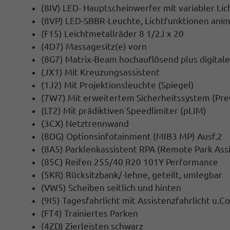
(8IV) LED- Hauptscheinwerfer mit variabler Lic
(8VP) LED-SBBR-Leuchte, Lichtfunktionen anim
(F15) Leichtmetallräder 8 1/2J x 20
(4D7) Massagesitz(e) vorn
(8G7) Matrix-Beam hochauflösend plus digitale
(JX1) Mit Kreuzungsassistent
(1J2) Mit Projektionsleuchte (Spiegel)
(7W7) Mit erweitertem Sicherheitssystem (Pre
(LT2) Mit prädiktiven Speedlimiter (pLIM)
(3CX) Netztrennwand
(8DG) Optionsinfotainment (MIB3 MP) Ausf.2
(8A5) Parklenkassistent RPA (Remote Park Assi
(85C) Reifen 255/40 R20 101Y Performance
(5KR) Rücksitzbank/-lehne, geteilt, umlegbar
(VW5) Scheiben seitlich und hinten
(9I5) Tagesfahrlicht mit Assistenzfahrlicht u.
(FT4) Trainiertes Parken
(4ZD) Zierleisten schwarz