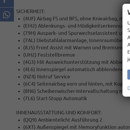
SICHERHEIT:
(4UF) Airbag FS und BFS, ohne Knieairbag, mit
U
(EM2) Ablenkungs- und Müdigkeitserkennung
S
(79H) Auspark- und Spurwechselassistent und
A
(7AL) Diebstahlalarmanlage, Innenraumüber- 
A
(8J5) Front Assist mit Warnen und Bremsen a
E
(UH2) Feststellbremse
j
(4G3) Mit Ausweichunterstützung mit Abbiege
(4L6) Innenspiegel automatisch abblendend
(NZ4) Notruf Service
(6C4) Seitenairbag vorn und hinten, mit Kopfai
D
(8N6) Scheibenwischer-Intervallschaltung mit
(7L6) Start-Stopp Automatik
INNENAUSSTATTUNG UND KOMFORT:
(QQ9) Ambientelicht Ausführung 2
(6XT) Außenspiegel mit Memoryfunktion automat