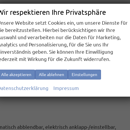
Wir respektieren Ihre Privatsphäre
 BFS-Deaktivierung
nsere Website setzt Cookies ein, um unsere Dienste für
ie bereitzustellen. Hierbei berücksichtigen wir Ihre
 Ausstiegswarner
uswahl und verarbeiten nur die Daten für Marketing,
wachung,Back-up-Horn und Abschleppschutz
nalytics und Personalisierung, für die Sie uns Ihr
uf Fahrzeuge, Fußgänger und Radfahrer mit AEB-PR
inverständnis geben. Sie können Ihre Einwilligung
ederzeit mit Wirkung für die Zukunft widerrufen.
assistent
Alle akzeptieren
Alle ablehnen
Einstellungen
rbag und Interaktionsairbag vorn
atenschutzerklärung
Impressum
 Licht/Regensensor
isch abblendbar, elektrisch anklapp-/einstellbar,