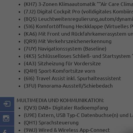
(KH7) 3-Zonen Klimaautomatik ""Air Care Climat
(7J2) Digital Cockpit Pro (volldigitales Kombii
(8Q5) Leuchtweitenregulierung,autom/dynamis
(5I6) Komfortöffnung Heckklappe (Virtuelles P
(KA6) Mit Front und Rückfahrkamerasystem u
(QR9) Mit Verkehrszeichenerkennung
(7UY) Navigationssystem (Baseline)
(4K5) Schlüsselloses Schließ- und Startsystem
(4A3) Sitzheizung für Vordersitze
(Q4H) Sport-Komfortsitze vorn
(6I6) Travel Assist inkl. Spurhalteassistent
(3FU) Panorama-Ausstell/Schiebedach
MULTIMEDIA UND KOMMUNIKATION:
(QV3) DAB+ Digitaler Radioempfang
(U9E) Extern, USB Typ-C Datenbuchse(n) und L
(QH1) Sprachsteuerung
(9WJ) Wired & Wireless App-Connect