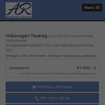
Menü
Volkswagen Touareg
R-Line V6 TDI 4-Motion*FINAL-
EDITION*AHK-
SCHWENKBAR*NAVI*ACC*PDC*LED*SHZ*BLACKSTYLE*20-
ZOLL
Fahrzeugnr.
:
25392
,
sofort lieferbar
,
Fahrzeug mit Tageszulassung
, Zentrallager
81.090,– €
Gesamtpreis
incl. 19% MwSt., den Kosten für Überführung und Zulassungspapieren
Fahrzeug anfragen
Wir rufen Sie an