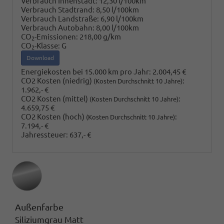
Verbrauch Innenstadt:
12,30 l/100km
Verbrauch Stadtrand:
8,50 l/100km
Verbrauch Landstraße:
6,90 l/100km
Verbrauch Autobahn:
8,00 l/100km
CO
-Emissionen:
218,00 g/km
2
CO
-Klasse:
G
2
Download
Energiekosten bei 15.000 km pro Jahr:
2.004,45 €
CO2 Kosten (niedrig)
:
(Kosten Durchschnitt 10 Jahre)
1.962,- €
CO2 Kosten (mittel)
:
(Kosten Durchschnitt 10 Jahre)
4.659,75 €
CO2 Kosten (hoch)
:
(Kosten Durchschnitt 10 Jahre)
7.194,- €
Jahressteuer:
637,- €
Außenfarbe
Siliziumgrau Matt