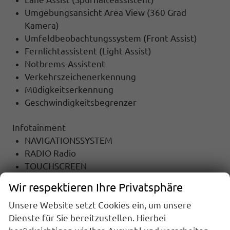
Umgebungsansicht Area View (360 Grad
Kamera)
Umfeldbeobachtungssystem (Front Assist)
Fernlichtassistent (Light Assist)
Notbrems-Assistent
Verkehrszeichenerkennung
Müdigkeitserkennung
Geschwindigkeitsbegrenzer
Infotainment
NAVIGATIONSSYSTEM
RADIO Radio
TOUCHSCREEN
Radiobedienung am Lenkrad
Wir respektieren Ihre Privatsphäre
MP3-Wiedergabe
DAB
Unsere Website setzt Cookies ein, um unsere
USB-Anschluss
Dienste für Sie bereitzustellen. Hierbei