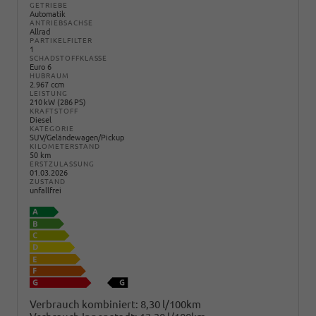
GETRIEBE
Automatik
ANTRIEBSACHSE
Allrad
PARTIKELFILTER
1
SCHADSTOFFKLASSE
Euro 6
HUBRAUM
2.967 ccm
LEISTUNG
210 kW (286 PS)
KRAFTSTOFF
Diesel
KATEGORIE
SUV/Geländewagen/Pickup
KILOMETERSTAND
50 km
ERSTZULASSUNG
01.03.2026
ZUSTAND
unfallfrei
Verbrauch kombiniert:
8,30 l/100km