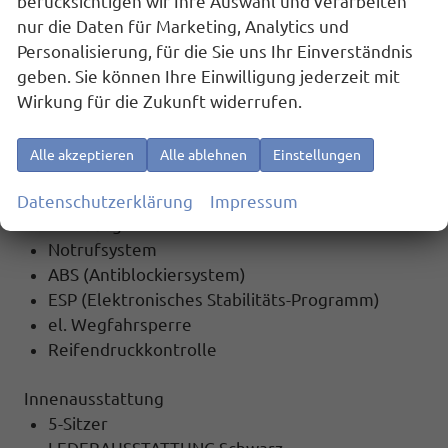
Apple Car Play
berücksichtigen wir Ihre Auswahl und verarbeiten
Android Auto
nur die Daten für Marketing, Analytics und
Freisprecheinrichtung
Personalisierung, für die Sie uns Ihr Einverständnis
Bluetooth
geben. Sie können Ihre Einwilligung jederzeit mit
Sprachsteuerung
Wirkung für die Zukunft widerrufen.
Induktionsladen für Smartphones
App-Connect
Alle akzeptieren
Alle ablehnen
Einstellungen
Sicherheit
Datenschutzerklärung
Impressum
6x Airbag
Notrufsystem
ABS (Antiblockiersystem)
ESP (Elektronisches Stabilitäts-Programm)
el. Wegfahrsperre
Reifendruckkontrolle
Innenausstattung
5-Sitzer