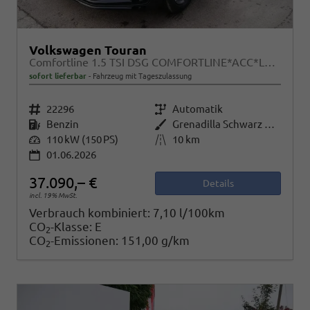
Volkswagen Touran
Comfortline 1.5 TSI DSG COMFORTLINE*ACC*LED*PDC*KAMERA*NAVI*SHZ* 7-SITZER 17-ZOLL
sofort lieferbar
Fahrzeug mit Tageszulassung
Fahrzeugnr.
22296
Getriebe
Automatik
Kraftstoff
Benzin
Außenfarbe
Grenadilla Schwarz Metallic
Leistung
110 kW (150 PS)
Kilometerstand
10 km
01.06.2026
37.090,– €
Details
incl. 19% MwSt.
Verbrauch kombiniert:
7,10 l/100km
CO
-Klasse:
E
2
CO
-Emissionen:
151,00 g/km
2