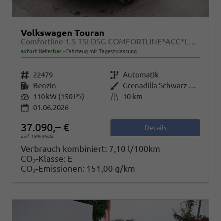
Volkswagen Touran
Comfortline 1.5 TSI DSG COMFORTLINE*ACC*LED*PDC*KAMERA*NAVI*SHZ* 7-SITZER 17-ZOLL
sofort lieferbar
Fahrzeug mit Tageszulassung
Fahrzeugnr.
22479
Getriebe
Automatik
Kraftstoff
Benzin
Außenfarbe
Grenadilla Schwarz Metallic
Leistung
110 kW (150 PS)
Kilometerstand
10 km
01.06.2026
37.090,– €
Details
incl. 19% MwSt.
Verbrauch kombiniert:
7,10 l/100km
CO
-Klasse:
E
2
CO
-Emissionen:
151,00 g/km
2