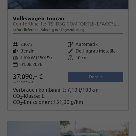
Volkswagen Touran
Comfortline 1.5 TSI DSG COMFORTLINE*ACC*LED*PDC*KAMERA*NAVI*SHZ* 7-SITZER 17-ZOLL
sofort lieferbar
Fahrzeug mit Tageszulassung
Fahrzeugnr.
23075
Getriebe
Automatik
Kraftstoff
Benzin
Außenfarbe
Delfingrau Metallic
Leistung
110 kW (150 PS)
Kilometerstand
10 km
01.06.2026
37.090,– €
Details
incl. 19% MwSt.
Verbrauch kombiniert:
7,10 l/100km
CO
-Klasse:
E
2
CO
-Emissionen:
151,00 g/km
2