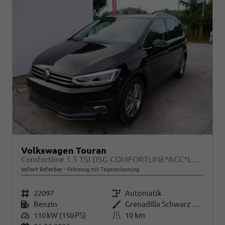
Volkswagen Touran
Comfortline 1.5 TSI DSG COMFORTLINE*ACC*LED*PDC*KAMERA*NAVI*SHZ* 7-SITZER 17-ZOLL
sofort lieferbar
Fahrzeug mit Tageszulassung
Fahrzeugnr.
22097
Getriebe
Automatik
Kraftstoff
Benzin
Außenfarbe
Grenadilla Schwarz Metallic
Leistung
110 kW (150 PS)
Kilometerstand
10 km