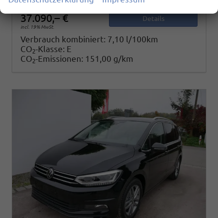
37.090,– €
Details
incl. 19% MwSt.
Verbrauch kombiniert:
7,10 l/100km
CO
-Klasse:
E
2
CO
-Emissionen:
151,00 g/km
2