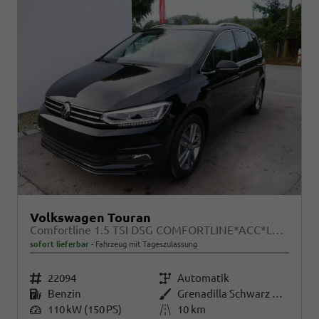
Volkswagen Touran
Comfortline 1.5 TSI DSG COMFORTLINE*ACC*LED*PDC*KAMERA*NAVI*SHZ* 7-SITZER 17-ZOLL
sofort lieferbar
Fahrzeug mit Tageszulassung
Fahrzeugnr.
22094
Getriebe
Automatik
Kraftstoff
Benzin
Außenfarbe
Grenadilla Schwarz Metallic
Leistung
110 kW (150 PS)
Kilometerstand
10 km