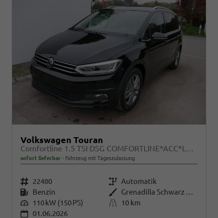
Volkswagen Touran
Comfortline 1.5 TSI DSG COMFORTLINE*ACC*LED*PDC*KAMERA*NAVI*SHZ* 7-SITZER 17-ZOLL
sofort lieferbar
Fahrzeug mit Tageszulassung
Fahrzeugnr.
22480
Getriebe
Automatik
Kraftstoff
Benzin
Außenfarbe
Grenadilla Schwarz Metallic
Leistung
110 kW (150 PS)
Kilometerstand
10 km
01.06.2026