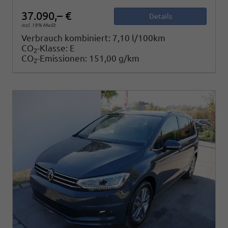
37.090,– €
Details
incl. 19% MwSt.
Verbrauch kombiniert:
7,10 l/100km
CO
-Klasse:
E
2
CO
-Emissionen:
151,00 g/km
2