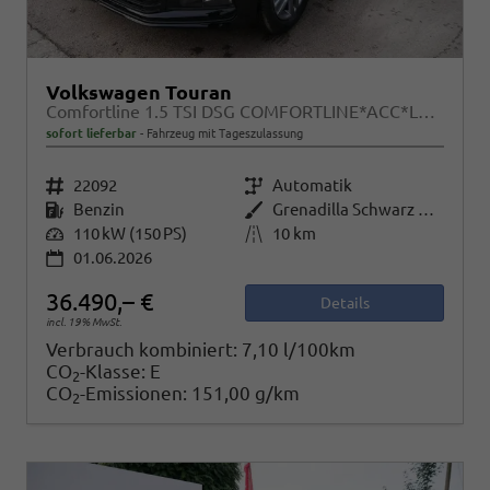
Volkswagen Touran
Comfortline 1.5 TSI DSG COMFORTLINE*ACC*LED*PDC*KAMERA*NAVI*SHZ* 7-SITZER 17-ZOLL
sofort lieferbar
Fahrzeug mit Tageszulassung
Fahrzeugnr.
22092
Getriebe
Automatik
Kraftstoff
Benzin
Außenfarbe
Grenadilla Schwarz Metallic
Leistung
110 kW (150 PS)
Kilometerstand
10 km
01.06.2026
36.490,– €
Details
incl. 19% MwSt.
Verbrauch kombiniert:
7,10 l/100km
CO
-Klasse:
E
2
CO
-Emissionen:
151,00 g/km
2