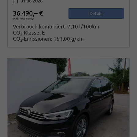
01.06.2026
36.490,– €
Details
incl. 19% MwSt.
Verbrauch kombiniert:
7,10 l/100km
CO
-Klasse:
E
2
CO
-Emissionen:
151,00 g/km
2