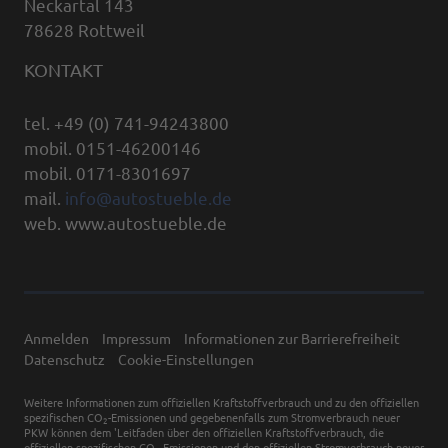
Neckartal 143
78628 Rottweil
KONTAKT
tel. +49 (0) 741-94243800
mobil. 0151-46200146
mobil. 0171-8301697
mail.
info@autostueble.de
web. www.autostueble.de
Anmelden
Impressum
Informationen zur Barrierefreiheit
Datenschutz
Cookie-Einstellungen
Weitere Informationen zum offiziellen Kraftstoffverbrauch und zu den offiziellen
spezifischen CO
-Emissionen und gegebenenfalls zum Stromverbrauch neuer
2
PKW können dem 'Leitfaden über den offiziellen Kraftstoffverbrauch, die
offiziellen spezifischen CO
-Emissionen und den offiziellen Stromverbrauch neuer