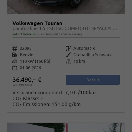
Volkswagen Touran
Comfortline 1.5 TSI DSG COMFORTLINE*ACC*LED*PDC*KAMERA*NAVI*SHZ* 7-SITZER 17-ZOLL
sofort lieferbar
Fahrzeug mit Tageszulassung
Fahrzeugnr.
22095
Getriebe
Automatik
Kraftstoff
Benzin
Außenfarbe
Grenadilla Schwarz Metallic
Leistung
110 kW (150 PS)
Kilometerstand
10 km
01.06.2026
36.490,– €
Details
incl. 19% MwSt.
Verbrauch kombiniert:
7,10 l/100km
CO
-Klasse:
E
2
CO
-Emissionen:
151,00 g/km
2