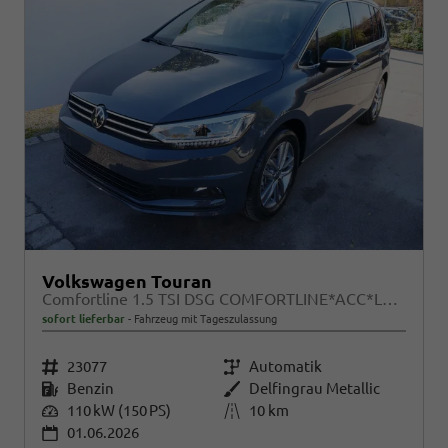
Volkswagen Touran
Comfortline 1.5 TSI DSG COMFORTLINE*ACC*LED*PDC*KAMERA*NAVI*SHZ* 7-SITZER 17-ZOLL
sofort lieferbar
Fahrzeug mit Tageszulassung
Fahrzeugnr.
23077
Getriebe
Automatik
Kraftstoff
Benzin
Außenfarbe
Delfingrau Metallic
Leistung
110 kW (150 PS)
Kilometerstand
10 km
01.06.2026