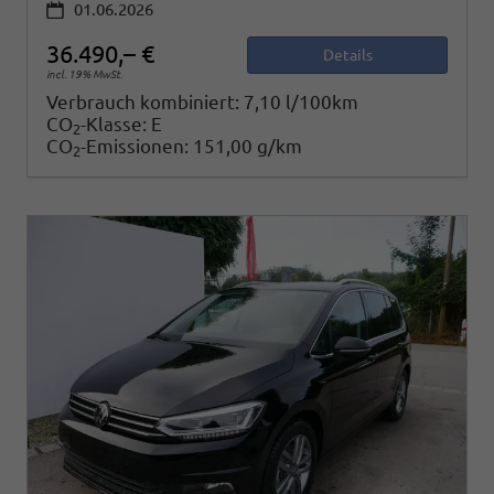
01.06.2026
36.490,– €
Details
incl. 19% MwSt.
Verbrauch kombiniert:
7,10 l/100km
CO
-Klasse:
E
2
CO
-Emissionen:
151,00 g/km
2