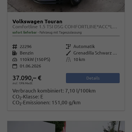
Volkswagen Touran
Comfortline 1.5 TSI DSG COMFORTLINE*ACC*LED*PDC*KAMERA*NAVI*SHZ* 7-SITZER 17-ZOLL
sofort lieferbar
Fahrzeug mit Tageszulassung
Fahrzeugnr.
22296
Getriebe
Automatik
Kraftstoff
Benzin
Außenfarbe
Grenadilla Schwarz Metallic
Leistung
110 kW (150 PS)
Kilometerstand
10 km
01.06.2026
37.090,– €
Details
incl. 19% MwSt.
Verbrauch kombiniert:
7,10 l/100km
CO
-Klasse:
E
2
CO
-Emissionen:
151,00 g/km
2