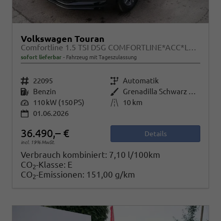
Volkswagen Touran
Comfortline 1.5 TSI DSG COMFORTLINE*ACC*LED*PDC*KAMERA*NAVI*SHZ* 7-SITZER 17-ZOLL
sofort lieferbar
Fahrzeug mit Tageszulassung
Fahrzeugnr.
22095
Getriebe
Automatik
Kraftstoff
Benzin
Außenfarbe
Grenadilla Schwarz Metallic
Leistung
110 kW (150 PS)
Kilometerstand
10 km
01.06.2026
36.490,– €
Details
incl. 19% MwSt.
Verbrauch kombiniert:
7,10 l/100km
CO
-Klasse:
E
2
CO
-Emissionen:
151,00 g/km
2