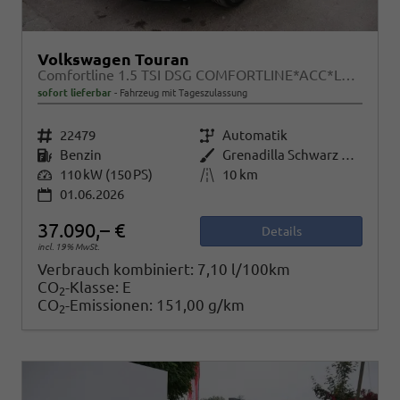
Volkswagen Touran
Comfortline 1.5 TSI DSG COMFORTLINE*ACC*LED*PDC*KAMERA*NAVI*SHZ* 7-SITZER 17-ZOLL
sofort lieferbar
Fahrzeug mit Tageszulassung
Fahrzeugnr.
22479
Getriebe
Automatik
Kraftstoff
Benzin
Außenfarbe
Grenadilla Schwarz Metallic
Leistung
110 kW (150 PS)
Kilometerstand
10 km
01.06.2026
37.090,– €
Details
incl. 19% MwSt.
Verbrauch kombiniert:
7,10 l/100km
CO
-Klasse:
E
2
CO
-Emissionen:
151,00 g/km
2