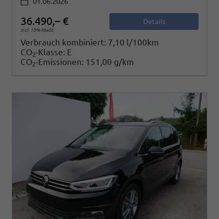
01.06.2026
36.490,– €
Details
incl. 19% MwSt.
Verbrauch kombiniert:
7,10 l/100km
CO
-Klasse:
E
2
CO
-Emissionen:
151,00 g/km
2