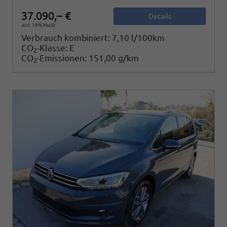
37.090,– €
Details
incl. 19% MwSt.
Verbrauch kombiniert:
7,10 l/100km
CO
-Klasse:
E
2
CO
-Emissionen:
151,00 g/km
2