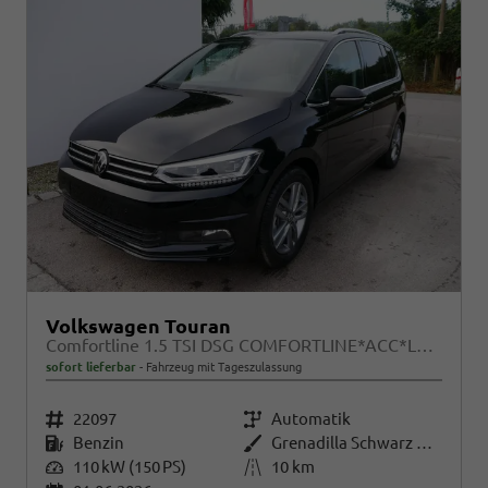
Volkswagen Touran
Comfortline 1.5 TSI DSG COMFORTLINE*ACC*LED*PDC*KAMERA*NAVI*SHZ* 7-SITZER 17-ZOLL
sofort lieferbar
Fahrzeug mit Tageszulassung
Fahrzeugnr.
22097
Getriebe
Automatik
Kraftstoff
Benzin
Außenfarbe
Grenadilla Schwarz Metallic
Leistung
110 kW (150 PS)
Kilometerstand
10 km