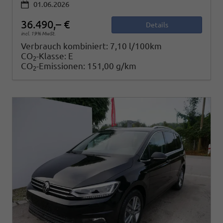
01.06.2026
36.490,– €
Details
incl. 19% MwSt.
Verbrauch kombiniert:
7,10 l/100km
CO
-Klasse:
E
2
CO
-Emissionen:
151,00 g/km
2