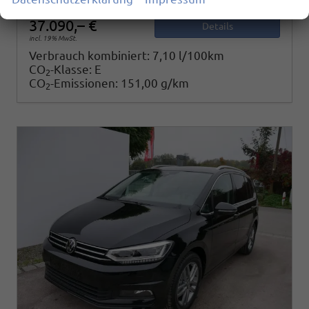
37.090,– €
Details
incl. 19% MwSt.
Verbrauch kombiniert:
7,10 l/100km
CO
-Klasse:
E
2
CO
-Emissionen:
151,00 g/km
2