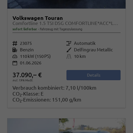
Volkswagen Touran
Comfortline 1.5 TSI DSG COMFORTLINE*ACC*LED*PDC*KAMERA*NAVI*SHZ* 7-SITZER 17-ZOLL
sofort lieferbar
Fahrzeug mit Tageszulassung
Fahrzeugnr.
23075
Getriebe
Automatik
Kraftstoff
Benzin
Außenfarbe
Delfingrau Metallic
Leistung
110 kW (150 PS)
Kilometerstand
10 km
01.06.2026
37.090,– €
Details
incl. 19% MwSt.
Verbrauch kombiniert:
7,10 l/100km
CO
-Klasse:
E
2
CO
-Emissionen:
151,00 g/km
2