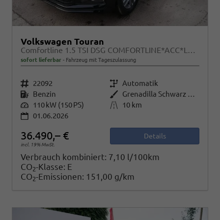
Volkswagen Touran
Comfortline 1.5 TSI DSG COMFORTLINE*ACC*LED*PDC*KAMERA*NAVI*SHZ* 7-SITZER 17-ZOLL
sofort lieferbar
Fahrzeug mit Tageszulassung
Fahrzeugnr.
22092
Getriebe
Automatik
Kraftstoff
Benzin
Außenfarbe
Grenadilla Schwarz Metallic
Leistung
110 kW (150 PS)
Kilometerstand
10 km
01.06.2026
36.490,– €
Details
incl. 19% MwSt.
Verbrauch kombiniert:
7,10 l/100km
CO
-Klasse:
E
2
CO
-Emissionen:
151,00 g/km
2