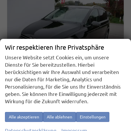
Wir respektieren Ihre Privatsphäre
Unsere Website setzt Cookies ein, um unsere
Dienste für Sie bereitzustellen. Hierbei
berücksichtigen wir Ihre Auswahl und verarbeiten
nur die Daten für Marketing, Analytics und
Volkswagen Touran
Personalisierung, für die Sie uns Ihr Einverständnis
Comfortline 1.5 TSI DSG COMFORTLINE*ACC*LED*PDC*KAMERA*NAVI*SHZ* 7-SITZER 17-ZOLL
geben. Sie können Ihre Einwilligung jederzeit mit
sofort lieferbar
Fahrzeug mit Tageszulassung
Wirkung für die Zukunft widerrufen.
Fahrzeugnr.
22477
Getriebe
Automatik
Kraftstoff
Benzin
Außenfarbe
Grenadilla Schwarz Metallic
Alle akzeptieren
Alle ablehnen
Einstellungen
Leistung
110 kW (150 PS)
Kilometerstand
10 km
01.06.2026
Datenschutzerklärung
Impressum