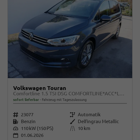
Volkswagen Touran
Comfortline 1.5 TSI DSG COMFORTLINE*ACC*LED*PDC*KAMERA*NAVI*SHZ* 7-SITZER 17-ZOLL
sofort lieferbar
Fahrzeug mit Tageszulassung
Fahrzeugnr.
23077
Getriebe
Automatik
Kraftstoff
Benzin
Außenfarbe
Delfingrau Metallic
Leistung
110 kW (150 PS)
Kilometerstand
10 km
01.06.2026