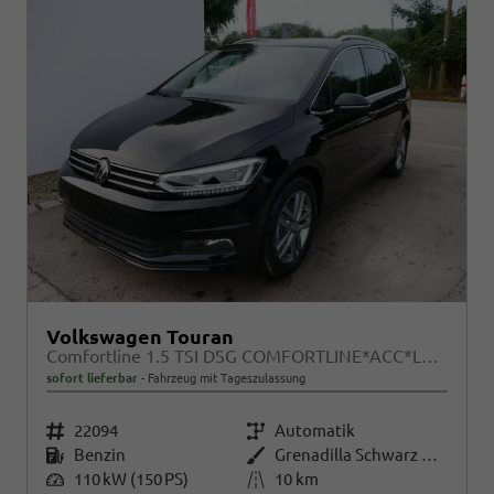
Volkswagen Touran
Comfortline 1.5 TSI DSG COMFORTLINE*ACC*LED*PDC*KAMERA*NAVI*SHZ* 7-SITZER 17-ZOLL
sofort lieferbar
Fahrzeug mit Tageszulassung
Fahrzeugnr.
22094
Getriebe
Automatik
Kraftstoff
Benzin
Außenfarbe
Grenadilla Schwarz Metallic
Leistung
110 kW (150 PS)
Kilometerstand
10 km