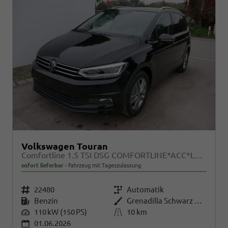
Volkswagen Touran
Comfortline 1.5 TSI DSG COMFORTLINE*ACC*LED*PDC*KAMERA*NAVI*SHZ* 7-SITZER 17-ZOLL
sofort lieferbar
Fahrzeug mit Tageszulassung
Fahrzeugnr.
22480
Getriebe
Automatik
Kraftstoff
Benzin
Außenfarbe
Grenadilla Schwarz Metallic
Leistung
110 kW (150 PS)
Kilometerstand
10 km
01.06.2026