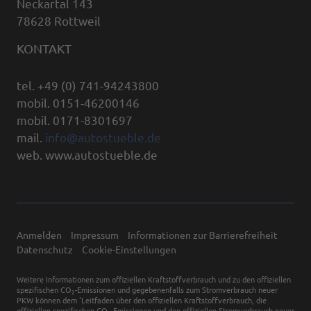
Neckartal 143
78628 Rottweil
KONTAKT
tel. +49 (0) 741-94243800
mobil. 0151-46200146
mobil. 0171-8301697
mail.
info@autostueble.de
web. www.autostueble.de
Anmelden
Impressum
Informationen zur Barrierefreiheit
Datenschutz
Cookie-Einstellungen
Weitere Informationen zum offiziellen Kraftstoffverbrauch und zu den offiziellen
spezifischen CO
-Emissionen und gegebenenfalls zum Stromverbrauch neuer
2
PKW können dem 'Leitfaden über den offiziellen Kraftstoffverbrauch, die
offiziellen spezifischen CO
-Emissionen und den offiziellen Stromverbrauch neuer