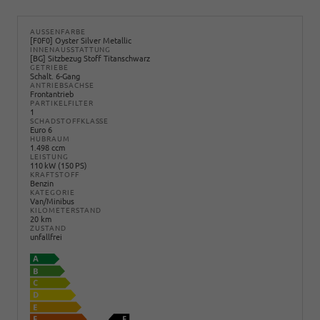
AUSSENFARBE
[F0F0] Oyster Silver Metallic
INNENAUSSTATTUNG
[BG] Sitzbezug Stoff Titanschwarz
GETRIEBE
Schalt. 6-Gang
ANTRIEBSACHSE
Frontantrieb
PARTIKELFILTER
1
SCHADSTOFFKLASSE
Euro 6
HUBRAUM
1.498 ccm
LEISTUNG
110 kW (150 PS)
KRAFTSTOFF
Benzin
KATEGORIE
Van/Minibus
KILOMETERSTAND
20 km
ZUSTAND
unfallfrei