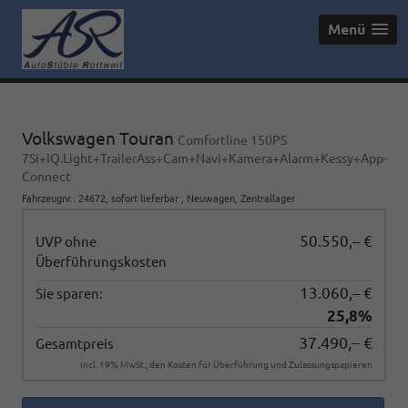
Menü
Volkswagen Touran
Comfortline 150PS
7Si+IQ.Light+TrailerAss+Cam+Navi+Kamera+Alarm+Kessy+App-
Connect
Fahrzeugnr.
:
24672
,
sofort lieferbar
,
Neuwagen
, Zentrallager
50.550,– €
UVP ohne
Überführungskosten
13.060,– €
Sie sparen:
25,8%
37.490,– €
Gesamtpreis
incl. 19% MwSt., den Kosten für Überführung und Zulassungspapieren