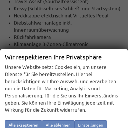
Travel Assist
(Spurhalteassistent)
Kessy
(Schlüsselloses Schließ- und Startsystem)
Heckklappe elektrisch mit Virtuelles Pedal
Diebstahlwarnanlage inkl.
Innenraumüberwachung
Rückfahrkamera
Klimaanlage 3-Zonen-Climatronic
Sitzheizung vorn
Wir respektieren Ihre Privatsphäre
17 Zoll Leichtmetallräder "Salvador", Reifen
215/55 R17 AirStop
Unsere Website setzt Cookies ein, um unsere
[9WJ] Wireless App-Connect
Dienste für Sie bereitzustellen. Hierbei
[PAA] Trailer Assist
(Anhängevorrichtung
berücksichtigen wir Ihre Auswahl und verarbeiten
anklappbar, Trailer Assist, Parklenkassistent für
nur die Daten für Marketing, Analytics und
Quer- und Längsparken)
Personalisierung, für die Sie uns Ihr Einverständnis
[PG3] 7 Sitze, 2 separate Sitze in der 3. Sitzreihe
geben. Sie können Ihre Einwilligung jederzeit mit
[RBD] Radio-Navigationssystem "Discover
Wirkung für die Zukunft widerrufen.
Media"
(8 Zoll Farb-Touchscreen,
Verkehrszeichenerkennung,
Alle akzeptieren
Alle ablehnen
Einstellungen