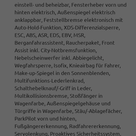
einstell- und beheizbar, Fensterheber vorn und
hinten elektrisch, Außenspiegel elektrisch
anklappbar
, Feststellbremse elektronisch mit
Auto-Hold-Funktion, XDS-Differenzialsperre,
ESC, ABS, ASR
, EDS, EBV, MSR,
Berganfahrassistent
, Raucherpaket,
Front
Assist inkl. City-Notbremsfunktion
,
Nebelscheinwerfer inkl. Abbiegelicht
,
Wegfahrsperre, Isofix, Knieairbag für Fahrer,
Make-up-Spiegel in den Sonnenblenden,
Multifunktions-Lederlenkrad
,
Schalthebelknauf/-Griff in Leder,
Multikollisionsbremse, Stoßfänger in
Wagenfarbe, Außenspiegelgehäuse und
Türgriffe in Wagenfarbe, Stäu/-Ablagefächer,
ParkPilot vorn und hinten,
Fußgängererkennung, Radfahrererkennung
,
Servolenkung, Proaktives Sicherheitssystem,