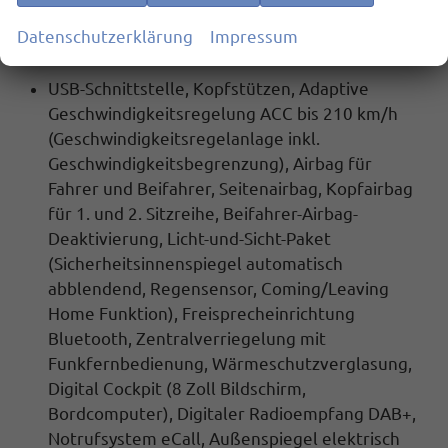
Streaming&Internet)
Datenschutzerklärung
Impressum
Serienausstattung:
USB-Schnittstelle, Kopfstützen, Adaptive
Geschwindigkeitsregelung ACC bis 210 km/h
(Geschwindigkeitsregelanlage inkl.
Geschwindigkeitsbegrenzung), Airbag für
Fahrer und Beifahrer, Seitenairbag, Kopfairbag
für 1. und 2. Sitzreihe, Beifahrer-Airbag-
Deaktivierung,
Licht-und-Sicht-Paket
(Sicherheitsinnenspiegel automatisch
abblendend, Regensensor, Coming/Leaving
Home Funktion),
Freisprecheinrichtung
Bluetooth, Zentralverriegelung mit
Funkfernbedienung
, Wärmeschutzverglasung,
Digital Cockpit
(8 Zoll Bildschirm,
Bordcomputer),
Digitaler Radioempfang DAB+,
Notrufsystem eCall, Außenspiegel elektrisch